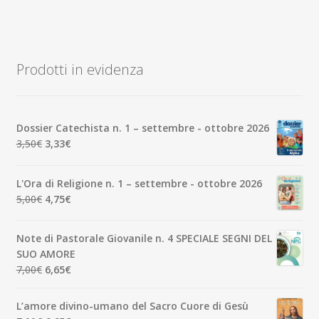
Prodotti in evidenza
Dossier Catechista n. 1 – settembre - ottobre 2026
Il
Il
3,50
€
3,33
€
prezzo
prezzo
originale
attuale
L'Ora di Religione n. 1 – settembre - ottobre 2026
era:
è:
Il
Il
5,00
€
4,75
€
3,50€.
3,33€.
prezzo
prezzo
originale
attuale
Note di Pastorale Giovanile n. 4 SPECIALE SEGNI DEL
era:
è:
SUO AMORE
5,00€.
4,75€.
Il
Il
7,00
€
6,65
€
prezzo
prezzo
originale
attuale
L’amore divino-umano del Sacro Cuore di Gesù
era:
è: