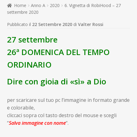
child
Home
Anno A
2020
6. Vignetta di RobiHood – 27
Espandi
Contatti
settembre 2020
il
menu
Espandi
Don Bosco
Pubblicato il
22 Settembre 2020
di
Valter Rossi
child
il
menu
27 settembre
child
26ª DOMENICA DEL TEMPO
ORDINARIO
Dire con gioia di «sì» a Dio
per scaricare sul tuo pc l’immagine in formato grande
e colorabile,
cliccaci sopra col tasto destro del mouse e scegli
“
Salva immagine con nome
“.