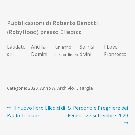
Pubblicazioni di Roberto Benotti
(RobyHood) presso Elledici:
Laudato
Ancilla
Sorrisi
I Love
Un anno
sii
Domini
divini
Francesco
straordinario
Categorie:
2020
,
Anno A
,
Archivio
,
Liturgia
Navigazione
Articolo
Articolo
Il nuovo libro Elledici di
5. Perdono e Preghiere dei
precedente:
successivo:
Paolo Tomatis
Fedeli – 27 settembre 2020
articoli