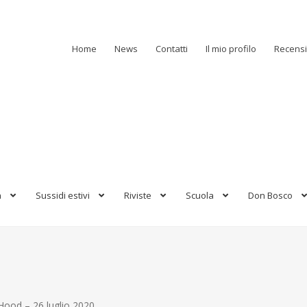
Home
News
Contatti
Il mio profilo
Recensi
a
Sussidi estivi
Riviste
Scuola
Don Bosco
iHood – 26 luglio 2020