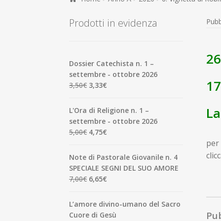
Prodotti in evidenza
Pubb
26
Dossier Catechista n. 1 –
settembre - ottobre 2026
1
Il
Il
3,50
€
3,33
€
prezzo
prezzo
originale
attuale
La
L'Ora di Religione n. 1 –
era:
è:
settembre - ottobre 2026
3,50€.
3,33€.
Il
Il
5,00
€
4,75
€
prezzo
prezzo
per 
originale
attuale
clic
Note di Pastorale Giovanile n. 4
era:
è:
SPECIALE SEGNI DEL SUO AMORE
5,00€.
4,75€.
Il
Il
7,00
€
6,65
€
prezzo
prezzo
originale
attuale
L’amore divino-umano del Sacro
era:
è:
Pub
Cuore di Gesù