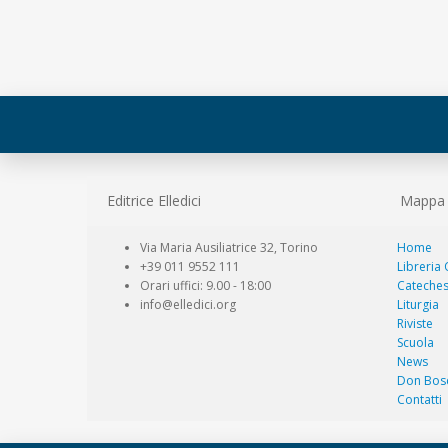
Editrice Elledici
Mappa d
Via Maria Ausiliatrice 32, Torino
Home
+39 011 9552 111
Libreria
Orari uffici: 9.00 - 18:00
Cateches
info@elledici.org
Liturgia
Riviste
Scuola
News
Don Bos
Contatti