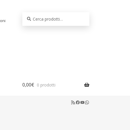
Cerca:
Cerca
oni
0,00
€
0 prodotti
RSS Feed
Facebook
YouTube
WhatsApp