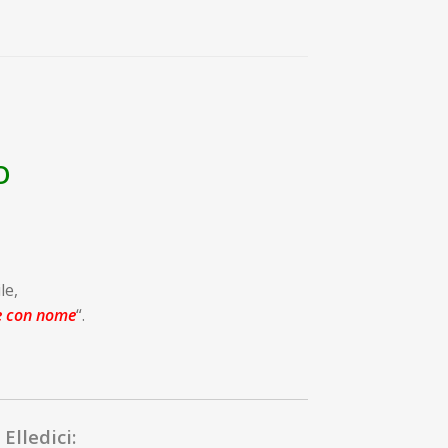
O
le,
e con nome
“.
Elledici: