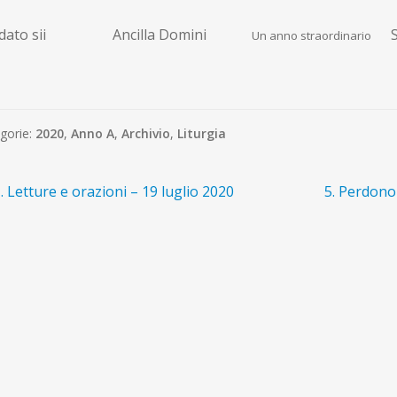
ato sii
Ancilla Domini
S
Un anno straordinario
gorie:
2020
,
Anno A
,
Archivio
,
Liturgia
avigazione
rticolo
Articolo
. Letture e orazioni – 19 luglio 2020
5. Perdono 
recedente:
successivo:
ticoli