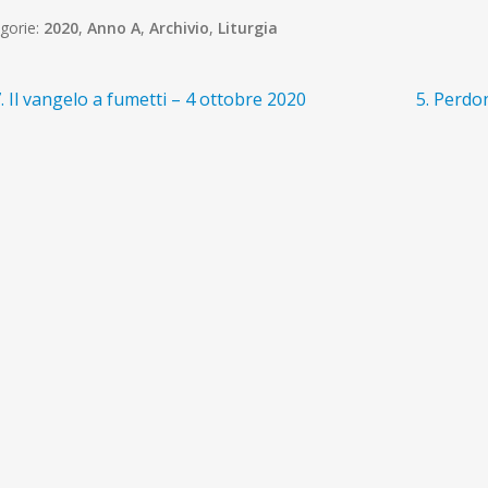
gorie:
2020
,
Anno A
,
Archivio
,
Liturgia
avigazione
rticolo
Articolo
. Il vangelo a fumetti – 4 ottobre 2020
5. Perdo
recedente:
successi
ticoli