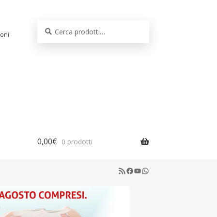
Cerca:
Cerca
oni
0,00
€
0 prodotti
RSS Feed
Facebook
YouTube
WhatsApp