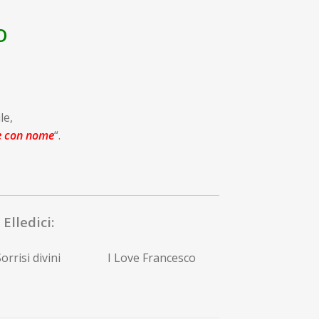
O
le,
e con nome
“.
Elledici:
orrisi divini
I Love Francesco