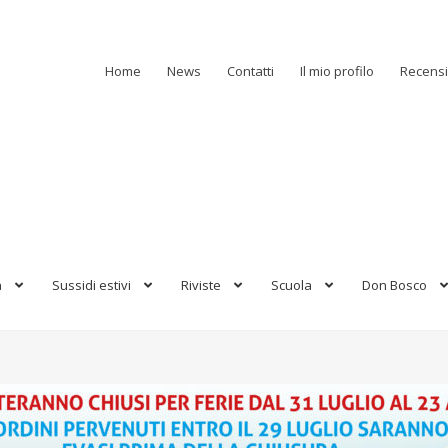
Home
News
Contatti
Il mio profilo
Recensi
a
Sussidi estivi
Riviste
Scuola
Don Bosco