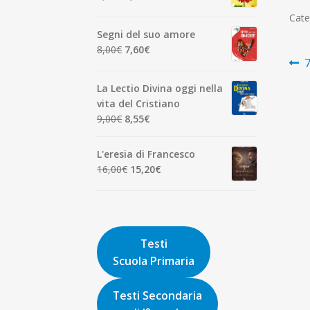
7,00€.
6,65€.
prezzo
prezzo
Cate
originale
attuale
Segni del suo amore
era:
è:
Il
Il
8,00
€
7,60
€
1,90€.
1,81€.
N
A
7
prezzo
prezzo
p
originale
attuale
ar
La Lectio Divina oggi nella
era:
è:
vita del Cristiano
8,00€.
7,60€.
Il
Il
9,00
€
8,55
€
prezzo
prezzo
originale
attuale
L'eresia di Francesco
era:
è:
Il
Il
16,00
€
15,20
€
9,00€.
8,55€.
prezzo
prezzo
originale
attuale
era:
è:
16,00€.
15,20€.
Testi
Scuola Primaria
Testi Secondaria