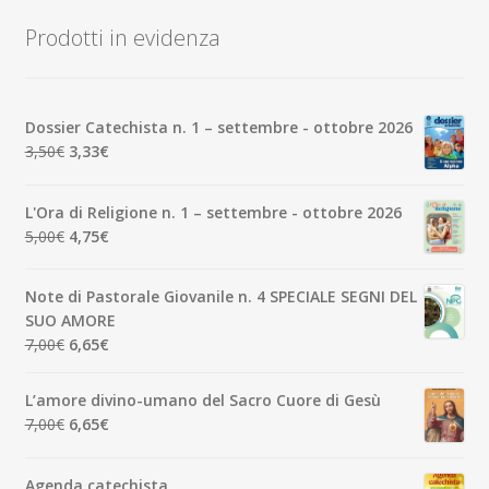
Prodotti in evidenza
Dossier Catechista n. 1 – settembre - ottobre 2026
Il
Il
3,50
€
3,33
€
prezzo
prezzo
originale
attuale
L'Ora di Religione n. 1 – settembre - ottobre 2026
era:
è:
Il
Il
5,00
€
4,75
€
3,50€.
3,33€.
prezzo
prezzo
originale
attuale
Note di Pastorale Giovanile n. 4 SPECIALE SEGNI DEL
era:
è:
SUO AMORE
5,00€.
4,75€.
Il
Il
7,00
€
6,65
€
prezzo
prezzo
originale
attuale
L’amore divino-umano del Sacro Cuore di Gesù
era:
è:
Il
Il
7,00
€
6,65
€
7,00€.
6,65€.
prezzo
prezzo
originale
attuale
Agenda catechista