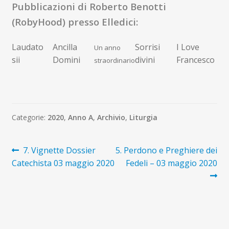
Pubblicazioni di Roberto Benotti
(RobyHood) presso Elledici:
Laudato
Ancilla
Sorrisi
I Love
Un anno
sii
Domini
divini
Francesco
straordinario
Categorie:
2020
,
Anno A
,
Archivio
,
Liturgia
Navigazione
Articolo
Articolo
7. Vignette Dossier
5. Perdono e Preghiere dei
precedente:
successivo:
Catechista 03 maggio 2020
Fedeli – 03 maggio 2020
articoli