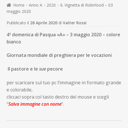
child
Home
Anno A
2020
6. Vignetta di RobiHood – 03
Espandi
Contatti
maggio 2020
il
menu
Espandi
Don Bosco
Pubblicato il
28 Aprile 2020
di
Valter Rossi
child
il
menu
4ª domenica di Pasqua «A» – 3 maggio 2020 – colore
child
bianco
Giornata mondiale di preghiera per le vocazioni
Il pastore
e le
sue
pecore
per scaricare sul tuo pc l’immagine in formato grande
e colorabile,
cliccaci sopra col tasto destro del mouse e scegli
“
Salva immagine con nome
“.