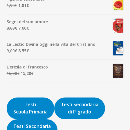
era:
è:
Il
Il
1,90
€
1,81
€
7,00€.
6,65€.
prezzo
prezzo
originale
attuale
Segni del suo amore
era:
è:
Il
Il
8,00
€
7,60
€
1,90€.
1,81€.
prezzo
prezzo
originale
attuale
La Lectio Divina oggi nella vita del Cristiano
era:
è:
Il
Il
9,00
€
8,55
€
8,00€.
7,60€.
prezzo
prezzo
originale
attuale
L'eresia di Francesco
era:
è:
Il
Il
16,00
€
15,20
€
9,00€.
8,55€.
prezzo
prezzo
originale
attuale
era:
è:
16,00€.
15,20€.
Testi
Testi Secondaria
Scuola Primaria
di I° grado
Testi Secondaria