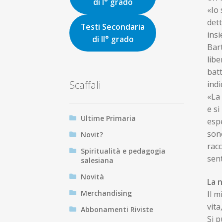
di I° grado
«Io 
dett
Testi Secondaria
ins
di II° grado
Bar
libe
batt
Scaffali
indi
«La 
e si
Ultime Primaria
espe
sono
Novit?
racc
Spiritualità e pedagogia
sent
salesiana
Novità
La 
Merchandising
Il m
vita
Abbonamenti Riviste
Si p