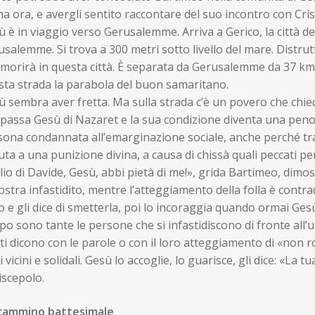
a ora, e avergli sentito raccontare del suo incontro con Cris
 è in viaggio verso Gerusalemme. Arriva a Gerico, la città dell
salemme. Si trova a 300 metri sotto livello del mare. Distrutt
morirà in questa città. È separata da Gerusalemme da 37 km 
sta strada la parabola del buon samaritano.
 sembra aver fretta. Ma sulla strada c’è un povero che chiede
 passa Gesù di Nazaret e la sua condizione diventa una peno
ona condannata all’emarginazione sociale, anche perché tra gl
ta a una punizione divina, a causa di chissà quali peccati per
lio di Davide, Gesù, abbi pietà di me!», grida Bartimeo, dim
stra infastidito, mentre l’atteggiamento della folla è contrad
o e gli dice di smetterla, poi lo incoraggia quando ormai Gesù
o sono tante le persone che si infastidiscono di fronte all’u
 ti dicono con le parole o con il loro atteggiamento di «no
i vicini e solidali. Gesù lo accoglie, lo guarisce, gli dice: «La tu
iscepolo.
cammino battesimale