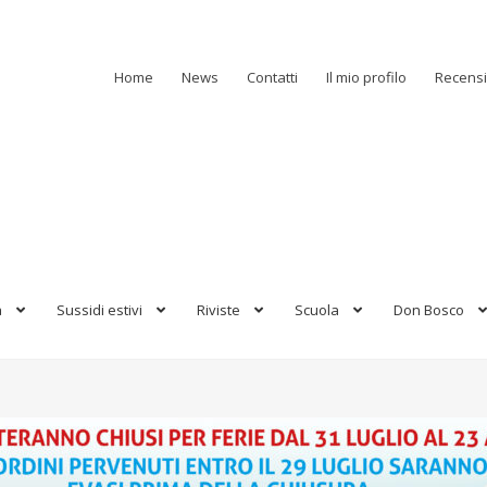
Home
News
Contatti
Il mio profilo
Recensi
a
Sussidi estivi
Riviste
Scuola
Don Bosco