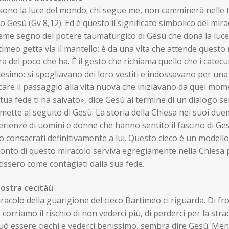
sono la luce del mondo; chi segue me, non camminerà nelle te
o Gesù (Gv 8,12). Ed è questo il significato simbolico del mir
ieme segno del potere taumaturgico di Gesù che dona la luc
timeo getta via il mantello: è da una vita che attende ques
ra del poco che ha. È il gesto che richiama quello che i cate
esimo: si spogliavano dei loro vestiti e indossavano per una
care il passaggio alla vita nuova che iniziavano da quel mom
tua fede ti ha salvato», dice Gesù al termine di un dialogo s
 mette al seguito di Gesù. La storia della Chiesa nei suoi du
rienze di uomini e donne che hanno sentito il fascino di Gesù
 consacrati definitivamente a lui. Questo cieco è un modello 
onto di questo miracolo serviva egregiamente nella Chiesa p
issero come contagiati dalla sua fede.
nostra cecitàù
iracolo della guarigione del cieco Bartimeo ci riguarda. Di fron
, corriamo il rischio di non vederci più, di perderci per la stra
uò essere ciechi e vederci benissimo, sembra dire Gesù. Men