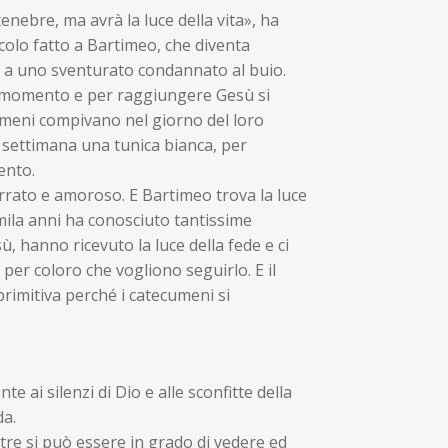
nebre, ma avrà la luce della vita», ha
acolo fatto a Bartimeo, che diventa
e a uno sventurato condannato al buio.
to momento e per raggiungere Gesù si
cumeni compivano nel giorno del loro
 settimana una tunica bianca, per
ento.
errato e amoroso. E Bartimeo trova la luce
emila anni ha conosciuto tantissime
, hanno ricevuto la luce della fede e ci
per coloro che vogliono seguirlo. E il
rimitiva perché i catecumeni si
te ai silenzi di Dio e alle sconfitte della
da.
tre si può essere in grado di vedere ed