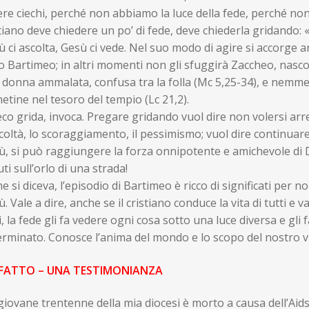
re ciechi, perché non abbiamo la luce della fede, perché no
tiano deve chiedere un po’ di fede, deve chiederla gridando: «G
 ci ascolta, Gesù ci vede. Nel suo modo di agire si accorge a
o Bartimeo; in altri momenti non gli sfuggirà Zaccheo, nascos
 donna ammalata, confusa tra la folla (Mc 5,25-34), e nemm
tine nel tesoro del tempio (Lc 21,2).
ieco grida, invoca. Pregare gridando vuol dire non volersi arr
icoltà, lo scoraggiamento, il pessimismo; vuol dire continuare 
, si può raggiungere la forza onnipotente e amichevole di 
ti sull’orlo di una strada!
 si diceva, l’episodio di Bartimeo è ricco di significati per noi.
. Vale a dire, anche se il cristiano conduce la vita di tutti e v
i, la fede gli fa vedere ogni cosa sotto una luce diversa e gli 
rminato. Conosce l’anima del mondo e lo scopo del nostro viv
FATTO – UNA TESTIMONIANZA
iovane trentenne della mia diocesi è morto a causa dell’Aid