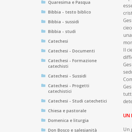
Quaresima e Pasqua
esse
Bibbia - testo biblico
cris
Gesù
Bibbia - sussidi
ciec
Bibbia - studi
una
Catechesi
mone
Il c
Catechesi - Documenti
diff
Catechesi - Formazione
Gesù
catechisti
sedu
Catechesi - Sussidi
Come
Catechesi - Progetti
Gesù
catechistici
tutt
Catechesi - Studi catechetici
dete
Chiesa e pastorale
UN 
Domenica e liturgia
Un g
Don Bosco e salesianità