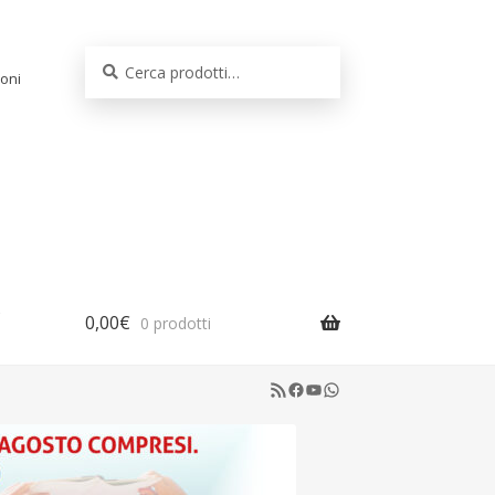
Cerca:
Cerca
oni
0,00
€
0 prodotti
RSS Feed
Facebook
YouTube
WhatsApp