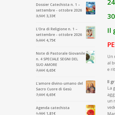
24
Dossier Catechista n. 1 –
settembre - ottobre 2026
3
Il
Il
3,50
€
3,33
€
prezzo
prezzo
originale
attuale
Il
L'Ora di Religione n. 1 –
era:
è:
settembre - ottobre 2026
3,50€.
3,33€.
Il
Il
5,00
€
4,75
€
PE
prezzo
prezzo
originale
attuale
Note di Pastorale Giovanile
Un r
era:
è:
n. 4 SPECIALE SEGNI DEL
5,00€.
4,75€.
al b
SUO AMORE
e ri
Il
Il
7,00
€
6,65
€
prezzo
prezzo
Il g
originale
attuale
L’amore divino-umano del
era:
è:
La 
Sacro Cuore di Gesù
7,00€.
6,65€.
aggi
Il
Il
7,00
€
6,65
€
prezzo
prezzo
un 
originale
attuale
ved
Agenda catechista
era:
è:
Il
Il
Marc
1,90
€
1,81
€