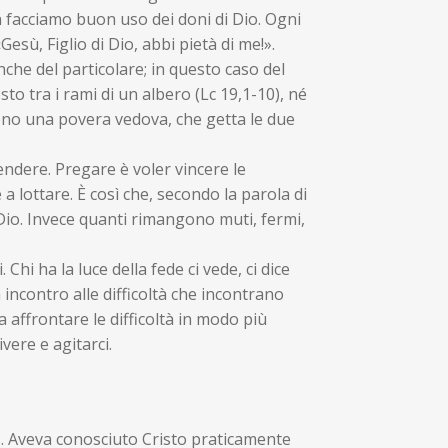
n facciamo buon uso dei doni di Dio. Ogni
esù, Figlio di Dio, abbi pietà di me!».
nche del particolare; in questo caso del
to tra i rami di un albero (Lc 19,1-10), né
eno una povera vedova, che getta le due
endere. Pregare è voler vincere le
a lottare. È così che, secondo la parola di
Dio. Invece quanti rimangono muti, fermi,
 Chi ha la luce della fede ci vede, ci dice
a incontro alle difficoltà che incontrano
fa affrontare le difficoltà in modo più
ere e agitarci.
s. Aveva conosciuto Cristo praticamente