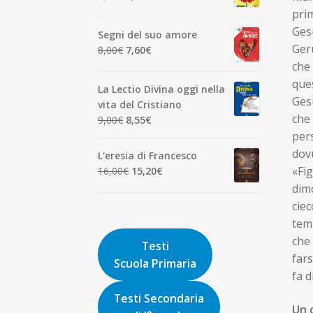
7,00€.
6,65€.
prezzo
prezzo
prim
originale
attuale
Gesù
Segni del suo amore
era:
è:
Geru
Il
Il
8,00
€
7,60
€
1,90€.
1,81€.
prezzo
prezzo
che 
originale
attuale
que
La Lectio Divina oggi nella
era:
è:
Gesù
vita del Cristiano
8,00€.
7,60€.
che
Il
Il
9,00
€
8,55
€
prezzo
prezzo
pers
originale
attuale
dovu
L'eresia di Francesco
era:
è:
Il
Il
«Fig
16,00
€
15,20
€
9,00€.
8,55€.
prezzo
prezzo
dimo
originale
attuale
ciec
era:
è:
temp
16,00€.
15,20€.
che
Testi
fars
Scuola Primaria
fa d
Testi Secondaria
Un 