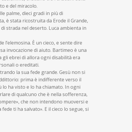
to e del miracolo.
e palme, dieci gradi in più di
a, è stata ricostruita da Erode il Grande,
di strada nel deserto. Luca ambienta in
 l’elemosina. È un cieco, e sente dire
sa invocazione di aiuto. Bartimeo è una
i ebrei di allora ogni disabilità era
sonali o ereditati.
ostrando la sua fede grande. Gesù non si
dittorio: prima è indifferente verso il
 lo ha visto e lo ha chiamato. In ogni
rlare di qualcuno che è nella sofferenza,
n rompere», che non intendono muoversi e
a fede ti ha salvato». E il cieco lo segue, si