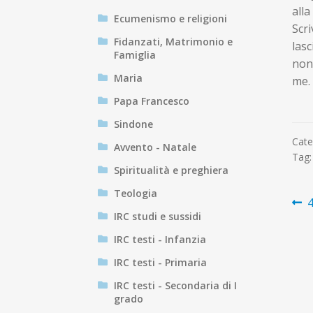
alla
Ecumenismo e religioni
Scri
Fidanzati, Matrimonio e
lasc
Famiglia
non 
Maria
me. 
Papa Francesco
Sindone
Cate
Avvento - Natale
Tag
Spiritualità e preghiera
Teologia
N
A
4
IRC studi e sussidi
p
ar
IRC testi - Infanzia
IRC testi - Primaria
IRC testi - Secondaria di I
grado