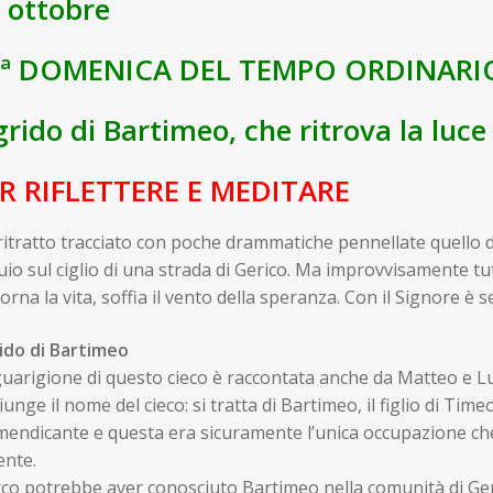
 ottobre
0ª DOMENICA DEL TEMPO ORDINARI
 grido di Bartimeo, che ritrova la luce
R RIFLETTERE E MEDITARE
itratto tracciato con poche drammatiche pennellate quello d
uio sul ciglio di una strada di Gerico. Ma improvvisamente tu
torna la vita, soffia il vento della speranza. Con il Signore è
rido di Bartimeo
guarigione di questo cieco è raccontata anche da Matteo e L
unge il nome del cieco: si tratta di Bartimeo, il figlio di Timeo
mendicante e questa era sicuramente l’unica occupazione ch
ente.
o potrebbe aver conosciuto Bartimeo nella comunità di Gerus