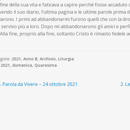
 fine della sua vita e faticava a capire perché fosse accaduto c
vendo il suo diario, l’ultima pagina e le ultime parole prima 
iarono. I primi ad abbandonarmi furono quelli che con la dr
servivo più a loro. Dopo mi abbandonarono gli amici e perfino
Alla fine, proprio alla fine, soltanto Cristo è rimasto fedele 
gorie:
2021
,
Anno B
,
Archivio
,
Liturgia
:
2021
,
domenica
,
Quaresima
avigazione
rticolo
Arti
. Parola da Vivere – 24 ottobre 2021
2. L
recedente:
succ
ticoli