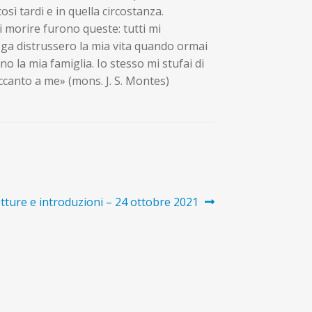
osì tardi e in quella circostanza.
di morire furono queste: tutti mi
oga distrussero la mia vita quando ormai
 la mia famiglia. Io stesso mi stufai di
accanto a me» (mons. J. S. Montes)
colo
etture e introduzioni – 24 ottobre 2021
essivo: