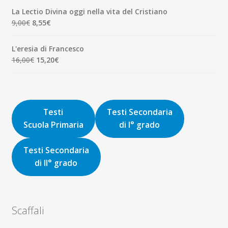
originale
attuale
La Lectio Divina oggi nella vita del Cristiano
era:
è:
Il
Il
9,00
€
8,55
€
8,00€.
7,60€.
prezzo
prezzo
originale
attuale
L'eresia di Francesco
era:
è:
Il
Il
16,00
€
15,20
€
9,00€.
8,55€.
prezzo
prezzo
originale
attuale
era:
è:
16,00€.
15,20€.
Testi
Testi Secondaria
Scuola Primaria
di I° grado
Testi Secondaria
di II° grado
Scaffali