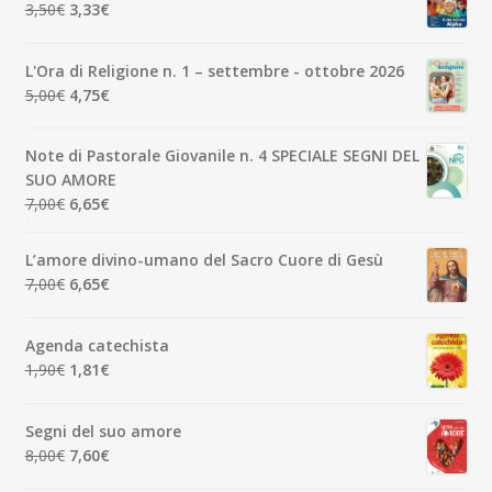
Il
Il
3,50
€
3,33
€
prezzo
prezzo
originale
attuale
L'Ora di Religione n. 1 – settembre - ottobre 2026
era:
è:
Il
Il
5,00
€
4,75
€
3,50€.
3,33€.
prezzo
prezzo
originale
attuale
Note di Pastorale Giovanile n. 4 SPECIALE SEGNI DEL
era:
è:
SUO AMORE
5,00€.
4,75€.
Il
Il
7,00
€
6,65
€
prezzo
prezzo
originale
attuale
L’amore divino-umano del Sacro Cuore di Gesù
era:
è:
Il
Il
7,00
€
6,65
€
7,00€.
6,65€.
prezzo
prezzo
originale
attuale
Agenda catechista
era:
è:
Il
Il
1,90
€
1,81
€
7,00€.
6,65€.
prezzo
prezzo
originale
attuale
Segni del suo amore
era:
è:
Il
Il
8,00
€
7,60
€
1,90€.
1,81€.
prezzo
prezzo