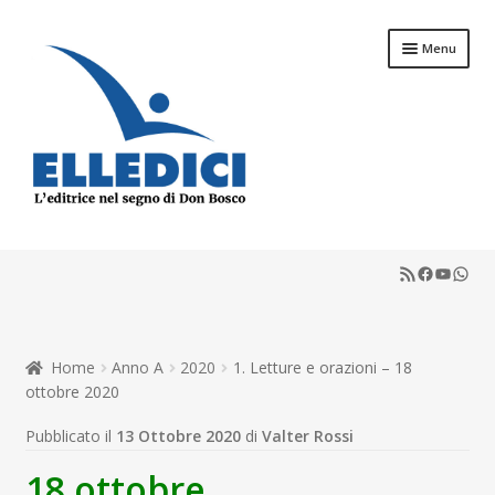
Vai
Vai
Menu
alla
al
navigazione
contenuto
Espandi
Libreria Online
il
RSS Feed
Faceboo
YouTu
What
menu
Espandi
Catechesi
child
il
menu
Espandi
Liturgia
child
il
Home
Anno A
2020
1. Letture e orazioni – 18
menu
Espandi
Sussidi
ottobre 2020
child
il
menu
Espandi
Pubblicato il
13 Ottobre 2020
di
Valter Rossi
Riviste
child
il
18 ottobre
menu
Scuola