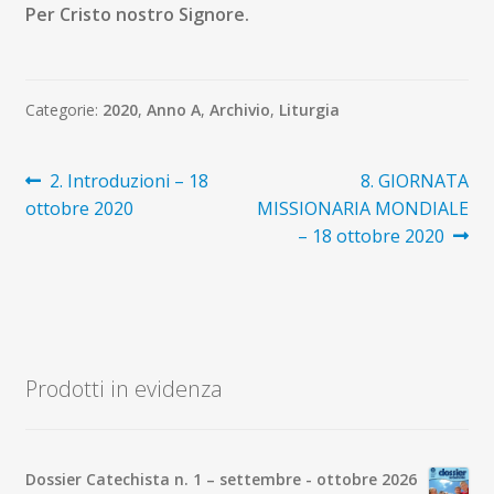
Per Cristo nostro Signore.
Categorie:
2020
,
Anno A
,
Archivio
,
Liturgia
Navigazione
Articolo
Articolo
2. Introduzioni – 18
8. GIORNATA
precedente:
successivo:
ottobre 2020
MISSIONARIA MONDIALE
articoli
– 18 ottobre 2020
Prodotti in evidenza
Dossier Catechista n. 1 – settembre - ottobre 2026