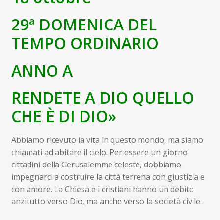
child
Espandi
Contatti
29ª DOMENICA DEL
il
menu
Espandi
TEMPO ORDINARIO
Don Bosco
child
il
menu
ANNO A
child
RENDETE A DIO QUELLO
CHE È DI DIO»
Abbiamo ricevuto la vita in questo mondo, ma siamo
chiamati ad abitare il cielo. Per essere un giorno
cittadini della Gerusalemme celeste, dobbiamo
impegnarci a costruire la città terrena con giustizia e
con amore. La Chiesa e i cristiani hanno un debito
anzitutto verso Dio, ma anche verso la società civile.