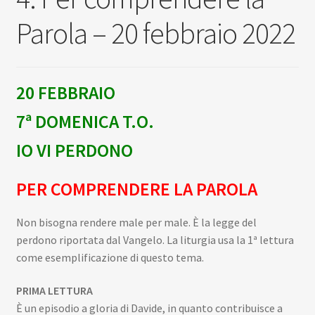
Scuola
child
Parola – 20 febbraio 2022
Espan
Contatti
il
menu
Espan
Don Bosco
20 FEBBRAIO
child
il
menu
7ª DOMENICA T.O.
child
IO VI PERDONO
PER COMPRENDERE LA PAROLA
Non bisogna rendere male per male. È la legge del
perdono riportata dal Vangelo. La liturgia usa la 1ª lettura
come esemplificazione di questo tema.
PRIMA LETTURA
È un episodio a gloria di Davide, in quanto contribuisce a