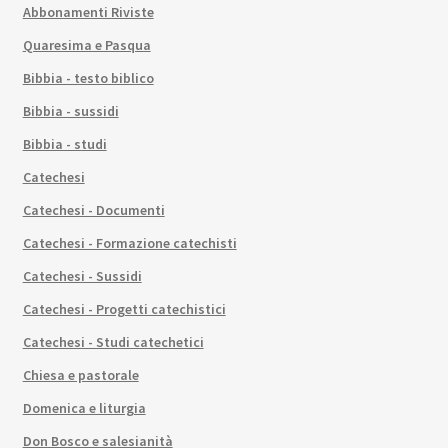
Abbonamenti Riviste
Quaresima e Pasqua
Bibbia - testo biblico
Bibbia - sussidi
Bibbia - studi
Catechesi
Catechesi - Documenti
Catechesi - Formazione catechisti
Catechesi - Sussidi
Catechesi - Progetti catechistici
Catechesi - Studi catechetici
Chiesa e pastorale
Domenica e liturgia
Don Bosco e salesianità