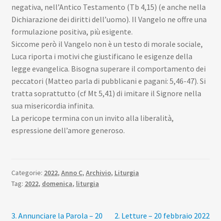
negativa, nell’Antico Testamento (Tb 4,15) (e anche nella
Dichiarazione dei diritti dell’uomo). Il Vangelo ne offre una
formulazione positiva, più esigente.
Siccome però il Vangelo non è un testo di morale sociale,
Luca riporta i motivi che giustificano le esigenze della
legge evangelica. Bisogna superare il comportamento dei
peccatori (Matteo parla di pubblicani e pagani: 5,46-47). Si
tratta soprattutto (cf Mt 5,41) di imitare il Signore nella
sua misericordia infinita.
La pericope termina con un invito alla liberalità,
espressione dell’amore generoso.
Categorie:
2022
,
Anno C
,
Archivio
,
Liturgia
Tag:
2022
,
domenica
,
liturgia
Navigazione
Articolo
Articolo
3. Annunciare la Parola – 20
2. Letture – 20 febbraio 2022