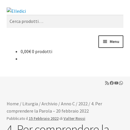
Vai
Vai
Cerca
alla
al
Cerca:
navigazione
contenuto
Menu
0,00
€
0 prodotti
Espan
Libreria Online
il
menu
Espan
Catechesi
child
il
RSS Feed
Facebook
YouTub
What
menu
Espan
Liturgia
child
il
menu
Espan
Sussidi
Home
/
Liturgia
/
Archivio
/
Anno C
/
2022
/
4. Per
child
il
comprendere la Parola – 20 febbraio 2022
menu
Espan
Riviste
Pubblicato il
15 Febbraio 2022
di
Valter Rossi
child
il
4. Per comprendere la
menu