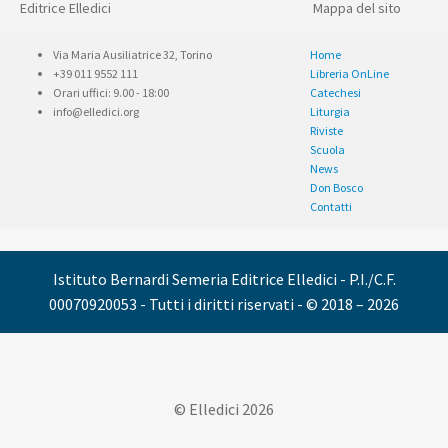
Editrice Elledici
Mappa del sito
Via Maria Ausiliatrice 32, Torino
Home
+39 011 9552 111
Libreria OnLine
Orari uffici: 9.00 - 18:00
Catechesi
info@elledici.org
Liturgia
Riviste
Scuola
News
Don Bosco
Contatti
Istituto Bernardi Semeria Editrice Elledici - P.I./C.F.
00070920053 - Tutti i diritti riservati - © 2018 – 2026
© Elledici 2026