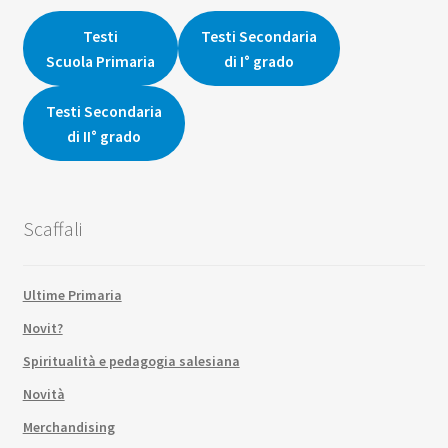
era:
è:
9,00€.
8,55€.
16,00€.
15,20€.
Testi
Testi Secondaria
Scuola Primaria
di I° grado
Testi Secondaria
di II° grado
Scaffali
Ultime Primaria
Novit?
Spiritualità e pedagogia salesiana
Novità
Merchandising