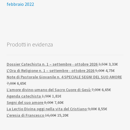
precedente:
successivo:
febbraio 2022
articoli
Prodotti in evidenza
Il
Il
Dossier Catechista n. 1 – settembre - ottobre 2026
3,50
€
3,33
€
Il
prezzo
Il
prezzo
L'Ora di Religione n. 1 – settembre - ottobre 2026
5,00
€
4,75
€
prezzo
originale
prezzo
attuale
Note di Pastorale Giovanile n. 4 SPECIALE SEGNI DEL SUO AMORE
Il
Il
originale
era:
attuale
è:
7,00
€
6,65
€
prezzo
prezzo
Il
era:
3,50€.
Il
è:
3,33€.
L’amore divino-umano del Sacro Cuore di Gesù
7,00
€
6,65
€
originale
attuale
Il
Il
prezzo
5,00€.
prezzo
4,75€.
Agenda catechista
1,90
€
1,81
€
era:
è:
prezzo
Il
prezzo
Il
originale
attuale
Segni del suo amore
8,00
€
7,60
€
7,00€.
6,65€.
originale
prezzo
attuale
prezzo
Il
era:
Il
è:
La Lectio Divina oggi nella vita del Cristiano
9,00
€
8,55
€
era:
originale
Il
è:
attuale
Il
prezzo
7,00€.
prezzo
6,65€.
L'eresia di Francesco
16,00
€
15,20
€
1,90€.
era:
prezzo
1,81€.
è:
prezzo
originale
attuale
8,00€.
originale
7,60€.
attuale
era:
è: