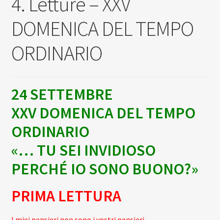
4. Letture – XXV
Scuola
DOMENICA DEL TEMPO
Contatti
ORDINARIO
Don Bosco
24 SETTEMBRE
XXV DOMENICA DEL TEMPO
ORDINARIO
«… TU SEI INVIDIOSO
PERCHÉ IO SONO BUONO?»
PRIMA LETTURA
I miei pensieri non sono i vostri pensieri.