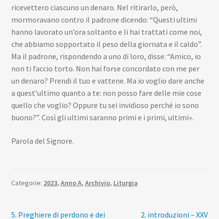
ricevettero ciascuno un denaro. Nel ritirarlo, però,
mormoravano contro il padrone dicendo: “Questi ultimi
hanno lavorato un’ora soltanto e li hai trattati come noi,
che abbiamo sopportato il peso della giornata e il caldo”.
Ma il padrone, rispondendo a uno di loro, disse: “Amico, io
non ti faccio torto. Non hai forse concordato con me per
un denaro? Prendi il tuo e vattene. Ma io voglio dare anche
a quest’ultimo quanto a te: non posso fare delle mie cose
quello che voglio? Oppure tu sei invidioso perché io sono
buono?”. Così gli ultimi saranno primi e i primi, ultimi».
Parola del Signore.
Categorie:
2023
,
Anno A
,
Archivio
,
Liturgia
Navigazione
Articolo
Articolo
5. Preghiere di perdono e dei
2. introduzioni – XXV