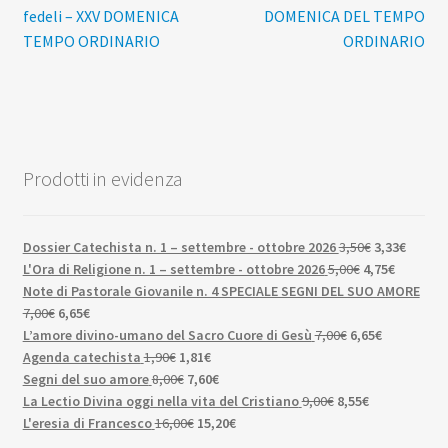
precedente:
successivo:
fedeli – XXV DOMENICA
DOMENICA DEL TEMPO
articoli
TEMPO ORDINARIO
ORDINARIO
Prodotti in evidenza
Il
Il
Dossier Catechista n. 1 – settembre - ottobre 2026
3,50
€
3,33
€
Il
prezzo
Il
prezzo
L'Ora di Religione n. 1 – settembre - ottobre 2026
5,00
€
4,75
€
prezzo
originale
prezzo
attuale
Note di Pastorale Giovanile n. 4 SPECIALE SEGNI DEL SUO AMORE
Il
Il
originale
era:
attuale
è:
7,00
€
6,65
€
prezzo
prezzo
Il
era:
3,50€.
Il
è:
3,33€.
L’amore divino-umano del Sacro Cuore di Gesù
7,00
€
6,65
€
originale
attuale
Il
Il
prezzo
5,00€.
prezzo
4,75€.
Agenda catechista
1,90
€
1,81
€
era:
è:
prezzo
Il
prezzo
Il
originale
attuale
Segni del suo amore
8,00
€
7,60
€
7,00€.
6,65€.
originale
prezzo
attuale
prezzo
Il
era:
Il
è:
La Lectio Divina oggi nella vita del Cristiano
9,00
€
8,55
€
era:
originale
Il
è:
attuale
Il
prezzo
7,00€.
prezzo
6,65€.
L'eresia di Francesco
16,00
€
15,20
€
1,90€.
era:
prezzo
1,81€.
è:
prezzo
originale
attuale