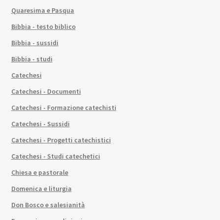
Quaresima e Pasqua
Bibbia - testo biblico
Bibbia - sussidi
Bibbia - studi
Catechesi
Catechesi - Documenti
Catechesi - Formazione catechisti
Catechesi - Sussidi
Catechesi - Progetti catechistici
Catechesi - Studi catechetici
Chiesa e pastorale
Domenica e liturgia
Don Bosco e salesianità