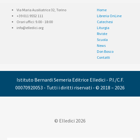
Via Maria Ausiliatrice 32, Torino
Home
+39 011 9552 111
Libreria OnLine
Orari uffici: 9.00 - 18:00
Catechesi
info@elledici.org
Liturgia
Riviste
Scuola
News
Don Bosco
Contatti
Istituto Bernardi Semeria Editrice Elledici - P.I./C.F.
00070920053 - Tutti i diritti riservati - © 2018 – 2026
© Elledici 2026