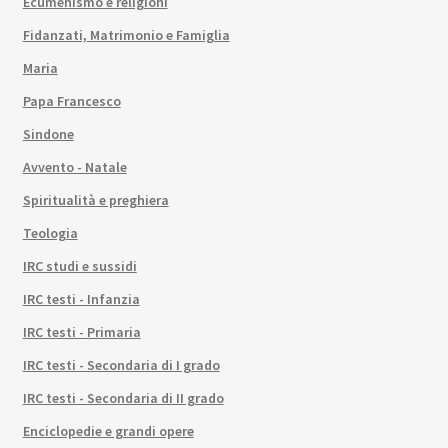
Ecumenismo e religioni
Fidanzati, Matrimonio e Famiglia
Maria
Papa Francesco
Sindone
Avvento - Natale
Spiritualità e preghiera
Teologia
IRC studi e sussidi
IRC testi - Infanzia
IRC testi - Primaria
IRC testi - Secondaria di I grado
IRC testi - Secondaria di II grado
Enciclopedie e grandi opere