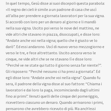
In quel tempo, Gesù disse ai suoi discepoli questa parabola:
«Il regno dei cieli è simile a un padrone di casa che uscì
all’alba per prendere a giornata lavoratori per la sua vigna.
Si accordò con loro per un denaro al giorno e li mandò
nella sua vigna. Uscito poi verso le nove del mattino, ne
vide altri che stavano in piazza, disoccupati, e disse loro:
“Andate anche voi nella vigna; quello che è giusto ve lo
darò”. Ed essi andarono. Uscì di nuovo verso mezzogiorno e
verso le tre, e fece altrettanto. Uscito ancora verso le
cinque, ne vide altri che se ne stavano lì e disse loro:
“Perché ve ne state qui tutto il giorno senza far niente?”.
Gli risposero: “Perché nessuno ci ha presi a giornata”. Ed
egli disse loro: “Andate anche voi nella vigna”. Quando fu
sera, il padrone della vigna disse al suo fattore: “Chiama i
lavoratori e dai loro la paga, incominciando dagli ultimi
fino ai primi”. Venuti quelli delle cinque del pomeriggio,
ricevettero ciascuno un denaro. Quando arrivarono i primi,
pensarono che avrebbero ricevuto di più. Ma anch’essi