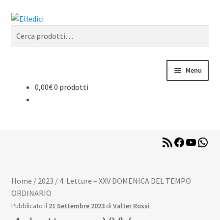
Vai
Vai
Cerca
alla
al
Cerca:
navigazione
contenuto
Menu
0,00
€
0 prodotti
Libreria Online
Catechesi
RSS
Facebook
YouTub
Wha
Liturgia
Feed
Sussidi
Home
/
2023
/
4. Letture – XXV DOMENICA DEL TEMPO
ORDINARIO
Riviste
Pubblicato il
21 Settembre 2023
di
Valter Rossi