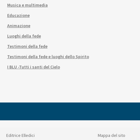
Musica e multimedia
Educazione
Animazione
Luoghi della fede
Testimoni della fede
Testimoni della fede e luoghi dello Spirito
I BLU -Tutti i santi del Cielo
Editrice Elledici
Mappa del sito