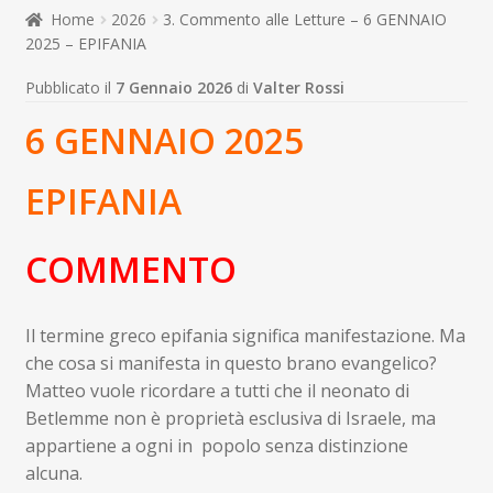
child
Home
2026
3. Commento alle Letture – 6 GENNAIO
Espandi
Contatti
2025 – EPIFANIA
il
menu
Espandi
Don Bosco
Pubblicato il
7 Gennaio 2026
di
Valter Rossi
child
il
6 GENNAIO 2025
menu
child
EPIFANIA
COMMENTO
Il termine greco epifania significa manifestazione. Ma
che cosa si manifesta in questo brano evangelico?
Matteo vuole ricordare a tutti che il neonato di
Betlemme non è proprietà esclusiva di Israele, ma
appartiene a ogni in popolo senza distinzione
alcuna.