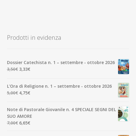
Prodotti in evidenza
Dossier Catechista n. 1 – settembre - ottobre 2026
Il
Il
3,50
€
3,33
€
prezzo
prezzo
originale
attuale
L'Ora di Religione n. 1 – settembre - ottobre 2026
era:
è:
Il
Il
5,00
€
4,75
€
3,50€.
3,33€.
prezzo
prezzo
originale
attuale
Note di Pastorale Giovanile n. 4 SPECIALE SEGNI DEL
era:
è:
SUO AMORE
5,00€.
4,75€.
Il
Il
7,00
€
6,65
€
prezzo
prezzo
originale
attuale