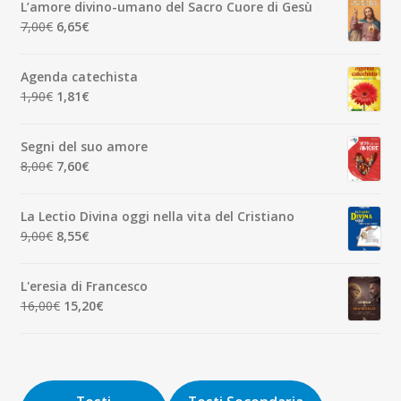
L’amore divino-umano del Sacro Cuore di Gesù
era:
è:
Il
Il
7,00
€
6,65
€
7,00€.
6,65€.
prezzo
prezzo
originale
attuale
Agenda catechista
era:
è:
Il
Il
1,90
€
1,81
€
7,00€.
6,65€.
prezzo
prezzo
originale
attuale
Segni del suo amore
era:
è:
Il
Il
8,00
€
7,60
€
1,90€.
1,81€.
prezzo
prezzo
originale
attuale
La Lectio Divina oggi nella vita del Cristiano
era:
è:
Il
Il
9,00
€
8,55
€
8,00€.
7,60€.
prezzo
prezzo
originale
attuale
L'eresia di Francesco
era:
è:
Il
Il
16,00
€
15,20
€
9,00€.
8,55€.
prezzo
prezzo
originale
attuale
era:
è:
16,00€.
15,20€.