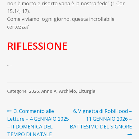
non è morto e risorto vana è la nostra fede” (1 Cor
15,14; 17).
Come viviamo, ogni giorno, questa incrollabile
certezza?
RIFLESSIONE
….
Categorie:
2026
,
Anno A
,
Archivio
,
Liturgia
Navigazione
Articolo
Articolo
3. Commento alle
6. Vignetta di RobiHood –
precedente:
successivo:
Letture – 4 GENNAIO 2025
11 GENNAIO 2026 –
articoli
– II DOMENICA DEL
BATTESIMO DEL SIGNORE
TEMPO DI NATALE