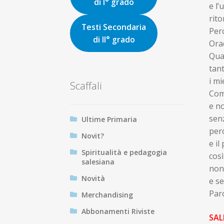
di I° grado
e l’
rito
Testi Secondaria
Perc
di II° grado
Orac
Quan
tant
i mi
Scaffali
Come
e no
senz
Ultime Primaria
perc
Novit?
e il
Spiritualità e pedagogia
così
salesiana
non 
Novità
e se
Paro
Merchandising
Abbonamenti Riviste
S