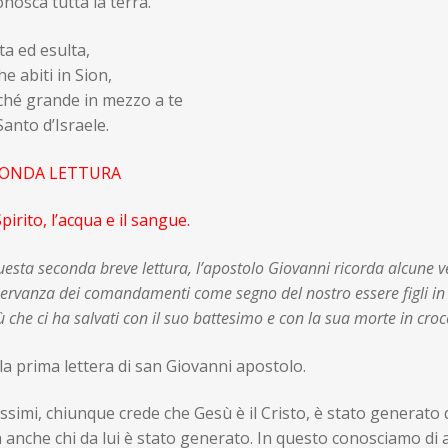
onosca tutta la terra.
a ed esulta,
he abiti in Sion,
ché grande in mezzo a te
 Santo d’Israele.
ONDA LETTURA
pirito, l’acqua e il sangue.
uesta seconda breve lettura, l’apostolo Giovanni ricorda alcune ver
servanza dei comandamenti come segno del nostro essere figli in 
 che ci ha salvati con il suo battesimo e con la sua morte in cro
lla prima lettera di san Giovanni aposto
ssimi, chiunque crede che Gesù è il Cristo, è stato generato 
anche chi da lui è stato generato. In questo conosciamo di a