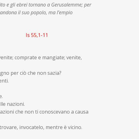
inito e gli ebrei tornano a Gerusalemme; per
bandona il suo popolo, ma l’empio
a.
Is 55,1-11
 venite; comprate e mangiate; venite,
gno per ciò che non sazia?
nti.
e.
lle nazioni.
nazioni che non ti conoscevano a causa
 trovare, invocatelo, mentre è vicino.