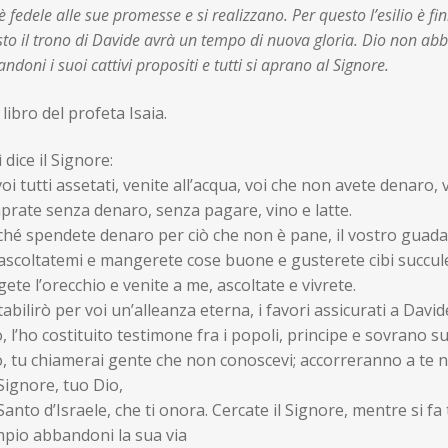
è fedele alle sue promesse e si realizzano. Per questo l’esilio è f
to il trono di Davide avrà un tempo di nuova gloria. Dio non ab
ndoni i suoi cattivi propositi e tutti si aprano al Signore.
al libro del profeta Isai
 dice il Signore:
oi tutti assetati, venite all’acqua, voi che non avete denaro,
prate senza denaro, senza pagare, vino e latte.
ché spendete denaro per ciò che non è pane, il vostro guada
ascoltatemi e mangerete cose buone e gusterete cibi succule
ete l’orecchio e venite a me, ascoltate e vivrete.
tabilirò per voi un’alleanza eterna, i favori assicurati a David
, l’ho costituito testimone fra i popoli, principe e sovrano su
o, tu chiamerai gente che non conoscevi; accorreranno a te 
Signore, tuo Dio,
Santo d’Israele, che ti onora. Cercate il Signore, mentre si fa
mpio abbandoni la sua via