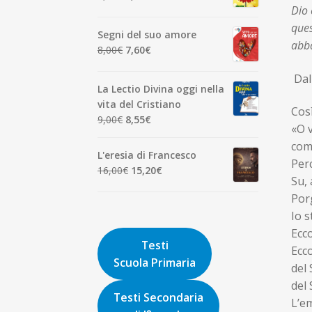
7,00€.
6,65€.
Dio 
prezzo
prezzo
originale
attuale
ques
Segni del suo amore
era:
è:
abba
Il
Il
8,00
€
7,60
€
1,90€.
1,81€.
prezzo
prezzo
D
originale
attuale
La Lectio Divina oggi nella
era:
è:
vita del Cristiano
8,00€.
7,60€.
Così
Il
Il
9,00
€
8,55
€
«O v
prezzo
prezzo
com
originale
attuale
L'eresia di Francesco
Per
era:
è:
Il
Il
16,00
€
15,20
€
9,00€.
8,55€.
Su, 
prezzo
prezzo
Porg
originale
attuale
Io s
era:
è:
16,00€.
15,20€.
Ecco
Testi
Ecc
Scuola Primaria
del 
del 
Testi Secondaria
L’e