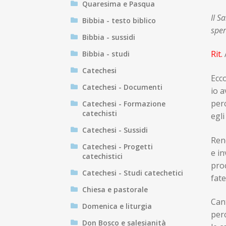
Quaresima e Pasqua
Il S
Bibbia - testo biblico
sper
Bibbia - sussidi
Rit.
A
Bibbia - studi
Catechesi
Ecco
Catechesi - Documenti
io a
perc
Catechesi - Formazione
catechisti
egli
Catechesi - Sussidi
Ren
Catechesi - Progetti
e in
catechistici
proc
Catechesi - Studi catechetici
fate
Chiesa e pastorale
Cant
Domenica e liturgia
perc
Don Bosco e salesianità