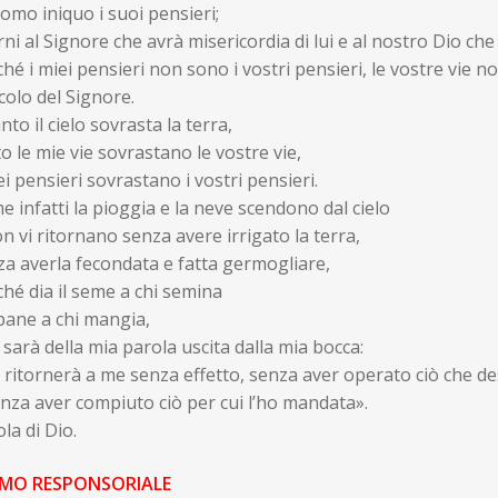
uomo iniquo i suoi pensieri;
rni al Signore che avrà misericordia di lui e al nostro Dio c
hé i miei pensieri non sono i vostri pensieri, le vostre vie no
olo del Signore.
to il cielo sovrasta la terra,
o le mie vie sovrastano le vostre vie,
ei pensieri sovrastano i vostri pensieri.
 infatti la pioggia e la neve scendono dal cielo
n vi ritornano senza avere irrigato la terra,
a averla fecondata e fatta germogliare,
hé dia il seme a chi semina
 pane a chi mangia,
 sarà della mia parola uscita dalla mia bocca:
ritornerà a me senza effetto, senza aver operato ciò che d
nza aver compiuto ciò per cui l’ho mandata».
la di Dio.
ALMO RESPONSORIALE