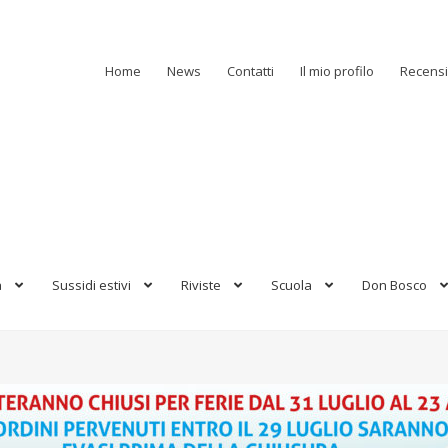
Home
News
Contatti
Il mio profilo
Recensi
a
Sussidi estivi
Riviste
Scuola
Don Bosco