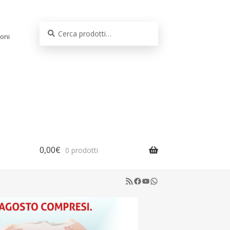
Cerca:
Cerca
oni
0,00
€
0 prodotti
RSS Feed
Facebook
YouTube
WhatsApp