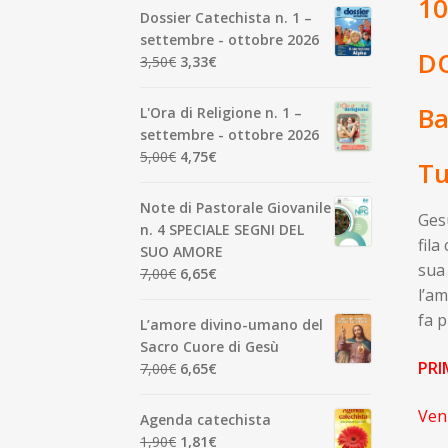
10
Dossier Catechista n. 1 –
settembre - ottobre 2026
DO
Il
Il
3,50
€
3,33
€
prezzo
prezzo
originale
attuale
Ba
L'Ora di Religione n. 1 –
era:
è:
settembre - ottobre 2026
3,50€.
3,33€.
Il
Il
5,00
€
4,75
€
Tu
prezzo
prezzo
originale
attuale
Note di Pastorale Giovanile
Gesù
era:
è:
n. 4 SPECIALE SEGNI DEL
5,00€.
4,75€.
fila
SUO AMORE
sua 
Il
Il
7,00
€
6,65
€
l’am
prezzo
prezzo
originale
attuale
fa p
L’amore divino-umano del
era:
è:
Sacro Cuore di Gesù
7,00€.
6,65€.
PRI
Il
Il
7,00
€
6,65
€
prezzo
prezzo
originale
attuale
Veni
Agenda catechista
era:
è:
Il
Il
1,90
€
1,81
€