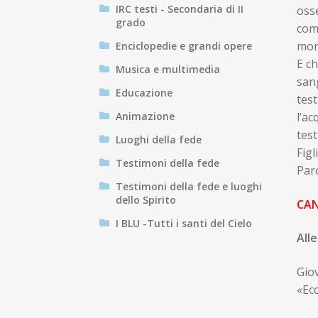
IRC testi - Secondaria di II
osse
grado
com
mond
Enciclopedie e grandi opere
E ch
Musica e multimedia
sang
Educazione
test
Animazione
l’ac
test
Luoghi della fede
Figl
Testimoni della fede
Paro
Testimoni della fede e luoghi
dello Spirito
CA
I BLU -Tutti i santi del Cielo
Alle
Giov
«Ecc