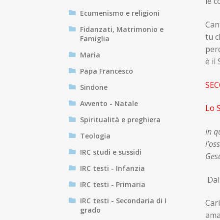
le c
Ecumenismo e religioni
Cant
Fidanzati, Matrimonio e
tu c
Famiglia
per
Maria
è il
Papa Francesco
SEC
Sindone
Avvento - Natale
Lo S
Spiritualità e preghiera
In q
Teologia
l’os
IRC studi e sussidi
Gesù
IRC testi - Infanzia
Da
IRC testi - Primaria
IRC testi - Secondaria di I
Cari
grado
ama 