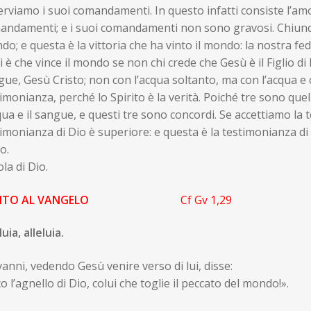
rviamo i suoi comandamenti. In questo infatti consiste l’amor
andamenti; e i suoi comandamenti non sono gravosi. Chiunqu
o; e questa è la vittoria che ha vinto il mondo: la nostra fed
i è che vince il mondo se non chi crede che Gesù è il Figlio di
ue, Gesù Cristo; non con l’acqua soltanto, ma con l’acqua e c
imonianza, perché lo Spirito è la verità. Poiché tre sono quel
qua e il sangue, e questi tre sono concordi. Se accettiamo la 
imonianza di Dio è superiore: e questa è la testimonianza di 
io.
la di Dio.
NTO AL VANGELO
Cf Gv 1,29
luia, alleluia.
anni, vedendo Gesù venire verso di lui, disse:
o l’agnello di Dio, colui che toglie il peccato del mondo!».