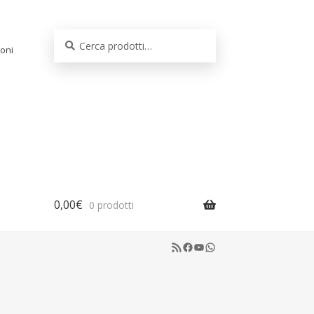
Cerca:
Cerca
oni
0,00
€
0 prodotti
RSS Feed
Facebook
YouTube
WhatsApp