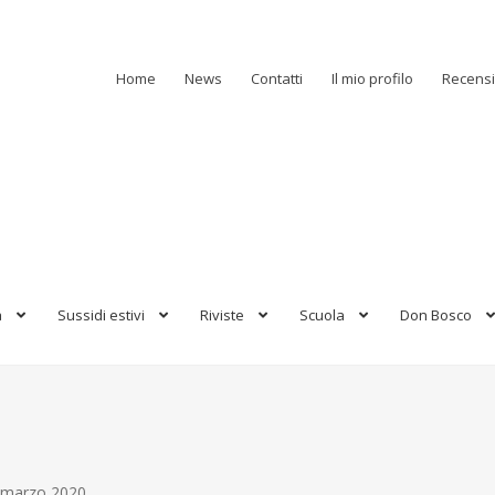
Home
News
Contatti
Il mio profilo
Recensi
a
Sussidi estivi
Riviste
Scuola
Don Bosco
1 marzo 2020