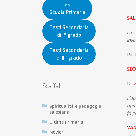
Testi
Scuola Primaria
SA
Testi Secondaria
La l
di I° grado
invo
Testi Secondaria
Rit.
di II° grado
SE
Dov
Scaffali
L’ap
ripa
Spiritualità e pedagogia
salesiana
fa g
Ultime Primaria
V
Novit?