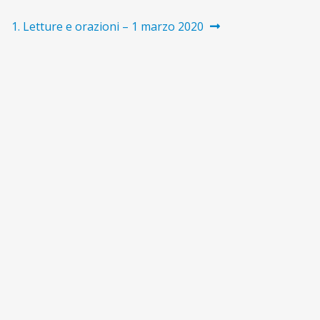
Articolo
1. Letture e orazioni – 1 marzo 2020
successivo: