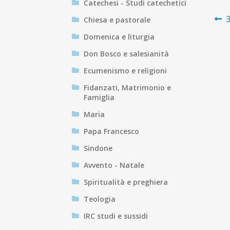
Catechesi - Studi catechetici
N
A
3
Chiesa e pastorale
p
ar
Domenica e liturgia
Don Bosco e salesianità
Ecumenismo e religioni
Fidanzati, Matrimonio e
Famiglia
Maria
Papa Francesco
Sindone
Avvento - Natale
Spiritualità e preghiera
Teologia
IRC studi e sussidi