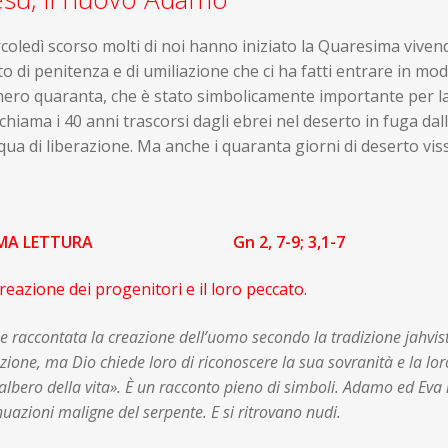
oledì scorso molti di noi hanno iniziato la Quaresima vivendo
o di penitenza e di umiliazione che ci ha fatti entrare in mod
ro quaranta, che è stato simbolicamente importante per la st
ichiama i 40 anni trascorsi dagli ebrei nel deserto in fuga d
ua di liberazione. Ma anche i quaranta giorni di deserto vi
IMA LETTURA Gn 2, 7-9; 3,1-7
reazione dei progenitori e il loro peccato.
e raccontata la creazione dell’uomo secondo la tradizione jahvis
zione, ma Dio chiede loro di riconoscere la sua sovranità e la lor
’albero della vita». È un racconto pieno di simboli. Adamo ed Eva 
nuazioni maligne del serpente. E si ritrovano nudi.