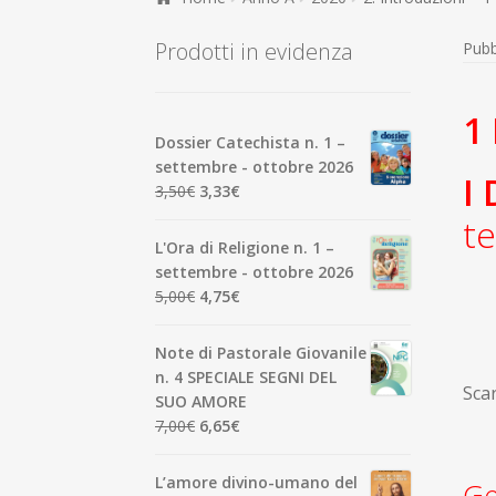
Prodotti in evidenza
Pubb
1
Dossier Catechista n. 1 –
settembre - ottobre 2026
I
Il
Il
3,50
€
3,33
€
prezzo
prezzo
te
originale
attuale
L'Ora di Religione n. 1 –
era:
è:
settembre - ottobre 2026
3,50€.
3,33€.
Il
Il
5,00
€
4,75
€
prezzo
prezzo
originale
attuale
Note di Pastorale Giovanile
era:
è:
n. 4 SPECIALE SEGNI DEL
Scar
5,00€.
4,75€.
SUO AMORE
Il
Il
7,00
€
6,65
€
prezzo
prezzo
originale
attuale
L’amore divino-umano del
Ge