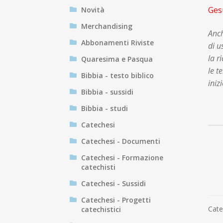
Gesù
Novità
Merchandising
Anch
Abbonamenti Riviste
di u
la r
Quaresima e Pasqua
le t
Bibbia - testo biblico
iniz
Bibbia - sussidi
Bibbia - studi
Catechesi
Catechesi - Documenti
Catechesi - Formazione
catechisti
Catechesi - Sussidi
Catechesi - Progetti
Cate
catechistici