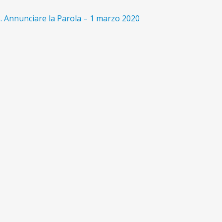
avigazione
rticolo
. Annunciare la Parola – 1 marzo 2020
recedente:
ticoli