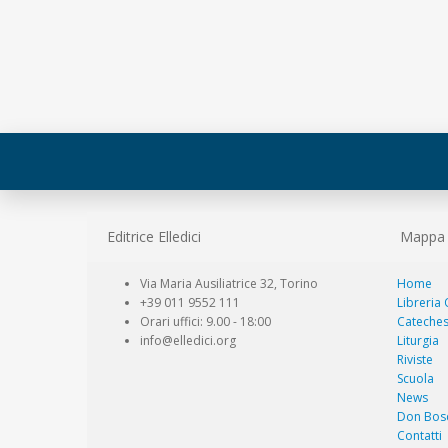
Editrice Elledici
Mappa d
Via Maria Ausiliatrice 32, Torino
Home
+39 011 9552 111
Libreria
Orari uffici: 9.00 - 18:00
Cateches
info@elledici.org
Liturgia
Riviste
Scuola
News
Don Bos
Contatti