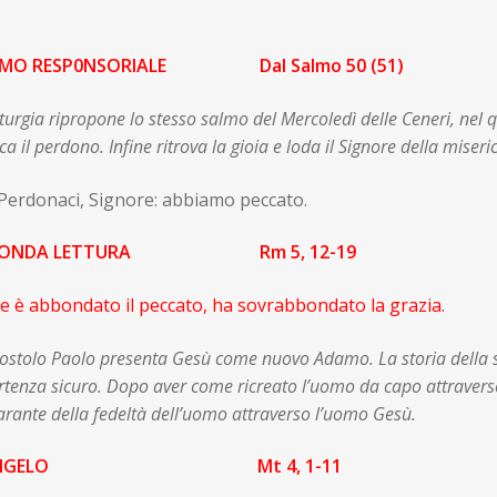
LMO RESP0NSORIALE Dal Salmo 50 (51)
iturgia ripropone lo stesso salmo del Mercoledì delle Ceneri, nel 
ca il perdono. Infine ritrova la gioia e loda il Signore della miseri
 Perdonaci, Signore: abbiamo peccato.
CONDA LETTURA Rm 5, 12-19
e è abbondato il peccato, ha sovrabbondato la grazia.
ostolo Paolo presenta Gesù come nuovo Adamo. La storia della sa
rtenza sicuro. Dopo aver come ricreato l’uomo da capo attravers
arante della fedeltà dell’uomo attraverso l’uomo Gesù.
ANGELO Mt 4, 1-11