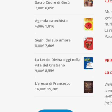
era:
è:
Sacro Cuore di Gesù
7,00€.
6,65€.
Il
Il
7,00
€
6,65
€
Merc
prezzo
prezzo
gest
originale
attuale
Agenda catechista
nume
era:
è:
Il
Il
1,90
€
1,81
€
7,00€.
6,65€.
Ci r
prezzo
prezzo
Pasq
originale
attuale
Segni del suo amore
era:
è:
Il
Il
8,00
€
7,60
€
1,90€.
1,81€.
prezzo
prezzo
originale
attuale
La Lectio Divina oggi nella
PR
era:
è:
vita del Cristiano
8,00€.
7,60€.
Il
Il
9,00
€
8,55
€
La c
prezzo
prezzo
originale
attuale
L'eresia di Francesco
Vien
era:
è:
Il
Il
16,00
€
15,20
€
crea
9,00€.
8,55€.
prezzo
prezzo
dell
originale
attuale
insi
era:
è:
16,00€.
15,20€.