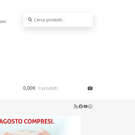
Cerca:
Cerca
oni
0,00
€
0 prodotti
RSS Feed
Facebook
YouTube
WhatsApp