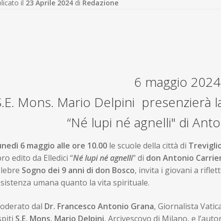
licato il
23 Aprile 2024
di
Redazione
6 maggio 2024
S.E. Mons. Mario Delpini presenzierà l
“Né lupi né agnelli" di Ant
unedì 6 maggio alle ore 10.00
le scuole della città di
Trevigli
bro edito da Elledici “
Né lupi né agnelli
" di
don
Antonio
Carrie
elebre
Sogno dei 9 anni di don Bosco
, invita i giovani a rifl
esistenza umana quanto la vita spirituale.
oderato dal
Dr. Francesco Antonio Grana
, Giornalista Vati
piti
S.E. Mons. Mario Delpini
, Arcivescovo di Milano, e l’auto