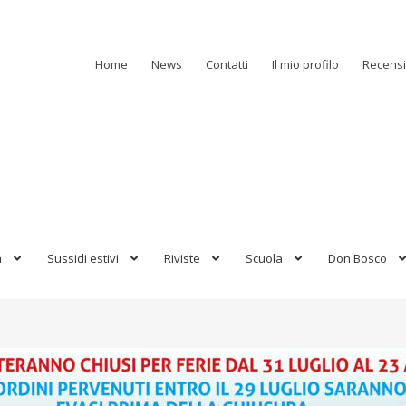
Home
News
Contatti
Il mio profilo
Recensi
a
Sussidi estivi
Riviste
Scuola
Don Bosco