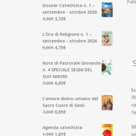
Pubb
Dossier Catechista n. 1 –
settembre - ottobre 2026
Il
Il
3,50
€
3,33
€
prezzo
prezzo
originale
attuale
L'Ora di Religione n. 1 –
era:
è:
settembre - ottobre 2026
3,50€.
3,33€.
Il
Il
5,00
€
4,75
€
prezzo
prezzo
originale
attuale
Note di Pastorale Giovanile
era:
è:
n. 4 SPECIALE SEGNI DEL
5,00€.
4,75€.
SUO AMORE
Il
Il
7,00
€
6,65
€
L
prezzo
prezzo
originale
attuale
li
L’amore divino-umano del
era:
è:
c
Sacro Cuore di Gesù
7,00€.
6,65€.
Il
Il
7,00
€
6,65
€
l’
prezzo
prezzo
originale
attuale
M
Agenda catechista
era:
è:
Il
Il
os
1,90
€
1,81
€