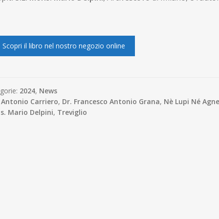
Scopri il libro nel nostro negozio online
gorie:
2024
,
News
:
Antonio Carriero
,
Dr. Francesco Antonio Grana
,
Nè Lupi Né Agnel
. Mario Delpini
,
Treviglio