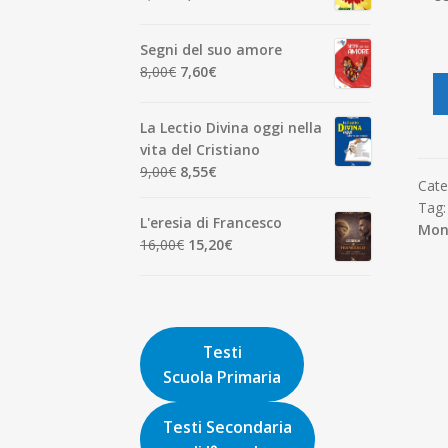
7,00€.
6,65€.
prezzo
prezzo
originale
attuale
Segni del suo amore
era:
è:
Il
Il
8,00
€
7,60
€
1,90€.
1,81€.
prezzo
prezzo
originale
attuale
La Lectio Divina oggi nella
era:
è:
vita del Cristiano
8,00€.
7,60€.
Il
Il
9,00
€
8,55
€
Cate
prezzo
prezzo
Tag
originale
attuale
L'eresia di Francesco
Mons
era:
è:
Il
Il
16,00
€
15,20
€
9,00€.
8,55€.
prezzo
prezzo
originale
attuale
era:
è:
16,00€.
15,20€.
Testi
Scuola Primaria
Testi Secondaria