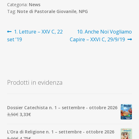
Categoria:
News
Tag:
Note di Pastorale Giovanile
,
NPG
Navigazione
Articolo
Articolo
1. Letture – XXV C, 22
10. Anche Noi Vogliamo
precedente:
successivo:
set ’19
Capire – XXVI C, 29/9/19
articoli
Prodotti in evidenza
Dossier Catechista n. 1 – settembre - ottobre 2026
Il
Il
3,50
€
3,33
€
prezzo
prezzo
originale
attuale
L'Ora di Religione n. 1 – settembre - ottobre 2026
era:
è:
Il
Il
5,00
€
4,75
€