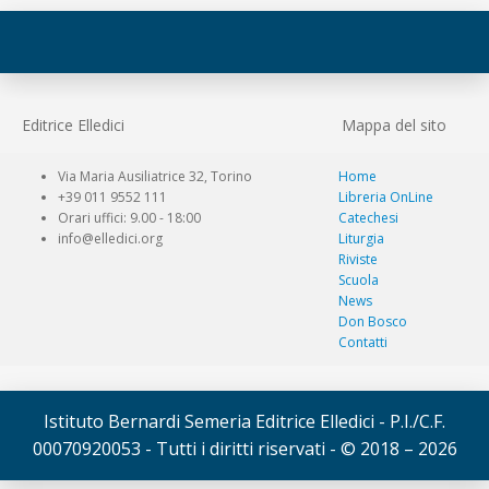
Editrice Elledici
Mappa del sito
Via Maria Ausiliatrice 32, Torino
Home
+39 011 9552 111
Libreria OnLine
Orari uffici: 9.00 - 18:00
Catechesi
info@elledici.org
Liturgia
Riviste
Scuola
News
Don Bosco
Contatti
Istituto Bernardi Semeria Editrice Elledici - P.I./C.F.
00070920053 - Tutti i diritti riservati - © 2018 – 2026