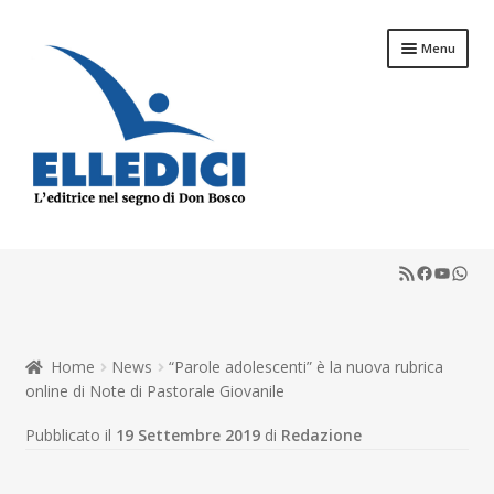
Vai
Vai
Menu
alla
al
navigazione
contenuto
Espandi
Libreria Online
il
RSS Feed
Faceboo
YouTu
What
menu
Espandi
Catechesi
child
il
menu
Espandi
Liturgia
child
il
Home
News
“Parole adolescenti” è la nuova rubrica
menu
Espandi
Sussidi
online di Note di Pastorale Giovanile
child
il
menu
Espandi
Pubblicato il
19 Settembre 2019
di
Redazione
Riviste
child
il
menu
Scuola