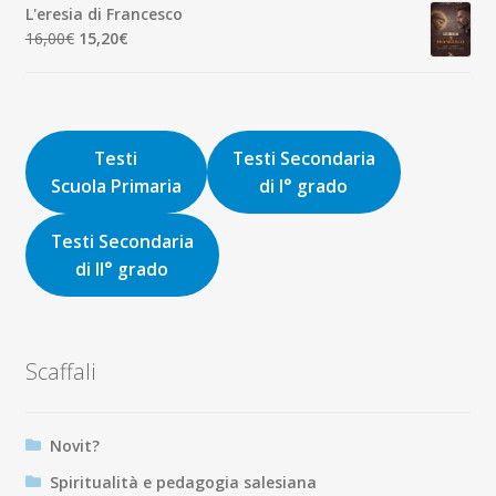
originale
attuale
L'eresia di Francesco
era:
è:
Il
Il
16,00
€
15,20
€
9,00€.
8,55€.
prezzo
prezzo
originale
attuale
era:
è:
16,00€.
15,20€.
Testi
Testi Secondaria
Scuola Primaria
di I° grado
Testi Secondaria
di II° grado
Scaffali
Novit?
Spiritualità e pedagogia salesiana