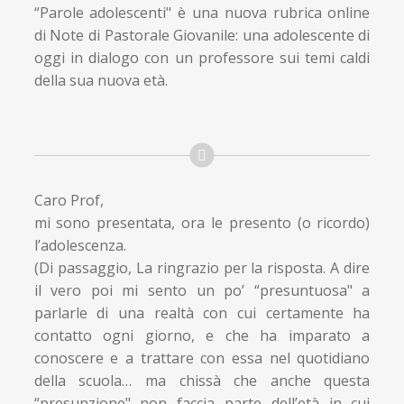
child
“Parole adolescenti" è una nuova rubrica online
Espandi
Contatti
di Note di Pastorale Giovanile: una adolescente di
il
oggi in dialogo con un professore sui temi caldi
menu
Espandi
Don Bosco
della sua nuova età.
child
il
menu
child
Caro Prof,
mi sono presentata, ora le presento (o ricordo)
l’adolescenza.
(Di passaggio, La ringrazio per la risposta. A dire
il vero poi mi sento un po’ “presuntuosa" a
parlarle di una realtà con cui certamente ha
contatto ogni giorno, e che ha imparato a
conoscere e a trattare con essa nel quotidiano
della scuola… ma chissà che anche questa
“presunzione" non faccia parte dell’età in cui