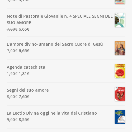
3,50€.
3,33€.
prezzo
prezzo
originale
attuale
Note di Pastorale Giovanile n. 4 SPECIALE SEGNI DEL
era:
è:
SUO AMORE
5,00€.
4,75€.
Il
Il
7,00
€
6,65
€
prezzo
prezzo
originale
attuale
L’amore divino-umano del Sacro Cuore di Gesù
era:
è:
Il
Il
7,00
€
6,65
€
7,00€.
6,65€.
prezzo
prezzo
originale
attuale
Agenda catechista
era:
è:
Il
Il
1,90
€
1,81
€
7,00€.
6,65€.
prezzo
prezzo
originale
attuale
Segni del suo amore
era:
è:
Il
Il
8,00
€
7,60
€
1,90€.
1,81€.
prezzo
prezzo
originale
attuale
La Lectio Divina oggi nella vita del Cristiano
era:
è:
Il
Il
9,00
€
8,55
€
8,00€.
7,60€.
prezzo
prezzo