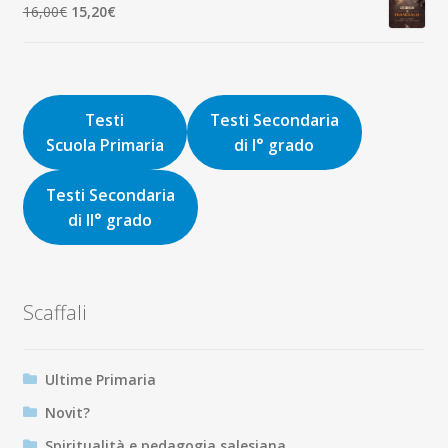
Il
Il
16,00
€
15,20
€
9,00€.
8,55€.
prezzo
prezzo
originale
attuale
era:
è:
16,00€.
15,20€.
Testi
Testi Secondaria
Scuola Primaria
di I° grado
Testi Secondaria
di II° grado
Scaffali
Ultime Primaria
Novit?
Spiritualità e pedagogia salesiana