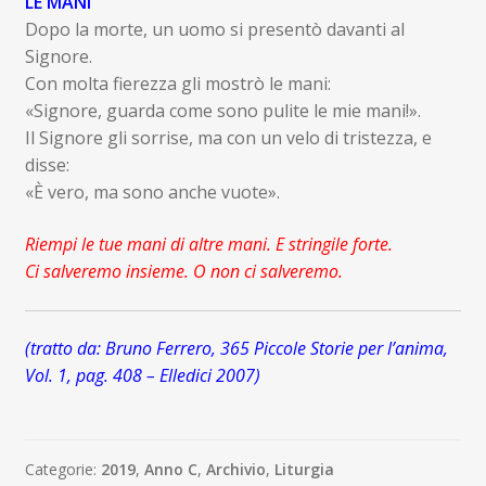
LE MANI
Dopo la morte, un uomo si presentò davanti al
Signore.
Con molta fierezza gli mostrò le mani:
«Signore, guarda come sono pulite le mie mani!».
Il Signore gli sorrise, ma con un velo di tristezza, e
disse:
«È vero, ma sono anche vuote».
Riempi le tue mani di altre mani. E stringile forte.
Ci salveremo insieme. O non ci salveremo.
(tratto da: Bruno Ferrero, 365 Piccole Storie per l’anima,
Vol. 1, pag. 408 – Elledici 2007)
Categorie:
2019
,
Anno C
,
Archivio
,
Liturgia