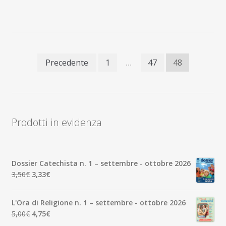
Paginazione
Precedente
1
…
47
48
degli
articoli
Prodotti in evidenza
Dossier Catechista n. 1 – settembre - ottobre 2026
Il
Il
3,50
€
3,33
€
prezzo
prezzo
originale
attuale
L'Ora di Religione n. 1 – settembre - ottobre 2026
era:
è:
Il
Il
5,00
€
4,75
€
3,50€.
3,33€.
prezzo
prezzo