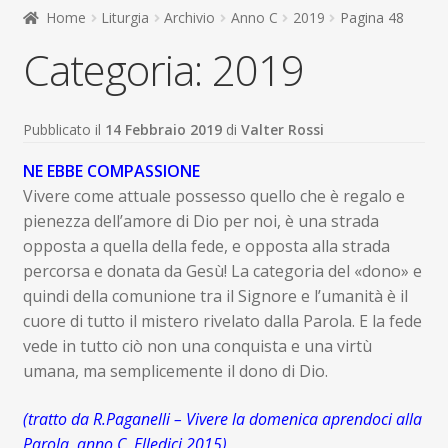
child
Home
Liturgia
Archivio
Anno C
2019
Pagina 48
Espandi
Contatti
Categoria:
2019
il
menu
Espandi
Don Bosco
child
il
menu
Pubblicato il
14 Febbraio 2019
di
Valter Rossi
child
NE EBBE COMPASSIONE
Vivere come attuale possesso quello che è regalo e
pienezza dell’amore di Dio per noi, è una strada
opposta a quella della fede, e opposta alla strada
percorsa e donata da Gesù! La categoria del «dono» e
quindi della comunione tra il Signore e l’umanità è il
cuore di tutto il mistero rivelato dalla Parola. E la fede
vede in tutto ciò non una conquista e una virtù
umana, ma semplicemente il dono di Dio.
(tratto da R.Paganelli – Vivere la domenica aprendoci alla
Parola, anno C, Elledici 2015)