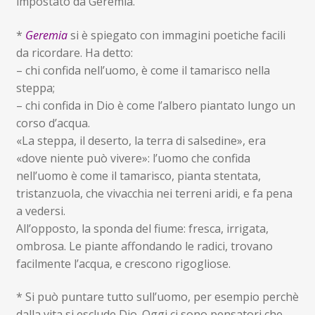
impostato da Geremia.
*
Geremia
si è spiegato con immagini poetiche facili
da ricordare. Ha detto:
– chi confida nell’uomo, è come il tamarisco nella
steppa;
– chi confida in Dio è come l’albero piantato lungo un
corso d’acqua.
«La steppa, il deserto, la terra di salsedine», era
«dove niente può vivere»: l’uomo che confida
nell’uomo è come il tamarisco, pianta stentata,
tristanzuola, che vivacchia nei terreni aridi, e fa pena
a vedersi.
All’opposto, la sponda del fiume: fresca, irrigata,
ombrosa. Le piante affondando le radici, trovano
facilmente l’acqua, e crescono rigogliose.
* Si può puntare tutto sull’uomo, per esempio perchè
dalla vita si esclude Dio. Oggi ci sono pensatori che