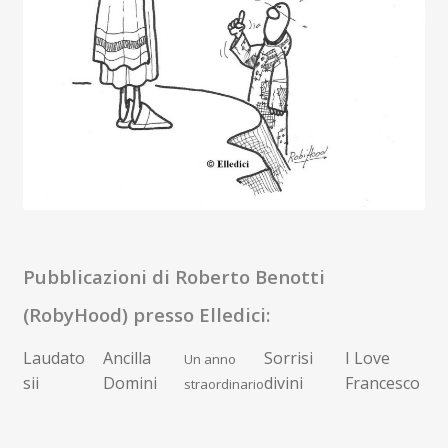
Pubblicazioni di Roberto Benotti
(RobyHood) presso Elledici:
Laudato
Ancilla
Sorrisi
I Love
Un anno
sii
Domini
divini
Francesco
straordinario