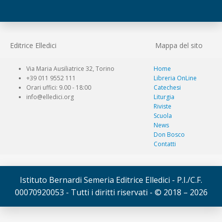
Editrice Elledici
Mappa del sito
Via Maria Ausiliatrice 32, Torino
Home
+39 011 9552 111
Libreria OnLine
Orari uffici: 9.00 - 18:00
Catechesi
info@elledici.org
Liturgia
Riviste
Scuola
News
Don Bosco
Contatti
Istituto Bernardi Semeria Editrice Elledici - P.I./C.F.
00070920053 - Tutti i diritti riservati - © 2018 – 2026