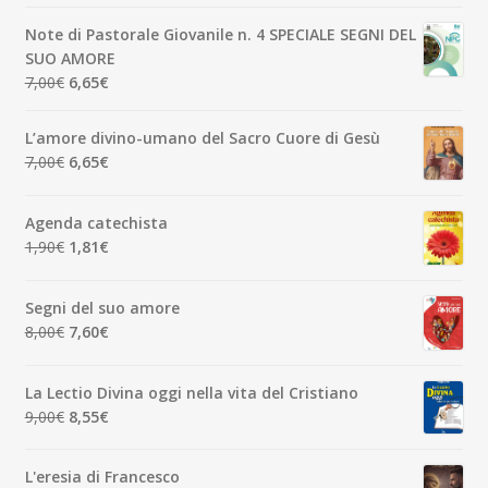
originale
attuale
Note di Pastorale Giovanile n. 4 SPECIALE SEGNI DEL
era:
è:
SUO AMORE
5,00€.
4,75€.
Il
Il
7,00
€
6,65
€
prezzo
prezzo
originale
attuale
L’amore divino-umano del Sacro Cuore di Gesù
era:
è:
Il
Il
7,00
€
6,65
€
7,00€.
6,65€.
prezzo
prezzo
originale
attuale
Agenda catechista
era:
è:
Il
Il
1,90
€
1,81
€
7,00€.
6,65€.
prezzo
prezzo
originale
attuale
Segni del suo amore
era:
è:
Il
Il
8,00
€
7,60
€
1,90€.
1,81€.
prezzo
prezzo
originale
attuale
La Lectio Divina oggi nella vita del Cristiano
era:
è:
Il
Il
9,00
€
8,55
€
8,00€.
7,60€.
prezzo
prezzo
originale
attuale
L'eresia di Francesco
era:
è: