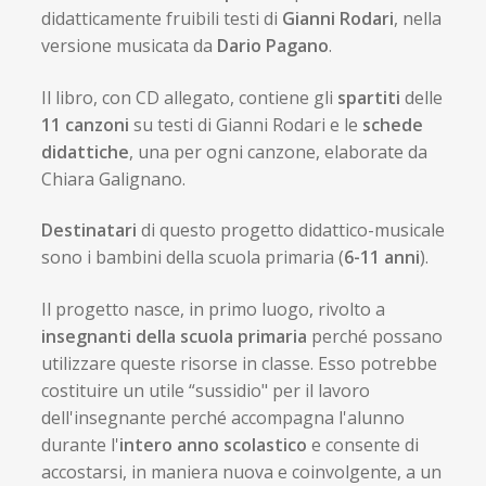
child
didatticamente fruibili testi di
Gianni Rodari
, nella
Espandi
Contatti
versione musicata da
Dario Pagano
.
il
menu
Espandi
Don Bosco
Il libro, con CD allegato, contiene gli
spartiti
delle
child
il
11 canzoni
su testi di Gianni Rodari e le
schede
menu
child
didattiche
, una per ogni canzone, elaborate da
Chiara Galignano.
Destinatari
di questo progetto didattico-musicale
sono i bambini della scuola primaria (
6-11 anni
).
Il progetto nasce, in primo luogo, rivolto a
insegnanti della scuola primaria
perché possano
utilizzare queste risorse in classe. Esso potrebbe
costituire un utile “sussidio" per il lavoro
dell'insegnante perché accompagna l'alunno
durante l'
intero anno scolastico
e consente di
accostarsi, in maniera nuova e coinvolgente, a un