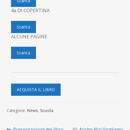
Scarica
4a DI COPERTINA
Scarica
ALCUNE PAGINE
Scarica
ACQUISTA IL LIBRO
Categorie:
News
,
Scuola
Articolo
Articolo
Presentazione del libro
10. Anche Noi Vogliamo