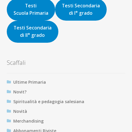
16,00€.
15,20€.
Testi
Testi Secondaria
Scuola Primaria
di I° grado
Testi Secondaria
di II° grado
Scaffali
Ultime Primaria
Novit?
Spiritualità e pedagogia salesiana
Novità
Merchandising
Abbonamenti Riviste