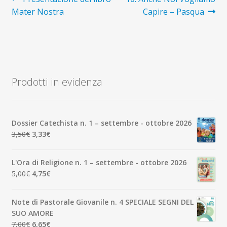
Navigazione
precedente:
successivo:
Mater Nostra
Capire – Pasqua
articoli
Prodotti in evidenza
Dossier Catechista n. 1 – settembre - ottobre 2026
Il
Il
3,50
€
3,33
€
prezzo
prezzo
originale
attuale
L'Ora di Religione n. 1 – settembre - ottobre 2026
era:
è:
Il
Il
5,00
€
4,75
€
3,50€.
3,33€.
prezzo
prezzo
originale
attuale
Note di Pastorale Giovanile n. 4 SPECIALE SEGNI DEL
era:
è:
SUO AMORE
5,00€.
4,75€.
Il
Il
7,00
€
6,65
€