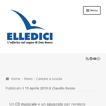
Vai
Vai
Menu
alla
al
navigazione
contenuto
Espandi
Libreria Online
il
RSS Feed
Faceboo
YouTu
What
menu
Espandi
Catechesi
child
il
menu
Espandi
Liturgia
child
il
Home
News
Cantare a scuola
menu
Espandi
Sussidi
child
il
Pubblicato il
15 Aprile 2019
di
Claudio Russo
menu
Espandi
Riviste
child
il
menu
Un
CD musicale
e un
opuscolo
per rendere
Scuola