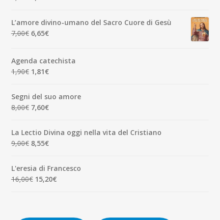
prezzo
prezzo
originale
attuale
L’amore divino-umano del Sacro Cuore di Gesù
era:
è:
Il
Il
7,00
€
6,65
€
7,00€.
6,65€.
prezzo
prezzo
originale
attuale
Agenda catechista
era:
è:
Il
Il
1,90
€
1,81
€
7,00€.
6,65€.
prezzo
prezzo
originale
attuale
Segni del suo amore
era:
è:
Il
Il
8,00
€
7,60
€
1,90€.
1,81€.
prezzo
prezzo
originale
attuale
La Lectio Divina oggi nella vita del Cristiano
era:
è:
Il
Il
9,00
€
8,55
€
8,00€.
7,60€.
prezzo
prezzo
originale
attuale
L'eresia di Francesco
era:
è:
Il
Il
16,00
€
15,20
€
9,00€.
8,55€.
prezzo
prezzo
originale
attuale
era:
è: