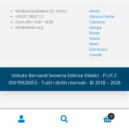
Via Maria Ausiliatrice 32, Torino
Home
+39 011 9552 111
Libreria OnLine
Orari uffici: 9.00 - 18:00
Catechesi
info@elledici.org
Liturgia
Riviste
Scuola
News
Don Bosco
Contatti
Istituto Bernardi Semeria Editrice Elledici - P.I./C.F.
00070920053 - Tutti i diritti riservati - © 2018 – 2026
© Elledici 2026
0
Cerca:
Cerca