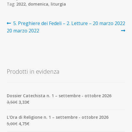
Tag:
2022
,
domenica
,
liturgia
Navigazione
Articolo
Articolo
5. Preghiere dei Fedeli –
2. Letture – 20 marzo 2022
precedente:
successivo:
20 marzo 2022
articoli
Prodotti in evidenza
Dossier Catechista n. 1 – settembre - ottobre 2026
Il
Il
3,50
€
3,33
€
prezzo
prezzo
originale
attuale
L'Ora di Religione n. 1 – settembre - ottobre 2026
era:
è:
Il
Il
5,00
€
4,75
€
3,50€.
3,33€.
prezzo
prezzo