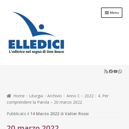
Vai
Vai
Menu
alla
al
navigazione
contenuto
Libreria Online
RSS Feed
Faceboo
YouTu
What
Catechesi
Liturgia
Home
Liturgia
Archivio
Anno C
2022
4. Per
Sussidi
comprendere la Parola – 20 marzo 2022
Pubblicato il
14 Marzo 2022
di
Valter Rossi
Riviste
20 marzo 2022
Scuola