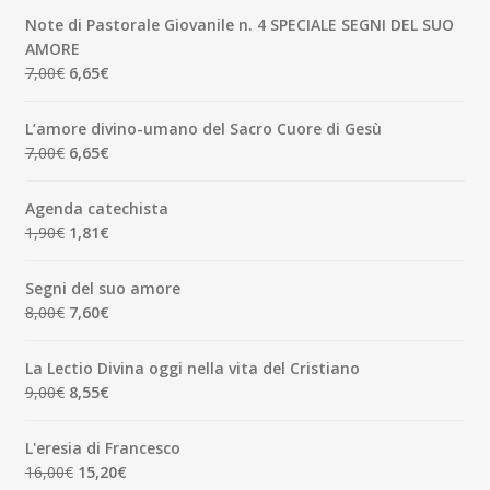
originale
attuale
Note di Pastorale Giovanile n. 4 SPECIALE SEGNI DEL SUO
era:
è:
AMORE
5,00€.
4,75€.
Il
Il
7,00
€
6,65
€
prezzo
prezzo
originale
attuale
L’amore divino-umano del Sacro Cuore di Gesù
era:
è:
Il
Il
7,00
€
6,65
€
7,00€.
6,65€.
prezzo
prezzo
originale
attuale
Agenda catechista
era:
è:
Il
Il
1,90
€
1,81
€
7,00€.
6,65€.
prezzo
prezzo
originale
attuale
Segni del suo amore
era:
è:
Il
Il
8,00
€
7,60
€
1,90€.
1,81€.
prezzo
prezzo
originale
attuale
La Lectio Divina oggi nella vita del Cristiano
era:
è:
Il
Il
9,00
€
8,55
€
8,00€.
7,60€.
prezzo
prezzo
originale
attuale
L'eresia di Francesco
era:
è:
Il
Il
16,00
€
15,20
€
9,00€.
8,55€.