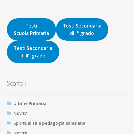
prezzo
prezzo
originale
attuale
era:
è:
16,00€.
15,20€.
Testi
Testi Secondaria
Scuola Primaria
di I° grado
Testi Secondaria
di II° grado
Scaffali
Ultime Primaria
Novit?
Spiritualità e pedagogia salesiana
Novità