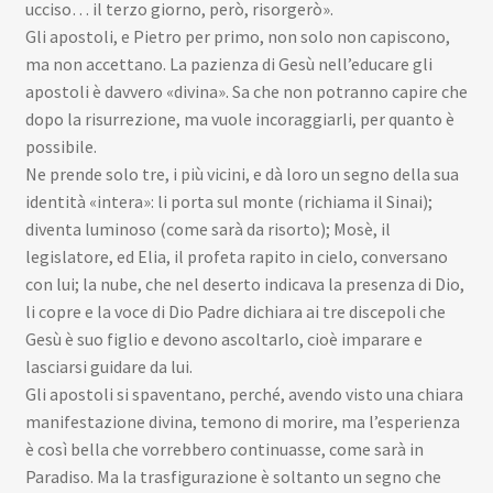
ucciso… il terzo giorno, però, risorgerò».
Gli apostoli, e Pietro per primo, non solo non capiscono,
ma non accettano. La pazienza di Gesù nell’educare gli
apostoli è davvero «divina». Sa che non potranno capire che
dopo la risurrezione, ma vuole incoraggiarli, per quanto è
possibile.
Ne prende solo tre, i più vicini, e dà loro un segno della sua
identità «intera»: li porta sul monte (richiama il Sinai);
diventa luminoso (come sarà da risorto); Mosè, il
legislatore, ed Elia, il profeta rapito in cielo, conversano
con lui; la nube, che nel deserto indicava la presenza di Dio,
li copre e la voce di Dio Padre dichiara ai tre discepoli che
Gesù è suo figlio e devono ascoltarlo, cioè imparare e
lasciarsi guidare da lui.
Gli apostoli si spaventano, perché, avendo visto una chiara
manifestazione divina, temono di morire, ma l’esperienza
è così bella che vorrebbero continuasse, come sarà in
Paradiso. Ma la trasfigurazione è soltanto un segno che