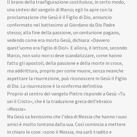
Il brano della trasfigurazione costituisce, in certo modo,
una sintesi del vangelo di Marco; egli lo apre con la
proclamazione che Gesù è il Figlio di Dio, annuncio
confermato nel battesimo al Giordano da Dio Padre
stesso; alla fine della passione, un centurione pagano,
vedendo come era morto Gesù, dichiara: «Davvero
quest’uomo era Figlio di Dio!». E allora, il lettore, secondo
Marco, non solo non si deve scandalizzare, come hanno
fatto gli apostoli, della passione e della morte in croce,
ma addirittura, proprio per come muore, senza neanche
aspettare la risurrezione, può riconoscere in Gesù il Figlio
di Dio. La risurrezione è la conferma definitiva.
Proprio al centro del vangelo Pietro risponde a Gesù: «Tu
sei il Cristo», che è la traduzione greca dell’ebraico
«Messia».
Ma Gesù sa benissimo che l’idea di Messia che hanno i suoi
amici è molto lontana dalla sua. Così comincia a mettere
in chiaro le cose: «sono il Messia, ma sarò tradito e