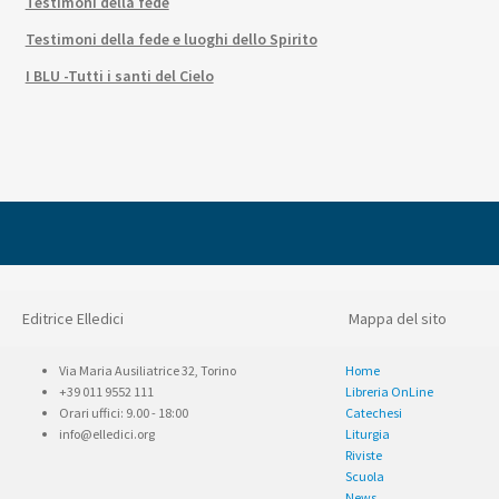
Testimoni della fede
Testimoni della fede e luoghi dello Spirito
I BLU -Tutti i santi del Cielo
Editrice Elledici
Mappa del sito
Via Maria Ausiliatrice 32, Torino
Home
+39 011 9552 111
Libreria OnLine
Orari uffici: 9.00 - 18:00
Catechesi
info@elledici.org
Liturgia
Riviste
Scuola
News