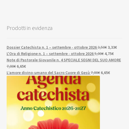
Prodotti in evidenza
Il
Il
Dossier Catechista n. 1 – settembre - ottobre 2026
3,50
€
3,33
€
Il
prezzo
Il
prezzo
L'Ora di Religione n. 1 – settembre - ottobre 2026
5,00
€
4,75
€
prezzo
originale
prezzo
attuale
Note di Pastorale Giovanile n. 4 SPECIALE SEGNI DEL SUO AMORE
Il
Il
originale
era:
attuale
è:
7,00
€
6,65
€
prezzo
prezzo
Il
era:
3,50€.
Il
è:
3,33€.
L’amore divino-umano del Sacro Cuore di Gesù
7,00
€
6,65
€
originale
attuale
prezzo
5,00€.
prezzo
4,75€.
era:
è:
originale
attuale
7,00€.
6,65€.
era:
è:
7,00€.
6,65€.