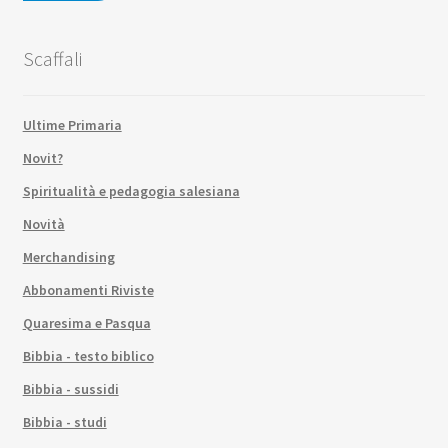
Scaffali
Ultime Primaria
Novit?
Spiritualità e pedagogia salesiana
Novità
Merchandising
Abbonamenti Riviste
Quaresima e Pasqua
Bibbia - testo biblico
Bibbia - sussidi
Bibbia - studi