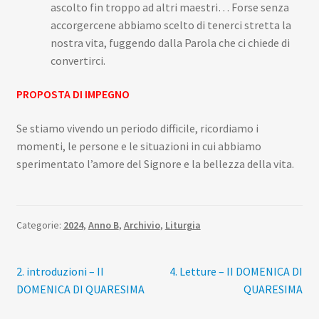
ascolto fin troppo ad altri maestri… Forse senza
accorgercene abbiamo scelto di tenerci stretta la
nostra vita, fuggendo dalla Parola che ci chiede di
convertirci.
PROPOSTA DI IMPEGNO
Se stiamo vivendo un periodo difficile, ricordiamo i
momenti, le persone e le situazioni in cui abbiamo
sperimentato l’amore del Signore e la bellezza della vita.
Categorie:
2024
,
Anno B
,
Archivio
,
Liturgia
Navigazione
Articolo
Articolo
2. introduzioni – II
4. Letture – II DOMENICA DI
precedente:
successivo:
DOMENICA DI QUARESIMA
QUARESIMA
articoli