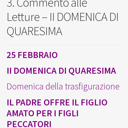
3. Commento alle
Scuola
Letture – II DOMENICA DI
Contatti
QUARESIMA
Don Bosco
25 FEBBRAIO
II DOMENICA DI QUARESIMA
Domenica della trasfigurazione
IL PADRE OFFRE IL FIGLIO
AMATO PER I FIGLI
PECCATORI