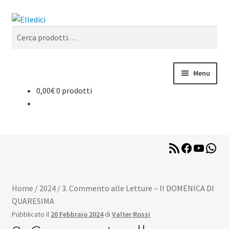
Vai
Vai
Cerca
alla
al
Cerca:
navigazione
contenuto
Menu
0,00
€
0 prodotti
Libreria Online
Catechesi
RSS
Facebook
YouTub
Wha
Liturgia
Feed
Sussidi
Home
/
2024
/
3. Commento alle Letture – II DOMENICA DI
QUARESIMA
Riviste
Pubblicato il
20 Febbraio 2024
di
Valter Rossi