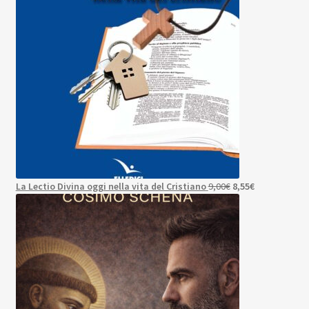
Il
Il
La Lectio Divina oggi nella vita del Cristiano
9,00
€
8,55
€
prezzo
prezzo
originale
attuale
era:
è:
9,00€.
8,55€.