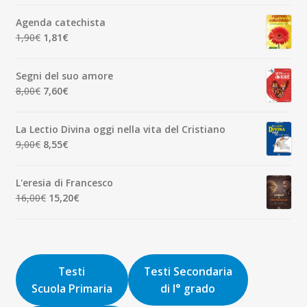
originale
attuale
Agenda catechista
era:
è:
Il
Il
1,90
€
1,81
€
7,00€.
6,65€.
prezzo
prezzo
originale
attuale
Segni del suo amore
era:
è:
Il
Il
8,00
€
7,60
€
1,90€.
1,81€.
prezzo
prezzo
originale
attuale
La Lectio Divina oggi nella vita del Cristiano
era:
è:
Il
Il
9,00
€
8,55
€
8,00€.
7,60€.
prezzo
prezzo
originale
attuale
L'eresia di Francesco
era:
è:
Il
Il
16,00
€
15,20
€
9,00€.
8,55€.
prezzo
prezzo
originale
attuale
era:
è:
16,00€.
15,20€.
Testi
Testi Secondaria
Scuola Primaria
di I° grado