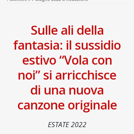
child
Espandi
Contatti
il
menu
Espandi
Don Bosco
Sulle ali della
child
il
menu
fantasia: il sussidio
child
estivo “Vola con
noi” si arricchisce
di una nuova
canzone originale
ESTATE 2022