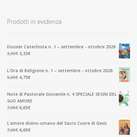
Prodotti in evidenza
Dossier Catechista n. 1 – settembre - ottobre 2026
Il
Il
3,50
€
3,33
€
prezzo
prezzo
originale
attuale
L'Ora di Religione n. 1 – settembre - ottobre 2026
era:
è:
Il
Il
5,00
€
4,75
€
3,50€.
3,33€.
prezzo
prezzo
originale
attuale
Note di Pastorale Giovanile n. 4 SPECIALE SEGNI DEL
era:
è:
SUO AMORE
5,00€.
4,75€.
Il
Il
7,00
€
6,65
€
prezzo
prezzo
originale
attuale
L’amore divino-umano del Sacro Cuore di Gesù
era:
è:
Il
Il
7,00
€
6,65
€
7,00€.
6,65€.
prezzo
prezzo