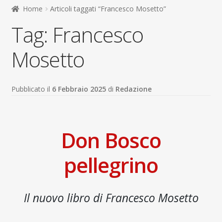
child
Home
Articoli taggati “Francesco Mosetto”
Espandi
Contatti
Tag:
Francesco
il
menu
Espandi
Don Bosco
child
il
Mosetto
menu
child
Pubblicato il
6 Febbraio 2025
di
Redazione
Don Bosco
pellegrino
Il nuovo libro di Francesco Mosetto