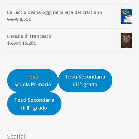
prezzo
prezzo
originale
attuale
La Lectio Divina oggi nella vita del Cristiano
era:
è:
Il
Il
9,00
€
8,55
€
8,00€.
7,60€.
prezzo
prezzo
originale
attuale
L'eresia di Francesco
era:
è:
Il
Il
16,00
€
15,20
€
9,00€.
8,55€.
prezzo
prezzo
originale
attuale
era:
è:
16,00€.
15,20€.
Testi
Testi Secondaria
Scuola Primaria
di I° grado
Testi Secondaria
di II° grado
Scaffali