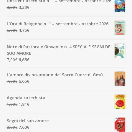
Dossier Catechista n. 1 – settembre - ottobre 2026
Il
Il
3,50
€
3,33
€
prezzo
prezzo
originale
attuale
L'Ora di Religione n. 1 – settembre - ottobre 2026
era:
è:
Il
Il
5,00
€
4,75
€
3,50€.
3,33€.
prezzo
prezzo
originale
attuale
Note di Pastorale Giovanile n. 4 SPECIALE SEGNI DEL
era:
è:
SUO AMORE
5,00€.
4,75€.
Il
Il
7,00
€
6,65
€
prezzo
prezzo
originale
attuale
L’amore divino-umano del Sacro Cuore di Gesù
era:
è:
Il
Il
7,00
€
6,65
€
7,00€.
6,65€.
prezzo
prezzo
originale
attuale
Agenda catechista
era:
è:
Il
Il
1,90
€
1,81
€
7,00€.
6,65€.
prezzo
prezzo
originale
attuale
Segni del suo amore
era:
è:
Il
Il
8,00
€
7,60
€
1,90€.
1,81€.