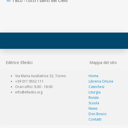
I BLU -Tutti i santi del Cielo
Editrice Elledici
Mappa del sito
Via Maria Ausiliatrice 32, Torino
Home
+39 011 9552 111
Libreria OnLine
Orari uffici: 9.00 - 18:00
Catechesi
info@elledici.org
Liturgia
Riviste
Scuola
News
Don Bosco
Contatti