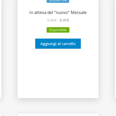
Sconto -5%
In attesa del “nuovo” Messale
Il
Il
9,90
€
9,41
€
prezzo
prezzo
Disponibile
originale
attuale
era:
è:
9,90€.
9,41€.
Aggiungi al carrello