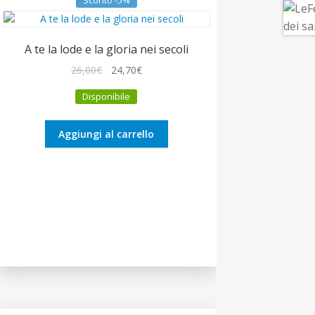
Sconto -5%
A te la lode e la gloria nei secoli
Il
Il
26,00
€
24,70
€
prezzo
prezzo
Disponibile
originale
attuale
era:
è:
26,00€.
24,70€.
Aggiungi al carrello