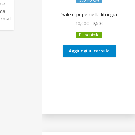
Sconto -5%
Sale e pepe nella liturgia
Il
Il
10,00
€
9,50
€
prezzo
prezzo
Disponibile
originale
attuale
era:
è:
10,00€.
9,50€.
Aggiungi al carrello