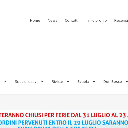
Home
News
Contatti
Il mio profilo
Recensi
a
Sussidi estivi
Riviste
Scuola
Don Bosco