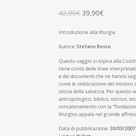
Il
Il
42,00
€
39,90
€
prezzo
prezzo
Introduzione alla liturgia
originale
attuale
era:
è:
Autore:
Stefano Rosso
42,00€.
39,90€.
Questo saggio si isipira alla Costit
tiene conto delle linee interpreta
e dei documenti che ne hanno segn
come le celebrazione del mistero d
storia della salvezza. Per questo v
antropologico, biblico, storico, t
concatenamento con la “fondazione
liturgico appaia nel grande affresc
Data di pubblicazione:
30/03/2007