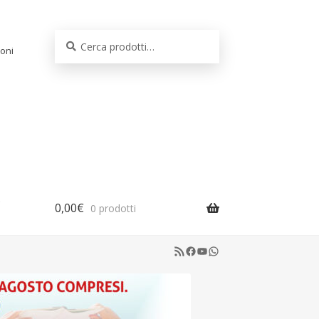
Cerca:
Cerca
oni
0,00
€
0 prodotti
RSS Feed
Facebook
YouTube
WhatsApp