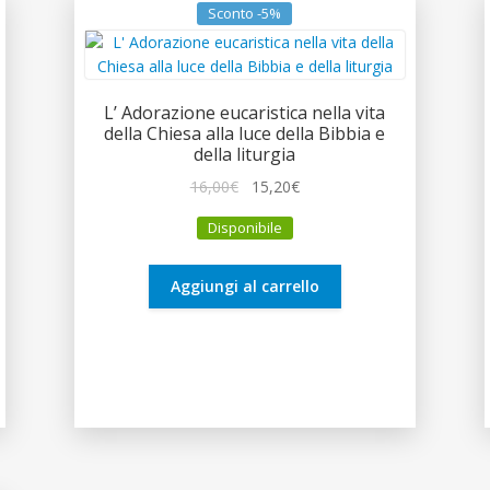
Sconto -5%
L’ Adorazione eucaristica nella vita
della Chiesa alla luce della Bibbia e
della liturgia
Il
Il
16,00
€
15,20
€
prezzo
prezzo
Disponibile
originale
attuale
era:
è:
16,00€.
15,20€.
Aggiungi al carrello