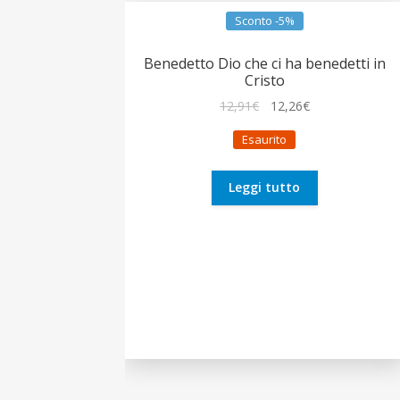
Sconto -5%
Benedetto Dio che ci ha benedetti in
Cristo
Il
Il
12,91
€
12,26
€
prezzo
prezzo
Esaurito
originale
attuale
era:
è:
12,91€.
12,26€.
Leggi tutto