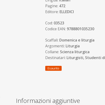
Lingua:
Italian
Pagine:
472
Editore:
ELLEDICI
Cod:
03523
Codice EAN:
9788801035230
Scaffali:
Domenica e liturgia
Argomenti:
Liturgia
Collane:
Scienza liturgica
Destinatari:
Liturgisti, Studenti d
Esaurito
Informazioni aggiuntive