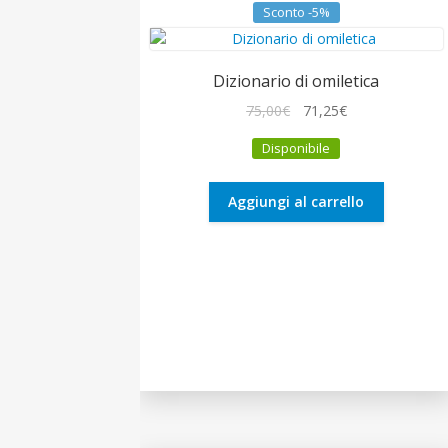
Sconto -5%
Dizionario di omiletica
Il
Il
75,00
€
71,25
€
prezzo
prezzo
Disponibile
originale
attuale
era:
è:
75,00€.
71,25€.
Aggiungi al carrello