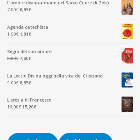
originale
attuale
L’amore divino-umano del Sacro Cuore di Gesù
era:
è:
Il
Il
7,00
€
6,65
€
7,00€.
6,65€.
prezzo
prezzo
originale
attuale
Agenda catechista
era:
è:
Il
Il
1,90
€
1,81
€
7,00€.
6,65€.
prezzo
prezzo
originale
attuale
Segni del suo amore
era:
è:
Il
Il
8,00
€
7,60
€
1,90€.
1,81€.
prezzo
prezzo
originale
attuale
La Lectio Divina oggi nella vita del Cristiano
era:
è:
Il
Il
9,00
€
8,55
€
8,00€.
7,60€.
prezzo
prezzo
originale
attuale
L'eresia di Francesco
era:
è:
Il
Il
16,00
€
15,20
€
9,00€.
8,55€.
prezzo
prezzo
originale
attuale
era:
è:
16,00€.
15,20€.