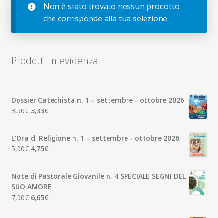
child
Non è stato trovato nessun prodotto
Espandi
Contatti
che corrisponde alla tua selezione.
il
menu
Espandi
Don Bosco
child
il
menu
Prodotti in evidenza
child
Dossier Catechista n. 1 – settembre - ottobre 2026
Il
Il
3,50
€
3,33
€
prezzo
prezzo
originale
attuale
L'Ora di Religione n. 1 – settembre - ottobre 2026
era:
è:
Il
Il
5,00
€
4,75
€
3,50€.
3,33€.
prezzo
prezzo
originale
attuale
Note di Pastorale Giovanile n. 4 SPECIALE SEGNI DEL
era:
è:
SUO AMORE
5,00€.
4,75€.
Il
Il
7,00
€
6,65
€
prezzo
prezzo