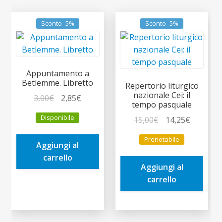
Sconto -5%
Sconto -5%
Appuntamento a
Betlemme. Libretto
Repertorio liturgico
nazionale Cei: il
Il
Il
3,00
€
2,85
€
tempo pasquale
prezzo
prezzo
Disponibile
Il
Il
15,00
€
14,25
€
originale
attuale
prezzo
prezzo
era:
è:
Prenotabile
originale
attuale
Aggiungi al
3,00€.
2,85€.
era:
è:
carrello
Aggiungi al
15,00€.
14,25€.
carrello