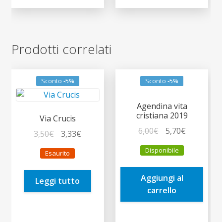
Prodotti correlati
Sconto -5%
Sconto -5%
Agendina vita
cristiana 2019
Via Crucis
Il
Il
6,00
€
5,70
€
Il
Il
3,50
€
3,33
€
prezzo
prezzo
prezzo
prezzo
Disponibile
Esaurito
originale
attuale
originale
attuale
era:
è:
era:
è:
Aggiungi al
6,00€.
5,70€.
Leggi tutto
3,50€.
3,33€.
carrello