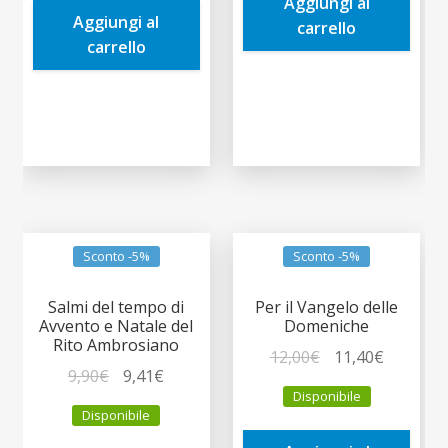
era:
è:
Aggiungi al
9,90€.
9,41€.
Aggiungi al
19,00€.
18,05€.
carrello
carrello
Sconto -5%
Sconto -5%
Salmi del tempo di
Per il Vangelo delle
Avvento e Natale del
Domeniche
Rito Ambrosiano
Il
Il
12,00
€
11,40
€
Il
Il
9,90
€
9,41
€
prezzo
prezzo
Disponibile
prezzo
prezzo
originale
attuale
Disponibile
originale
attuale
era:
è: