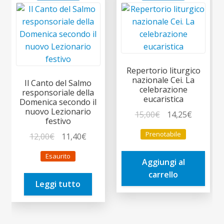
Repertorio liturgico
nazionale Cei. La
Il Canto del Salmo
celebrazione
responsoriale della
eucaristica
Domenica secondo il
nuovo Lezionario
Il
Il
15,00
€
14,25
€
festivo
prezzo
prezzo
Prenotabile
Il
Il
12,00
€
11,40
€
originale
attuale
prezzo
prezzo
era:
è:
Esaurito
originale
attuale
Aggiungi al
15,00€.
14,25€.
era:
è:
carrello
Leggi tutto
12,00€.
11,40€.