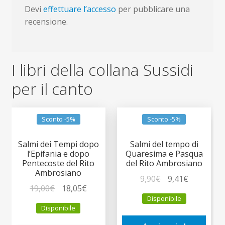
Devi
effettuare l’accesso
per pubblicare una
recensione.
I libri della collana Sussidi
per il canto
Sconto -5%
Sconto -5%
Salmi dei Tempi dopo
Salmi del tempo di
l’Epifania e dopo
Quaresima e Pasqua
Pentecoste del Rito
del Rito Ambrosiano
Ambrosiano
Il
Il
9,90
€
9,41
€
Il
Il
19,00
€
18,05
€
prezzo
prezzo
Disponibile
prezzo
prezzo
originale
attuale
Disponibile
originale
attuale
era:
è: