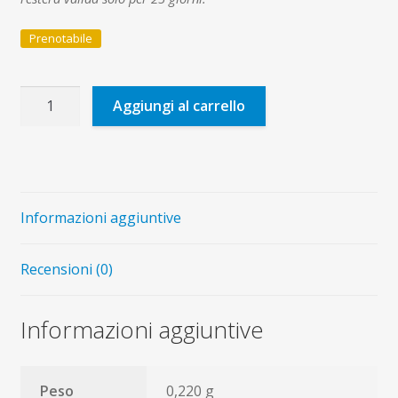
Prenotabile
Repertorio
Aggiungi al carrello
liturgico
nazionale
Cei:
il
culto
Informazioni aggiuntive
eucaristico
quantità
Recensioni (0)
Informazioni aggiuntive
Peso
0,220 g