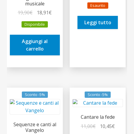
prezzo
prezzo
musicale
Esaurito
originale
attuale
Il
Il
19,90
€
18,91
€
era:
è:
prezzo
prezzo
Leggi tutto
12,90€.
12,26€.
Disponibile
originale
attuale
era:
è:
Aggiungi al
19,90€.
18,91€.
carrello
Sconto -5%
Sconto -5%
Cantare la fede
Sequenze e canti al
Il
Il
11,00
€
10,45
€
Vangelo
prezzo
prezzo