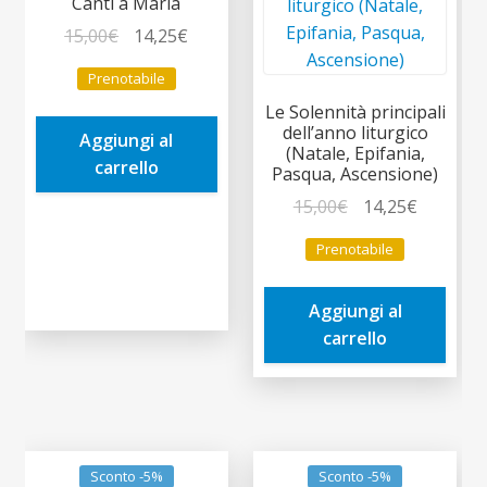
Canti a Maria
Il
Il
15,00
€
14,25
€
prezzo
prezzo
Prenotabile
originale
attuale
Le Solennità principali
era:
è:
dell’anno liturgico
Aggiungi al
15,00€.
14,25€.
(Natale, Epifania,
carrello
Pasqua, Ascensione)
Il
Il
15,00
€
14,25
€
prezzo
prezzo
Prenotabile
originale
attuale
era:
è:
Aggiungi al
15,00€.
14,25€.
carrello
Sconto -5%
Sconto -5%