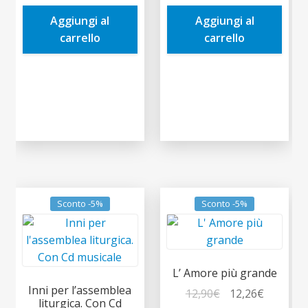
era:
è:
era:
è:
Aggiungi al
Aggiungi al
12,00€.
11,40€.
12,00€.
11,40€.
carrello
carrello
Sconto -5%
Sconto -5%
L’ Amore più grande
Inni per l’assemblea
Il
Il
12,90
€
12,26
€
liturgica. Con Cd