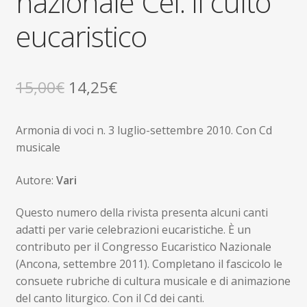
nazionale Cei: il culto
eucaristico
Il
Il
15,00
€
14,25
€
prezzo
prezzo
Armonia di voci n. 3 luglio-settembre 2010. Con Cd
originale
attuale
musicale
era:
è:
Autore:
Vari
15,00€.
14,25€.
Questo numero della rivista presenta alcuni canti
adatti per varie celebrazioni eucaristiche. È un
contributo per il Congresso Eucaristico Nazionale
(Ancona, settembre 2011). Completano il fascicolo le
consuete rubriche di cultura musicale e di animazione
del canto liturgico. Con il Cd dei canti.