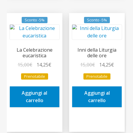
Sconto -5%
Sconto -5%
La Celebrazione
Inni della Liturgia
eucaristica
delle ore
Il
Il
Il
Il
15,00
€
14,25
€
15,00
€
14,25
€
prezzo
prezzo
prezzo
prezzo
Prenotabile
Prenotabile
originale
attuale
originale
attuale
era:
è:
era:
è:
Aggiungi al
Aggiungi al
15,00€.
14,25€.
15,00€.
14,25€.
carrello
carrello