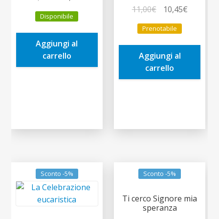
prezzo
prezzo
Il
Il
11,00
€
10,45
€
Disponibile
originale
attuale
prezzo
prezzo
Prenotabile
era:
è:
originale
attuale
Aggiungi al
11,00€.
10,45€.
era:
è:
carrello
Aggiungi al
11,00€.
10,45€.
carrello
Sconto -5%
Sconto -5%
Ti cerco Signore mia
speranza