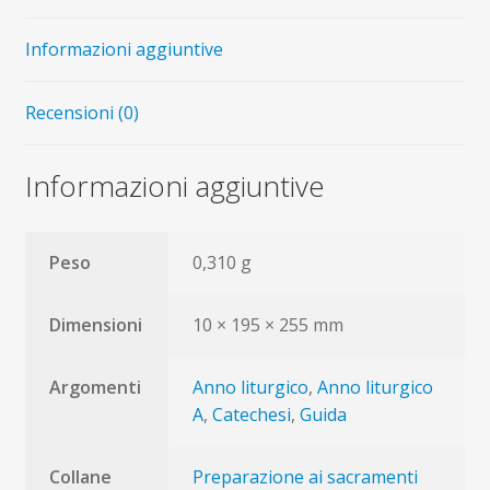
di
gioia
Informazioni aggiuntive
a
2
Recensioni (0)
mani
quantità
Informazioni aggiuntive
Peso
0,310 g
Dimensioni
10 × 195 × 255 mm
Argomenti
Anno liturgico
,
Anno liturgico
A
,
Catechesi
,
Guida
Collane
Preparazione ai sacramenti