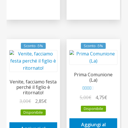
Sconto -5%
Sconto -5%
Prima Comunione
(La)
Venite, facciamo festa
perché il figlio è
ritornato!
Valut
Il
Il
5,00
€
4,75
€
Il
Il
3,00
€
2,85
€
ato
prezzo
prezzo
2.00
prezzo
prezzo
Disponibile
originale
attuale
Disponibile
su 5
originale
attuale
era:
è:
era:
è:
Aggiungi al
5,00€.
4,75€.