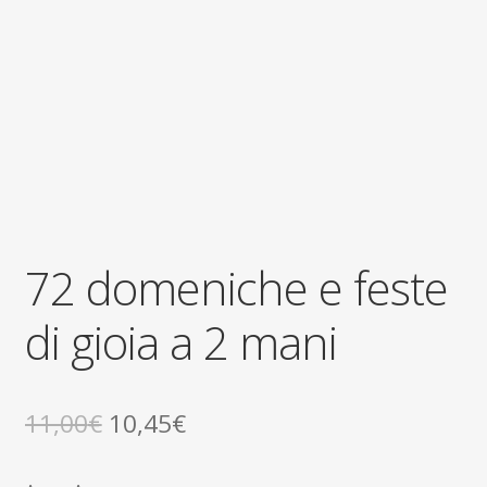
72 domeniche e feste
di gioia a 2 mani
Il
Il
11,00
€
10,45
€
prezzo
prezzo