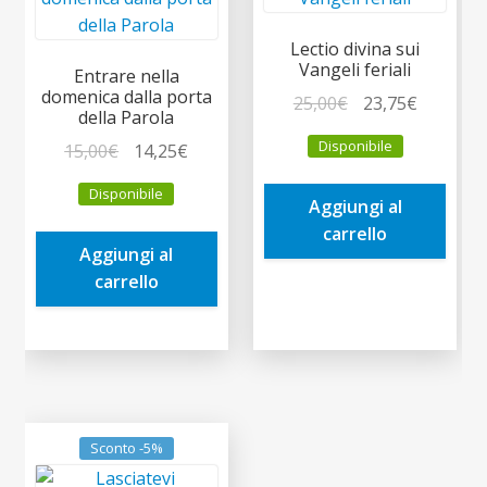
Lectio divina sui
Vangeli feriali
Entrare nella
domenica dalla porta
Il
Il
25,00
€
23,75
€
della Parola
prezzo
prezzo
Disponibile
Il
Il
15,00
€
14,25
€
originale
attuale
prezzo
prezzo
era:
è:
Disponibile
originale
attuale
Aggiungi al
25,00€.
23,75€.
era:
è:
carrello
Aggiungi al
15,00€.
14,25€.
carrello
Sconto -5%