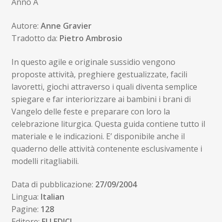
Anno A
originale
attuale
era:
è:
Autore:
Anne Gravier
Tradotto da:
Pietro Ambrosio
11,00€.
10,45€.
In questo agile e originale sussidio vengono
proposte attività, preghiere gestualizzate, facili
lavoretti, giochi attraverso i quali diventa semplice
spiegare e far interiorizzare ai bambini i brani di
Vangelo delle feste e preparare con loro la
celebrazione liturgica. Questa guida contiene tutto il
materiale e le indicazioni. E’ disponibile anche il
quaderno delle attività contenente esclusivamente i
modelli ritagliabili.
Data di pubblicazione:
27/09/2004
Lingua:
Italian
Pagine:
128
Editore:
ELLEDICI