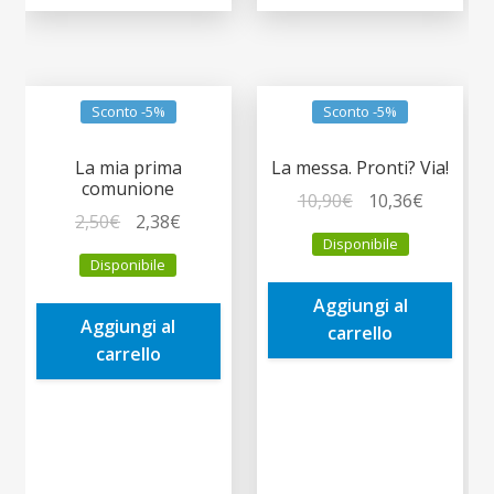
Sconto -5%
Sconto -5%
La mia prima
La messa. Pronti? Via!
comunione
Il
Il
10,90
€
10,36
€
Il
Il
2,50
€
2,38
€
prezzo
prezzo
Disponibile
prezzo
prezzo
originale
attuale
Disponibile
originale
attuale
era:
è:
era:
è:
Aggiungi al
10,90€.
10,36€.
Aggiungi al
2,50€.
2,38€.
carrello
carrello