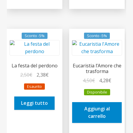
Sconto -5%
Sconto -5%
La festa del perdono
Eucaristia l’Amore che
trasforma
Il
Il
2,50
€
2,38
€
Il
Il
4,50
€
4,28
€
prezzo
prezzo
Esaurito
prezzo
prezzo
originale
attuale
Disponibile
originale
attuale
era:
è:
era:
è:
Leggi tutto
2,50€.
2,38€.
Aggiungi al
4,50€.
4,28€.
carrello