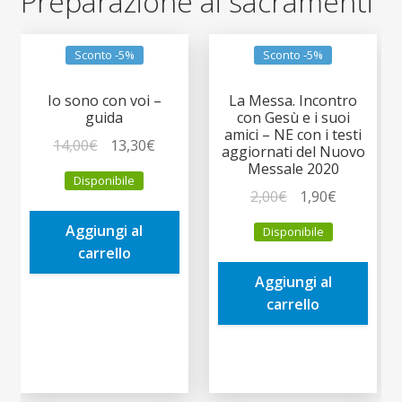
Preparazione ai sacramenti
Sconto -5%
Sconto -5%
Io sono con voi –
La Messa. Incontro
guida
con Gesù e i suoi
amici – NE con i testi
Il
Il
14,00
€
13,30
€
aggiornati del Nuovo
prezzo
prezzo
Messale 2020
Disponibile
originale
attuale
Il
Il
2,00
€
1,90
€
era:
è:
prezzo
prezzo
Aggiungi al
Disponibile
14,00€.
13,30€.
originale
attuale
carrello
era:
è:
Aggiungi al
2,00€.
1,90€.
carrello