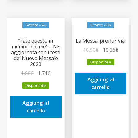
Sconto -5%
Sconto -5%
“Fate questo in
La Messa: pronti? Via!
memoria di me” – NE
Il
Il
10,90
€
10,36
€
aggiornata con i testi
prezzo
prezzo
del Nuovo Messale
Disponibile
2020
originale
attuale
era:
è:
Il
Il
1,80
€
1,71
€
Aggiungi al
10,90€.
10,36€.
prezzo
prezzo
Disponibile
carrello
originale
attuale
era:
è:
Aggiungi al
1,80€.
1,71€.
carrello