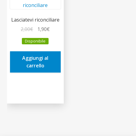
Lasciatevi riconciliare
Il
Il
2,00
€
1,90
€
prezzo
prezzo
Disponibile
originale
attuale
era:
è:
Aggiungi al
2,00€.
1,90€.
carrello