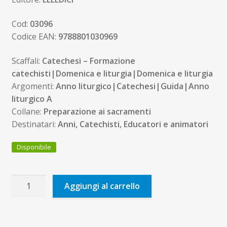
Cod:
03096
Codice EAN:
9788801030969
Scaffali:
Catechesi – Formazione
catechisti|Domenica e liturgia|Domenica e liturgia
Argomenti:
Anno liturgico|Catechesi|Guida|Anno
liturgico A
Collane:
Preparazione ai sacramenti
Destinatari:
Anni, Catechisti, Educatori e animatori
Disponibile
72
Aggiungi al carrello
domeniche
e
feste