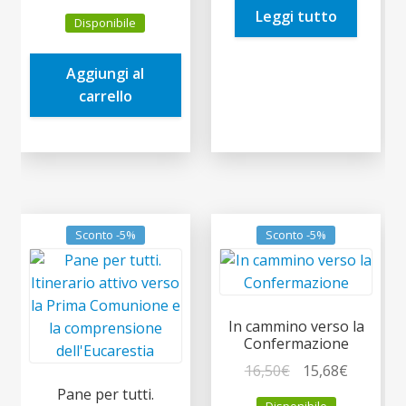
prezzo
prezzo
Leggi tutto
9,00€.
8,55€.
Disponibile
originale
attuale
era:
è:
Aggiungi al
4,90€.
4,66€.
carrello
Sconto -5%
Sconto -5%
In cammino verso la
Confermazione
Il
Il
16,50
€
15,68
€
prezzo
prezzo
Pane per tutti.