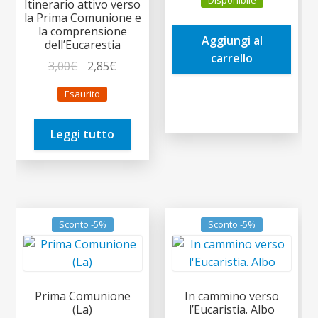
Disponibile
Itinerario attivo verso
originale
attuale
la Prima Comunione e
era:
è:
la comprensione
Aggiungi al
16,50€.
15,68€.
dell’Eucarestia
carrello
Il
Il
3,00
€
2,85
€
prezzo
prezzo
Esaurito
originale
attuale
era:
è:
Leggi tutto
3,00€.
2,85€.
Sconto -5%
Sconto -5%
Prima Comunione
In cammino verso
(La)
l’Eucaristia. Albo