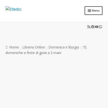
Vai
Vai
Menu
alla
al
Libreria Online
navigazione
contenuto
RSS Feed
Faceboo
YouTu
What
Catechesi
Liturgia
Home
Libreria Online
Domenica e liturgia
72
Sussidi
domeniche e feste di gioia a 2 mani
Riviste
Scuola
Contatti
Don Bosco