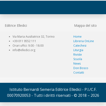
Editrice Elledici
Mappa del sito
Via Maria Ausiliatrice 32, Torino
Home
+39 011 9552 111
Libreria OnLine
Orari uffici: 9.00 - 18:00
Catechesi
info@elledici.org
Liturgia
Riviste
Scuola
News
Don Bosco
Contatti
Istituto Bernardi Semeria Editrice Elledici - P.I./C.F.
00070920053 - Tutti i diritti riservati - © 2018 – 2026