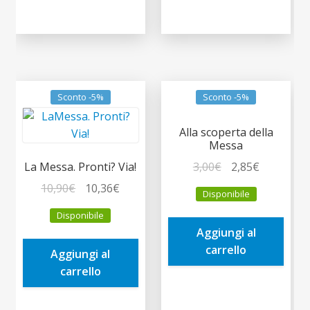
Sconto -5%
Sconto -5%
Alla scoperta della
Messa
Il
Il
3,00
€
2,85
€
La Messa. Pronti? Via!
prezzo
prezzo
Il
Il
10,90
€
10,36
€
Disponibile
originale
attuale
prezzo
prezzo
Disponibile
era:
è:
originale
attuale
Aggiungi al
3,00€.
2,85€.
era:
è:
carrello
Aggiungi al
10,90€.
10,36€.
carrello