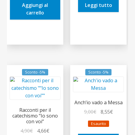
Aggiungi al
Leggi tutto
5,50€.
5,23€.
2,50€.
2,38€.
carrello
Sconto -5%
Sconto -5%
Anch’io vado a Messa
Racconti per il
Il
Il
9,00
€
8,55
€
catechismo “Io sono
prezzo
prezzo
con voi”
Esaurito
originale
attuale
Il
Il
4,90
€
4,66
€
era:
è: