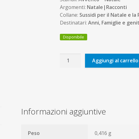
Argomenti:
Natale|Racconti
Collane:
Sussidi per il Natale e la
Destinatari:
Anni, Famiglie e geni
Disponibile
Un
Aggiungi al carrello
piccolo
cammello
per
Gesù
quantità
Informazioni aggiuntive
Peso
0,416 g