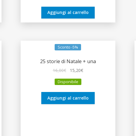
era:
è:
14,00€.
13,30€.
Aggiungi al carrello
Sconto -5%
25 storie di Natale + una
Il
Il
16,00
€
15,20
€
prezzo
prezzo
Disponibile
originale
attuale
era:
è:
16,00€.
15,20€.
Aggiungi al carrello