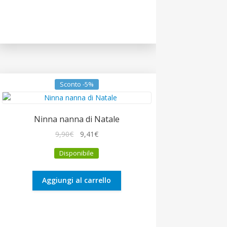
Sconto -5%
Ninna nanna di Natale
Il
Il
9,90
€
9,41
€
prezzo
prezzo
Disponibile
originale
attuale
era:
è:
9,90€.
9,41€.
Aggiungi al carrello