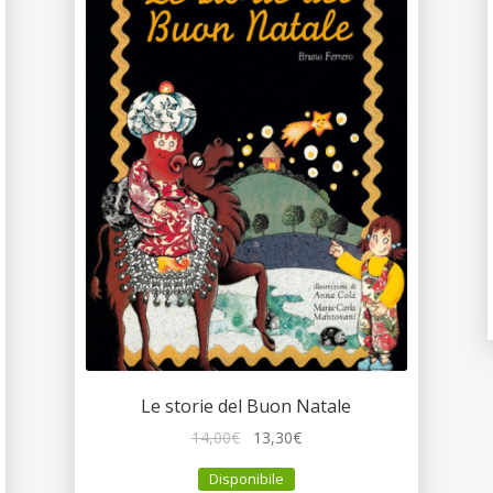
Le storie del Buon Natale
Il
Il
14,00
€
13,30
€
prezzo
prezzo
Disponibile
originale
attuale