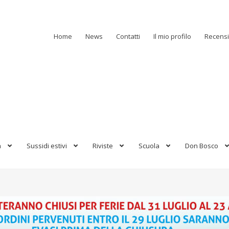
Home
News
Contatti
Il mio profilo
Recensi
a
Sussidi estivi
Riviste
Scuola
Don Bosco