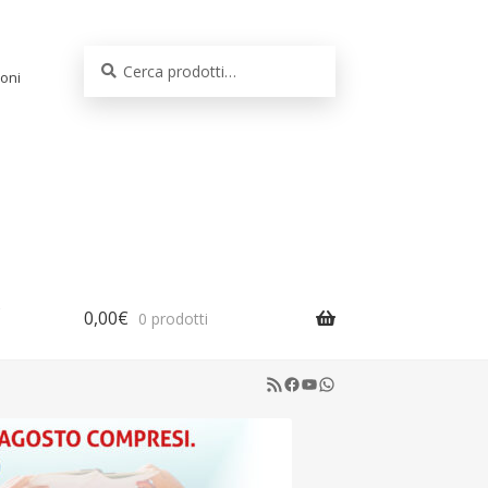
Cerca:
Cerca
oni
0,00
€
0 prodotti
RSS Feed
Facebook
YouTube
WhatsApp