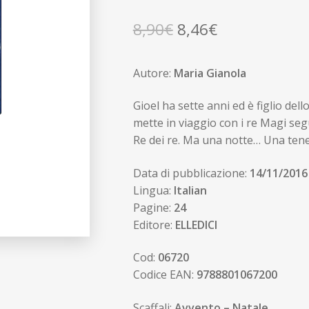
🔍
Il
Il
8,90
€
8,46
€
prezzo
prezzo
Autore:
Maria Gianola
originale
attuale
era:
è:
Gioel ha sette anni ed è figlio dello 
mette in viaggio con i re Magi seg
8,90€.
8,46€.
Re dei re. Ma una notte… Una tener
Data di pubblicazione:
14/11/2016
Lingua:
Italian
Pagine:
24
Editore:
ELLEDICI
Cod:
06720
Codice EAN:
9788801067200
Scaffali:
Avvento – Natale