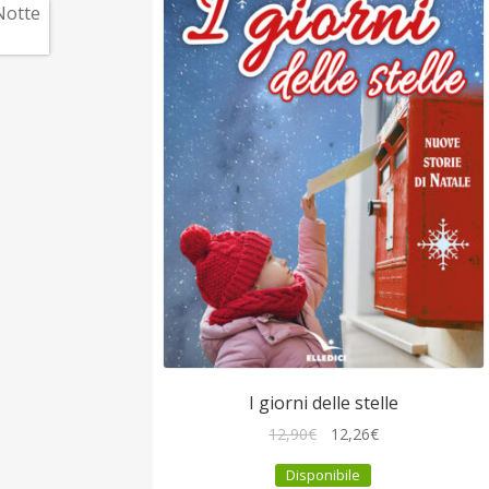
I giorni delle stelle
Il
Il
12,90
€
12,26
€
prezzo
prezzo
Disponibile
originale
attuale