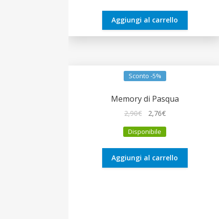
era:
è:
12,90€.
12,26€.
Aggiungi al carrello
Sconto -5%
Memory di Pasqua
Il
Il
2,90
€
2,76
€
prezzo
prezzo
Disponibile
originale
attuale
era:
è:
2,90€.
2,76€.
Aggiungi al carrello