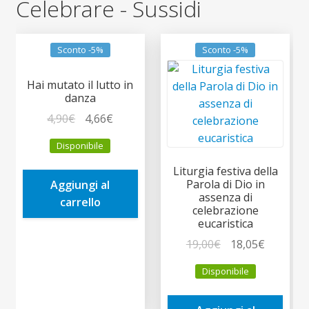
Celebrare - Sussidi
Sconto -5%
Sconto -5%
Hai mutato il lutto in
danza
Il
Il
4,90
€
4,66
€
prezzo
prezzo
Disponibile
originale
attuale
era:
è:
Liturgia festiva della
Parola di Dio in
Aggiungi al
4,90€.
4,66€.
assenza di
carrello
celebrazione
eucaristica
Il
Il
19,00
€
18,05
€
prezzo
prezzo
Disponibile
originale
attuale
era:
è: