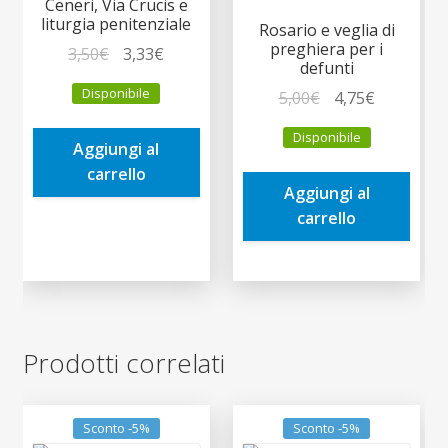
Ceneri, Via Crucis e
liturgia penitenziale
Rosario e veglia di
preghiera per i
Il
Il
3,50
€
3,33
€
defunti
prezzo
prezzo
Disponibile
Il
Il
5,00
€
4,75
€
originale
attuale
prezzo
prezzo
era:
è:
Disponibile
originale
attuale
Aggiungi al
3,50€.
3,33€.
era:
è:
carrello
Aggiungi al
5,00€.
4,75€.
carrello
Prodotti correlati
Sconto -5%
Sconto -5%