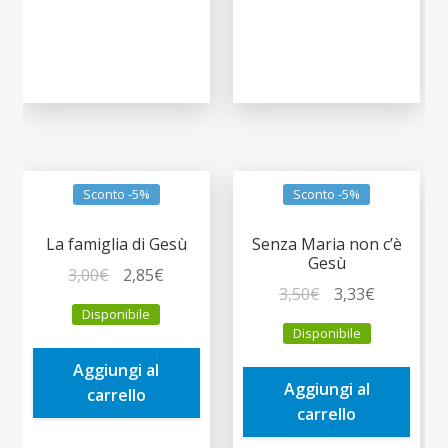
Sconto -5%
Sconto -5%
La famiglia di Gesù
Senza Maria non c’è
Gesù
Il
Il
3,00
€
2,85
€
Il
Il
3,50
€
3,33
€
prezzo
prezzo
Disponibile
prezzo
prezzo
originale
attuale
Disponibile
originale
attuale
era:
è:
era:
è:
Aggiungi al
3,00€.
2,85€.
Aggiungi al
3,50€.
3,33€.
carrello
carrello