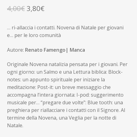
Il
Il
4,00
€
3,80
€
prezzo
prezzo
… ri-allaccia i contatti. Novena di Natale per giovani
originale
attuale
e… per le loro comunità
era:
è:
Autore:
Renato Famengo| Manca
4,00€.
3,80€.
Originale Novena natalizia pensata per i giovani. Per
ogni giorno: un Salmo e una Lettura biblica: Block-
notes: un appunto spirituale per iniziare la
meditazione: Post-it: un breve messaggio che
accompagna l’intera giornata: I-pod: suggerimento
musicale per… “pregare due volte”: Blue tooth: una
preghiera per riallacciare i contatti con il Signore. Al
termine della Novena, una Veglia per la notte di
Natale.