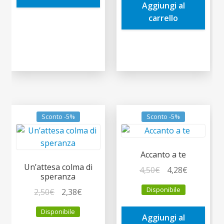
Aggiungi al
2,50€.
2,38€.
carrello
Sconto -5%
Sconto -5%
Accanto a te
Un’attesa colma di
Il
Il
4,50
€
4,28
€
speranza
prezzo
prezzo
Disponibile
Il
Il
2,50
€
2,38
€
originale
attuale
prezzo
prezzo
era:
è:
Disponibile
originale
attuale
Aggiungi al
4,50€.
4,28€.