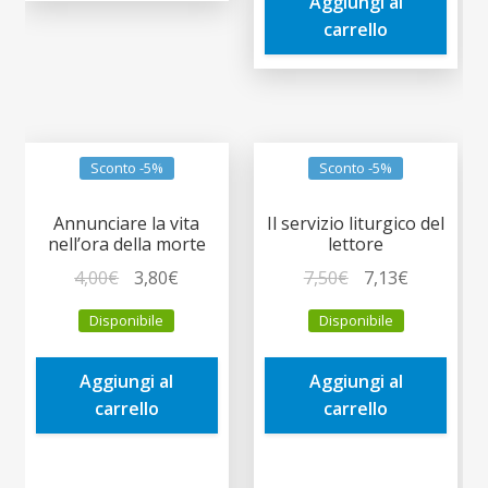
Aggiungi al
19,00€.
18,05€.
carrello
Sconto -5%
Sconto -5%
Annunciare la vita
Il servizio liturgico del
nell’ora della morte
lettore
Il
Il
Il
Il
4,00
€
3,80
€
7,50
€
7,13
€
prezzo
prezzo
prezzo
prezzo
Disponibile
Disponibile
originale
attuale
originale
attuale
era:
è:
era:
è:
Aggiungi al
Aggiungi al
4,00€.
3,80€.
7,50€.
7,13€.
carrello
carrello