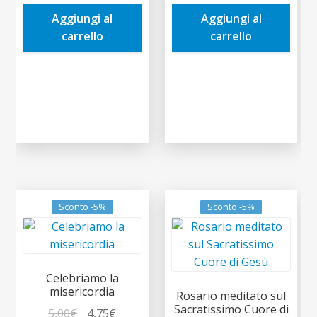
era:
è:
era:
è:
Aggiungi al
Aggiungi al
3,50€.
3,33€.
2,50€.
2,38€.
carrello
carrello
Sconto -5%
Sconto -5%
Celebriamo la
misericordia
Rosario meditato sul
Sacratissimo Cuore di
Il
Il
5,00
€
4,75
€