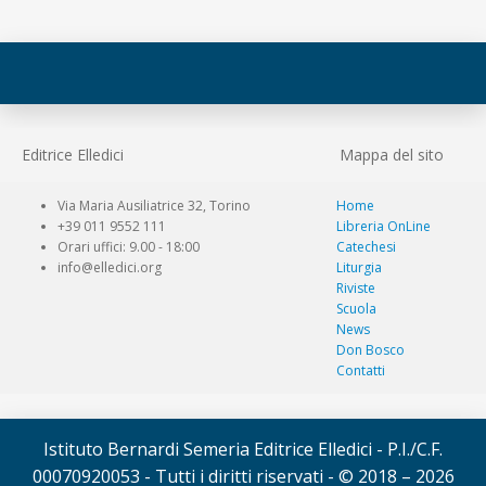
Editrice Elledici
Mappa del sito
Via Maria Ausiliatrice 32, Torino
Home
+39 011 9552 111
Libreria OnLine
Orari uffici: 9.00 - 18:00
Catechesi
info@elledici.org
Liturgia
Riviste
Scuola
News
Don Bosco
Contatti
Istituto Bernardi Semeria Editrice Elledici - P.I./C.F.
00070920053 - Tutti i diritti riservati - © 2018 – 2026