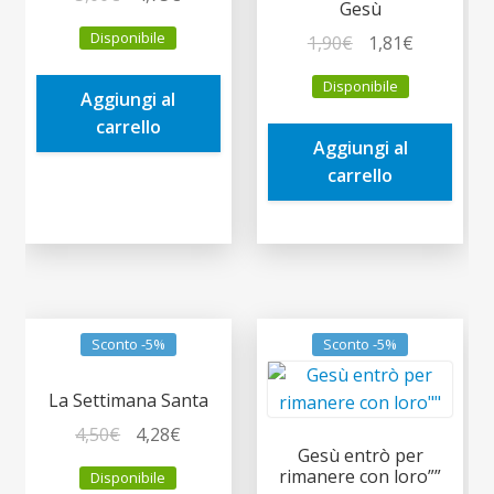
Gesù
prezzo
prezzo
Disponibile
Il
Il
1,90
€
1,81
€
originale
attuale
prezzo
prezzo
era:
è:
Disponibile
originale
attuale
Aggiungi al
5,00€.
4,75€.
era:
è:
carrello
Aggiungi al
1,90€.
1,81€.
carrello
Sconto -5%
Sconto -5%
La Settimana Santa
Il
Il
4,50
€
4,28
€
Gesù entrò per
prezzo
prezzo
rimanere con loro””
Disponibile
originale
attuale