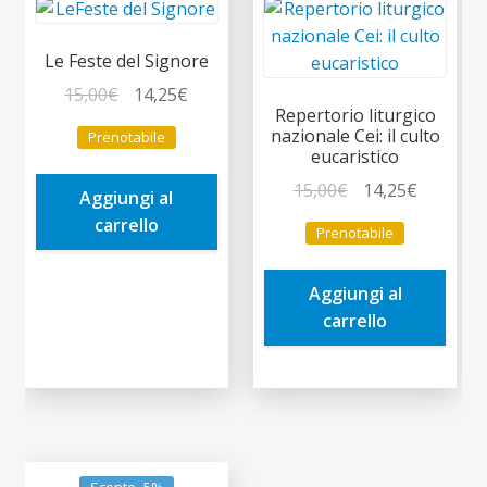
Le Feste del Signore
Il
Il
15,00
€
14,25
€
Repertorio liturgico
prezzo
prezzo
nazionale Cei: il culto
Prenotabile
originale
attuale
eucaristico
era:
è:
Il
Il
15,00
€
14,25
€
Aggiungi al
15,00€.
14,25€.
prezzo
prezzo
carrello
Prenotabile
originale
attuale
era:
è:
Aggiungi al
15,00€.
14,25€.
carrello