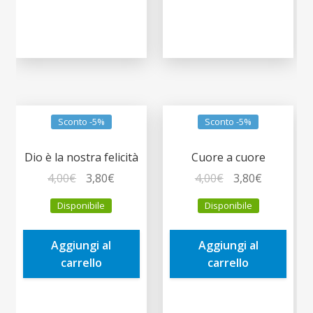
Sconto -5%
Sconto -5%
Dio è la nostra felicità
Cuore a cuore
Il
Il
Il
Il
4,00
€
3,80
€
4,00
€
3,80
€
prezzo
prezzo
prezzo
prezzo
Disponibile
Disponibile
originale
attuale
originale
attuale
era:
è:
era:
è:
Aggiungi al
Aggiungi al
4,00€.
3,80€.
4,00€.
3,80€.
carrello
carrello