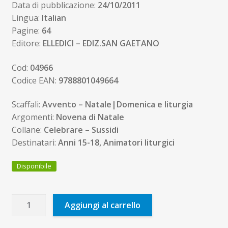
Data di pubblicazione:
24/10/2011
Lingua:
Italian
Pagine:
64
Editore:
ELLEDICI – EDIZ.SAN GAETANO
Cod:
04966
Codice EAN:
9788801049664
Scaffali:
Avvento – Natale|Domenica e liturgia
Argomenti:
Novena di Natale
Collane:
Celebrare – Sussidi
Destinatari:
Anni 15-18, Animatori liturgici
Disponibile
30
Aggiungi al carrello
minuti
al