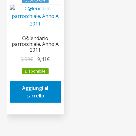
Sconto -5%
C@lendario
parrocchiale. Anno A
2011
Il
Il
9,90
€
9,41
€
prezzo
prezzo
Disponibile
originale
attuale
era:
è:
Aggiungi al
9,90€.
9,41€.
carrello