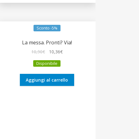
Sconto -5%
La messa. Pronti? Via!
Il
Il
10,90
€
10,36
€
prezzo
prezzo
Disponibile
originale
attuale
era:
è:
10,90€.
10,36€.
Aggiungi al carrello