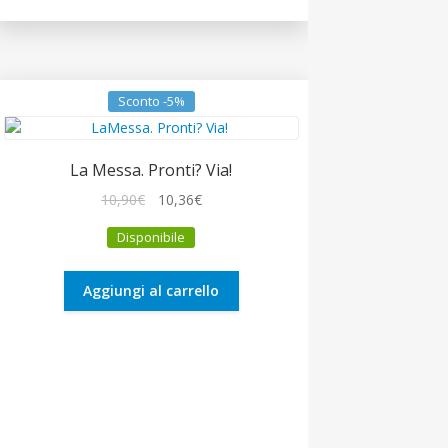
Sconto -5%
La Messa. Pronti? Via!
Il
Il
10,90
€
10,36
€
prezzo
prezzo
Disponibile
originale
attuale
era:
è:
10,90€.
10,36€.
Aggiungi al carrello