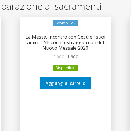
Preparazione ai sacramenti
Sconto -5%
La Messa. Incontro con Gesù e i suoi
amici – NE con i testi aggiornati del
Nuovo Messale 2020
Il
Il
2,00
€
1,90
€
prezzo
prezzo
Disponibile
originale
attuale
era:
è:
2,00€.
1,90€.
Aggiungi al carrello