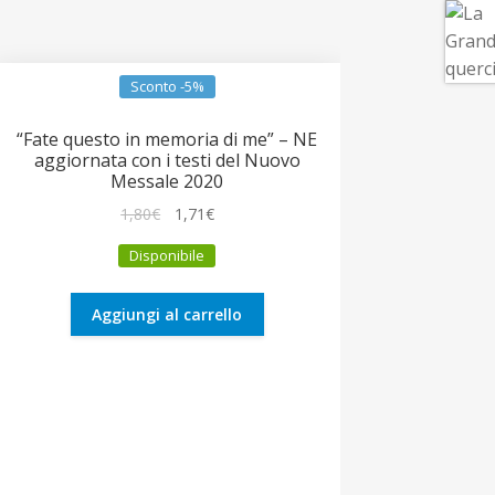
Sconto -5%
“Fate questo in memoria di me” – NE
aggiornata con i testi del Nuovo
Messale 2020
Il
Il
1,80
€
1,71
€
prezzo
prezzo
Disponibile
originale
attuale
era:
è:
1,80€.
1,71€.
Aggiungi al carrello