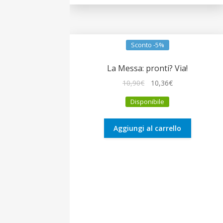
Sconto -5%
La Messa: pronti? Via!
Il
Il
10,90
€
10,36
€
prezzo
prezzo
Disponibile
originale
attuale
era:
è:
10,90€.
10,36€.
Aggiungi al carrello