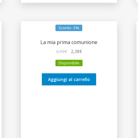
Sconto -5%
La mia prima comunione
Il
Il
2,50
€
2,38
€
prezzo
prezzo
Disponibile
originale
attuale
era:
è:
2,50€.
2,38€.
Aggiungi al carrello