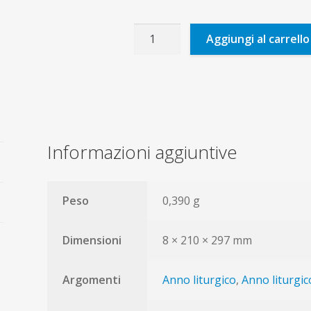
72
Aggiungi al carrello
domeniche
e
feste
di
gioia
a
Informazioni aggiuntive
2
mani
quantità
Peso
0,390 g
Dimensioni
8 × 210 × 297 mm
Argomenti
Anno liturgico
,
Anno liturgic