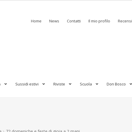
Home
News
Contatti
Il mio profilo
Recensi
a
Sussidi estivi
Riviste
Scuola
Don Bosco
a
72 domeniche e feste di gioia a 2 mani