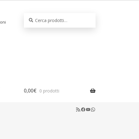
Cerca:
Cerca
oni
0,00
€
0 prodotti
RSS Feed
Facebook
YouTube
WhatsApp