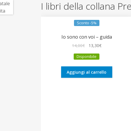
I libri della collana 
Sconto -5%
Io sono con voi – guida
Il
Il
14,00
€
13,30
€
prezzo
prezzo
Disponibile
originale
attuale
era:
è:
14,00€.
13,30€.
Aggiungi al carrello