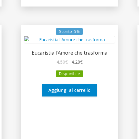
Sconto -5%
Eucaristia l’Amore che trasforma
Il
Il
4,50
€
4,28
€
prezzo
prezzo
Disponibile
originale
attuale
era:
è:
4,50€.
4,28€.
Aggiungi al carrello