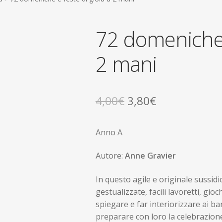
72 domeniche e
2 mani
Il
Il
4,00
€
3,80
€
prezzo
prezzo
Anno A
originale
attuale
era:
è:
Autore:
Anne Gravier
4,00€.
3,80€.
In questo agile e originale sussid
gestualizzate, facili lavoretti, gio
spiegare e far interiorizzare ai ba
preparare con loro la celebrazione