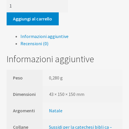
La
Storia
di
Aggiungi al carrello
Natale
quantità
Informazioni aggiuntive
Recensioni (0)
Informazioni aggiuntive
Peso
0,280 g
Dimensioni
43 × 150 × 150 mm
Argomenti
Natale
Collane
Sussidi per la catechesi bibli ca –