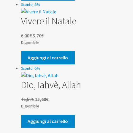
5,00€.
4,75€.
Sconto -5%
Vivere il Natale
Il
Il
6,00
€
5,70
€
prezzo
prezzo
Disponibile
originale
attuale
era:
è:
Aggiungi al carrello
6,00€.
5,70€.
Sconto -5%
Dio, Iahvè, Allah
Il
Il
16,50
€
15,68
€
prezzo
prezzo
Disponibile
originale
attuale
era:
è:
Aggiungi al carrello
16,50€.
15,68€.