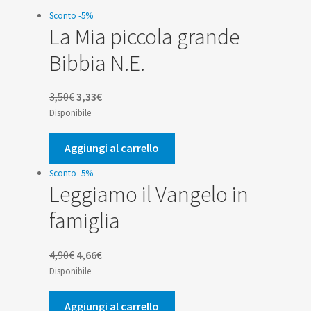
Sconto -5%
La Mia piccola grande
Bibbia N.E.
Il
Il
3,50
€
3,33
€
prezzo
prezzo
Disponibile
originale
attuale
era:
è:
Aggiungi al carrello
3,50€.
3,33€.
Sconto -5%
Leggiamo il Vangelo in
famiglia
Il
Il
4,90
€
4,66
€
prezzo
prezzo
Disponibile
originale
attuale
era:
è:
Aggiungi al carrello