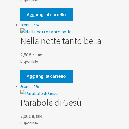
originale
attuale
era:
è:
Aggiungi al carrello
3,60€.
3,42€.
Sconto -5%
Nella notte tanto bella
Il
Il
2,50
€
2,38
€
prezzo
prezzo
Disponibile
originale
attuale
era:
è:
Aggiungi al carrello
2,50€.
2,38€.
Sconto -5%
Parabole di Gesù
Il
Il
7,00
€
6,65
€
prezzo
prezzo
Disponibile