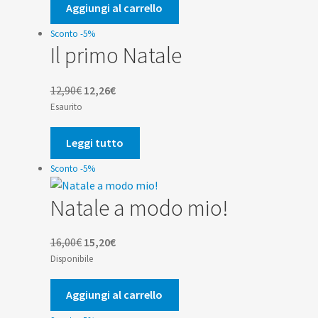
era:
è:
Aggiungi al carrello
15,00€.
14,25€.
Sconto -5%
Il primo Natale
Il
Il
12,90
€
12,26
€
prezzo
prezzo
Esaurito
originale
attuale
era:
è:
Leggi tutto
12,90€.
12,26€.
Sconto -5%
Natale a modo mio!
Il
Il
16,00
€
15,20
€
prezzo
prezzo
Disponibile
originale
attuale
era:
è:
Aggiungi al carrello
16,00€.
15,20€.