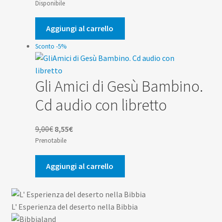
prezzo
prezzo
Disponibile
originale
attuale
era:
è:
Aggiungi al carrello
2,50€.
2,38€.
Sconto -5%
Gli Amici di Gesù Bambino.
Cd audio con libretto
Il
Il
9,00
€
8,55
€
prezzo
prezzo
Prenotabile
originale
attuale
era:
è:
Aggiungi al carrello
9,00€.
8,55€.
L' Esperienza del deserto nella Bibbia