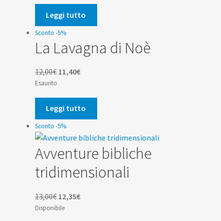
originale
attuale
era:
è:
Leggi tutto
12,00€.
11,40€.
Sconto -5%
La Lavagna di Noè
Il
Il
12,00
€
11,40
€
prezzo
prezzo
Esaurito
originale
attuale
era:
è:
Leggi tutto
12,00€.
11,40€.
Sconto -5%
Avventure bibliche
tridimensionali
Il
Il
13,00
€
12,35
€
prezzo
prezzo
Disponibile
originale
attuale