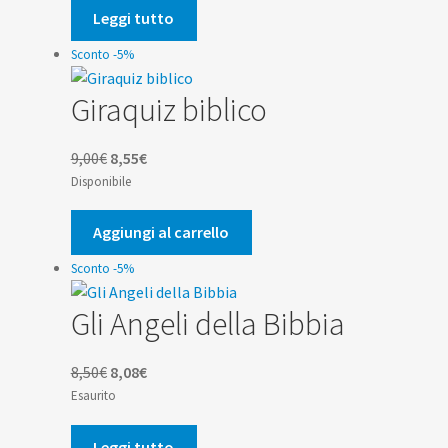
era:
è:
Leggi tutto
10,00€.
9,50€.
Sconto -5%
Giraquiz biblico
Il
Il
9,00
€
8,55
€
prezzo
prezzo
Disponibile
originale
attuale
era:
è:
Aggiungi al carrello
9,00€.
8,55€.
Sconto -5%
Gli Angeli della Bibbia
Il
Il
8,50
€
8,08
€
prezzo
prezzo
Esaurito
originale
attuale
era:
è:
Leggi tutto