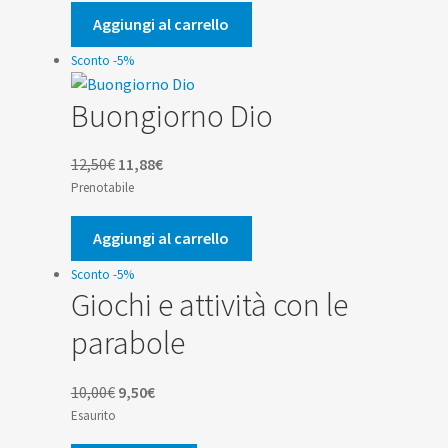
era:
è:
Aggiungi al carrello
13,00€.
12,35€.
Sconto -5%
Buongiorno Dio
Il
Il
12,50
€
11,88
€
prezzo
prezzo
Prenotabile
originale
attuale
era:
è:
Aggiungi al carrello
12,50€.
11,88€.
Sconto -5%
Giochi e attività con le
parabole
Il
Il
10,00
€
9,50
€
prezzo
prezzo
Esaurito
originale
attuale