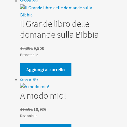
Sconto -5%
Il Grande libro delle
domande sulla Bibbia
Il
Il
10,00
€
9,50
€
prezzo
prezzo
Prenotabile
originale
attuale
era:
è:
Aggiungi al carrello
10,00€.
9,50€.
Sconto -5%
A modo mio!
Il
Il
11,50
€
10,93
€
prezzo
prezzo
Disponibile
originale
attuale