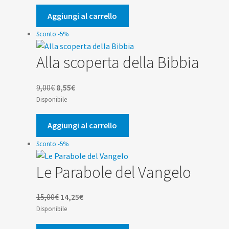
originale
attuale
era:
è:
Aggiungi al carrello
7,00€.
6,65€.
Sconto -5%
Alla scoperta della Bibbia
Il
Il
9,00
€
8,55
€
prezzo
prezzo
Disponibile
originale
attuale
era:
è:
Aggiungi al carrello
9,00€.
8,55€.
Sconto -5%
Le Parabole del Vangelo
Il
Il
15,00
€
14,25
€
prezzo
prezzo
Disponibile
originale
attuale