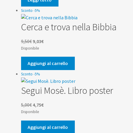
8,50€.
8,08€.
Sconto -5%
Cerca e trova nella Bibbia
Il
Il
9,50
€
9,03
€
prezzo
prezzo
Disponibile
originale
attuale
era:
è:
Aggiungi al carrello
9,50€.
9,03€.
Sconto -5%
Segui Mosè. Libro poster
Il
Il
5,00
€
4,75
€
prezzo
prezzo
Disponibile
originale
attuale
era:
è:
Aggiungi al carrello