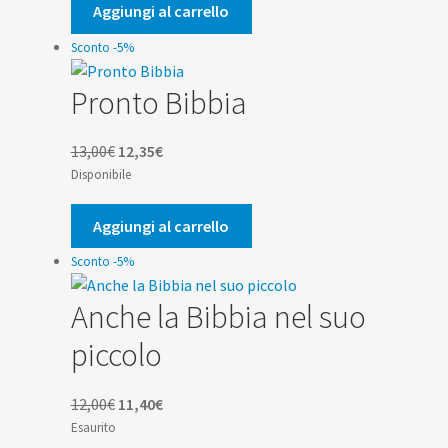
era:
è:
Aggiungi al carrello
11,50€.
10,93€.
Sconto -5%
Pronto Bibbia
Il
Il
13,00
€
12,35
€
prezzo
prezzo
Disponibile
originale
attuale
era:
è:
Aggiungi al carrello
13,00€.
12,35€.
Sconto -5%
Anche la Bibbia nel suo
piccolo
Il
Il
12,00
€
11,40
€
prezzo
prezzo
Esaurito