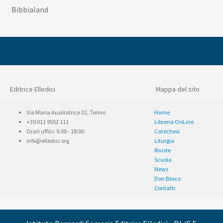
Bibbialand
Editrice Elledici
Mappa del sito
Via Maria Ausiliatrice 32, Torino
Home
+39 011 9552 111
Libreria OnLine
Orari uffici: 9.00 - 18:00
Catechesi
info@elledici.org
Liturgia
Riviste
Scuola
News
Don Bosco
Contatti