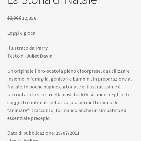
Scuola
Il
Il
13,00
€
12,35
€
Contatti
prezzo
prezzo
Leggi e gioca
originale
attuale
Don Bosco
era:
è:
Illustrato da:
Parry
13,00€.
12,35€.
Testo di:
Juliet David
Un originale libro-scatola pieno di sorprese, da utilizzare
insieme in famiglia, genitori e bambini, in preparazione al
Natale. In poche pagine cartonate e illustratissime è
raccontata la storia della nascita di Gesù, mentre gli otto
soggetti contenuti nella scatola permetteranno di
“animare” il racconto, formando anche un simpatico ed
essenziale presepio.
Data di pubblicazione:
25/07/2011
Lingua:
Italian