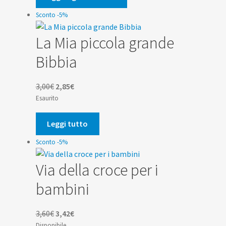
4,90€.
4,66€.
Sconto -5%
La Mia piccola grande
Bibbia
Il
Il
3,00
€
2,85
€
prezzo
prezzo
Esaurito
originale
attuale
era:
è:
Leggi tutto
3,00€.
2,85€.
Sconto -5%
Via della croce per i
bambini
Il
Il
3,60
€
3,42
€
prezzo
prezzo
Disponibile