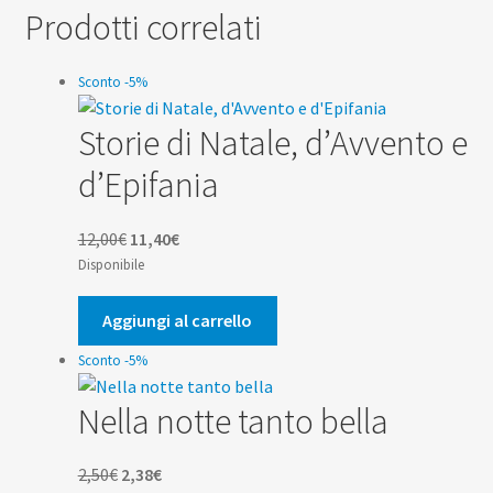
Prodotti correlati
Sconto -5%
Storie di Natale, d’Avvento e
d’Epifania
Il
Il
12,00
€
11,40
€
prezzo
prezzo
Disponibile
originale
attuale
era:
è:
Aggiungi al carrello
12,00€.
11,40€.
Sconto -5%
Nella notte tanto bella
Il
Il
2,50
€
2,38
€