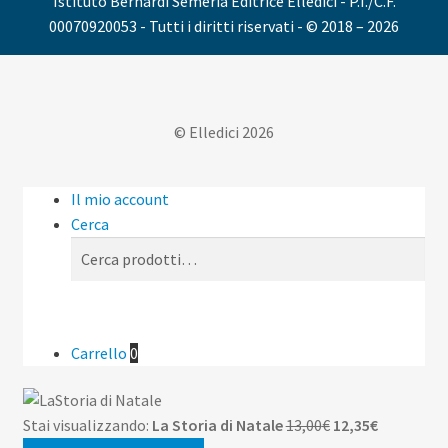
Istituto Bernardi Semeria Editrice Elledici - P.I./C.F.
00070920053 - Tutti i diritti riservati - © 2018 – 2026
© Elledici 2026
Il mio account
Cerca
Cerca:
Cerca
Carrello
0
Il
Il
Stai visualizzando:
La Storia di Natale
13,00
€
12,35
€