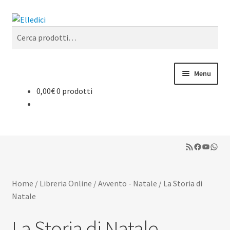
Vai
Vai
Cerca
alla
al
Cerca:
navigazione
contenuto
Menu
0,00
€
0 prodotti
Libreria Online
Catechesi
RSS Feed
Facebook
YouTub
What
Liturgia
Sussidi
Home
/
Libreria Online
/
Avvento - Natale
/
La Storia di
Natale
Riviste
La Storia di Natale