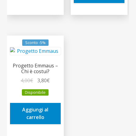
Sconto -5%
Progetto Emmaus –
Chi è costui?
Il
Il
4,00
€
3,80
€
prezzo
prezzo
Disponibile
originale
attuale
era:
è:
Aggiungi al
4,00€.
3,80€.
carrello