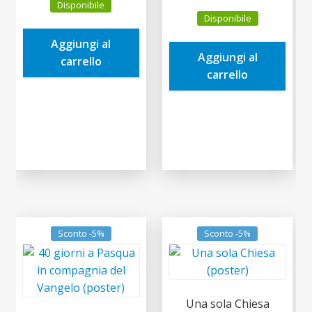
Disponibile
prezzo
prezzo
originale
attuale
Disponibile
originale
attuale
era:
è:
era:
è:
Aggiungi al
0,60€.
0,57€.
Aggiungi al
1,00€.
0,95€.
carrello
carrello
Sconto -5%
Sconto -5%
Una sola Chiesa