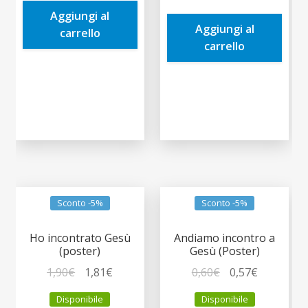
era:
è:
era:
è:
Aggiungi al
1,90€.
1,81€.
Aggiungi al
1,90€.
1,81€.
carrello
carrello
Sconto -5%
Sconto -5%
Ho incontrato Gesù
Andiamo incontro a
(poster)
Gesù (Poster)
Il
Il
Il
Il
1,90
€
1,81
€
0,60
€
0,57
€
prezzo
prezzo
prezzo
prezzo
Disponibile
Disponibile
originale
attuale
originale
attuale