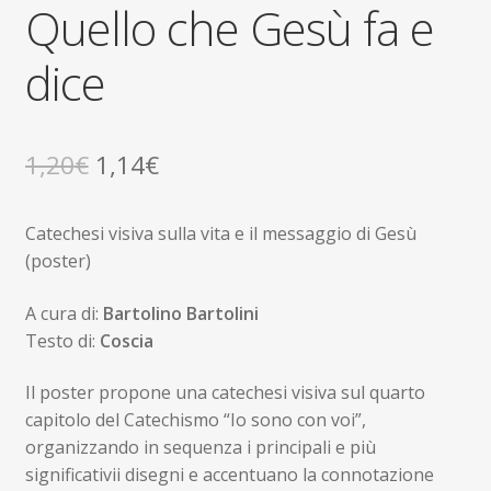
child
Quello che Gesù fa e
Espandi
Contatti
il
dice
menu
Espandi
Don Bosco
child
il
menu
child
Il
Il
1,20
€
1,14
€
prezzo
prezzo
Catechesi visiva sulla vita e il messaggio di Gesù
originale
attuale
(poster)
era:
è:
A cura di:
Bartolino Bartolini
1,20€.
1,14€.
Testo di:
Coscia
Il poster propone una catechesi visiva sul quarto
capitolo del Catechismo “Io sono con voi”,
organizzando in sequenza i principali e più
significativii disegni e accentuano la connotazione