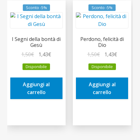
Sconto -5%
Sconto -5%
I Segni della bontà di
Perdono, felicità di
Gesù
Dio
Il
Il
Il
Il
1,50
€
1,43
€
1,50
€
1,43
€
prezzo
prezzo
prezzo
prezzo
Disponibile
Disponibile
originale
attuale
originale
attuale
era:
è:
era:
è:
Aggiungi al
Aggiungi al
1,50€.
1,43€.
1,50€.
1,43€.
carrello
carrello