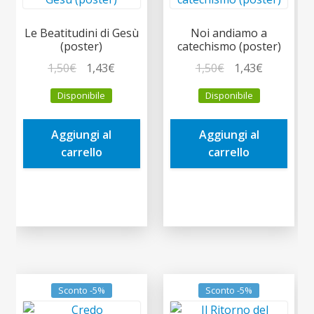
Le Beatitudini di Gesù
Noi andiamo a
(poster)
catechismo (poster)
Il
Il
Il
Il
1,50
€
1,43
€
1,50
€
1,43
€
prezzo
prezzo
prezzo
prezzo
Disponibile
Disponibile
originale
attuale
originale
attuale
era:
è:
era:
è:
Aggiungi al
Aggiungi al
1,50€.
1,43€.
1,50€.
1,43€.
carrello
carrello
Sconto -5%
Sconto -5%