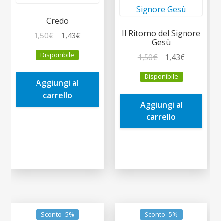
Credo
Il Ritorno del Signore
Il
Il
1,50
€
1,43
€
Gesù
prezzo
prezzo
Disponibile
Il
Il
1,50
€
1,43
€
originale
attuale
prezzo
prezzo
era:
è:
Disponibile
originale
attuale
Aggiungi al
1,50€.
1,43€.
era:
è:
carrello
Aggiungi al
1,50€.
1,43€.
carrello
Sconto -5%
Sconto -5%