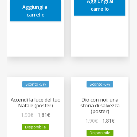
era:
è:
Aggiungi al
1,90€.
1,81€.
Aggiungi al
1,90€.
1,81€.
carrello
carrello
Sconto -5%
Sconto -5%
Accendi la luce del tuo
Dio con noi: una
Natale (poster)
storia di salvezza
(poster)
Il
Il
1,90
€
1,81
€
Il
Il
1,90
€
1,81
€
prezzo
prezzo
Disponibile
prezzo
prezzo
originale
attuale
Disponibile
originale
attuale