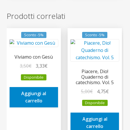
Prodotti correlati
Sconto -5%
Sconto -5%
Viviamo con Gesù
Il
Il
3,50
€
3,33
€
Piacere, Dio!
prezzo
prezzo
Quaderno di
Disponibile
originale
attuale
catechismo. Vol. 5
era:
è:
Il
Il
5,00
€
4,75
€
Aggiungi al
3,50€.
3,33€.
prezzo
prezzo
carrello
Disponibile
originale
attuale
era:
è:
Aggiungi al
5,00€.
4,75€.
carrello