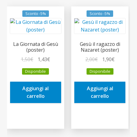
Sconto -5%
Sconto -5%
La Giornata di Gesù
Gesù il ragazzo di
(poster)
Nazaret (poster)
Il
Il
Il
Il
1,50
€
1,43
€
2,00
€
1,90
€
prezzo
prezzo
prezzo
prezzo
Disponibile
Disponibile
originale
attuale
originale
attuale
era:
è:
era:
è:
Aggiungi al
Aggiungi al
1,50€.
1,43€.
2,00€.
1,90€.
carrello
carrello