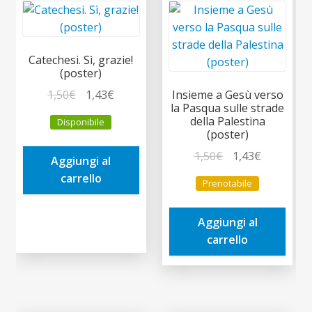
Catechesi. Sì, grazie!
(poster)
Il
Il
1,50
€
1,43
€
Insieme a Gesù verso
la Pasqua sulle strade
prezzo
prezzo
della Palestina
Disponibile
originale
attuale
(poster)
era:
è:
Il
Il
1,50
€
1,43
€
Aggiungi al
1,50€.
1,43€.
prezzo
prezzo
carrello
Prenotabile
originale
attuale
era:
è:
Aggiungi al
1,50€.
1,43€.
carrello