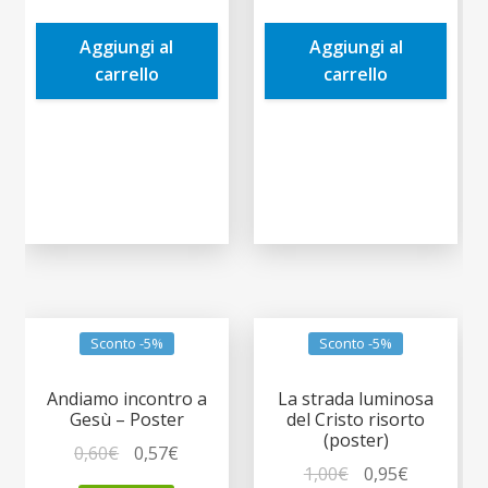
era:
è:
era:
è:
Aggiungi al
Aggiungi al
1,90€.
1,81€.
0,60€.
0,57€.
carrello
carrello
Sconto -5%
Sconto -5%
Andiamo incontro a
La strada luminosa
Gesù – Poster
del Cristo risorto
(poster)
Il
Il
0,60
€
0,57
€
Il
Il
1,00
€
0,95
€
prezzo
prezzo