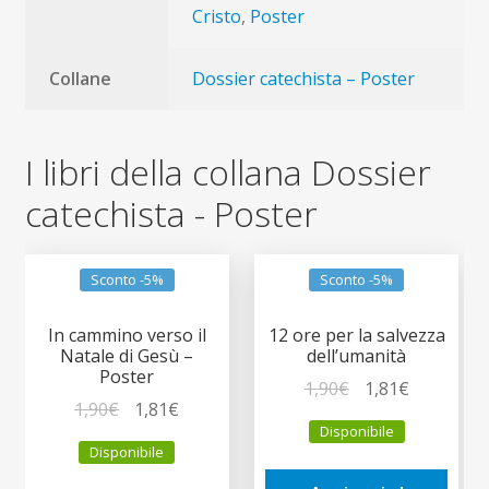
Cristo
,
Poster
Collane
Dossier catechista – Poster
I libri della collana Dossier
catechista - Poster
Sconto -5%
Sconto -5%
In cammino verso il
12 ore per la salvezza
Natale di Gesù –
dell’umanità
Poster
Il
Il
1,90
€
1,81
€
Il
Il
1,90
€
1,81
€
prezzo
prezzo
Disponibile
prezzo
prezzo
originale
attuale
Disponibile
originale
attuale
era:
è: