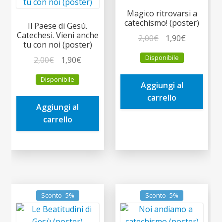
Magico ritrovarsi a
catechismo! (poster)
Il Paese di Gesù.
Catechesi. Vieni anche
Il
Il
2,00
€
1,90
€
tu con noi (poster)
prezzo
prezzo
Disponibile
Il
Il
2,00
€
1,90
€
originale
attuale
prezzo
prezzo
era:
è:
Disponibile
originale
attuale
Aggiungi al
2,00€.
1,90€.
era:
è:
carrello
Aggiungi al
2,00€.
1,90€.
carrello
Sconto -5%
Sconto -5%