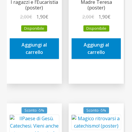
I ragazzi e l’Eucaristia
Madre Teresa
(poster)
(poster)
Il
Il
Il
Il
2,00
€
1,90
€
2,00
€
1,90
€
prezzo
prezzo
prezzo
prezzo
Disponibile
Disponibile
originale
attuale
originale
attuale
era:
è:
era:
è:
Aggiungi al
Aggiungi al
2,00€.
1,90€.
2,00€.
1,90€.
carrello
carrello
Sconto -5%
Sconto -5%