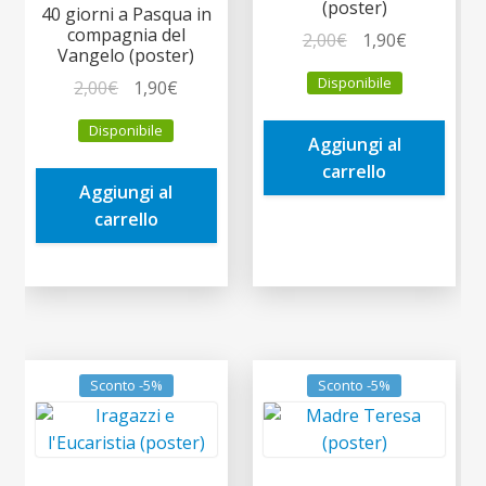
(poster)
40 giorni a Pasqua in
compagnia del
Il
Il
2,00
€
1,90
€
Vangelo (poster)
prezzo
prezzo
Disponibile
Il
Il
2,00
€
1,90
€
originale
attuale
prezzo
prezzo
era:
è:
Disponibile
originale
attuale
Aggiungi al
2,00€.
1,90€.
era:
è:
carrello
Aggiungi al
2,00€.
1,90€.
carrello
Sconto -5%
Sconto -5%