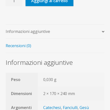
Aggiungi al carrello
che
Gesù
fa
e
dice
Informazioni aggiuntive
quantità
Recensioni (0)
Informazioni aggiuntive
Peso
0,030 g
Dimensioni
2 × 170 × 240 mm
Argomenti
Catechesi
,
Fanciulli
,
Gesù