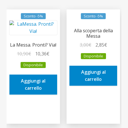
Sconto -5%
Sconto -5%
Alla scoperta della
Messa
Il
Il
3,00
€
2,85
€
La Messa. Pronti? Via!
prezzo
prezzo
Il
Il
10,90
€
10,36
€
Disponibile
originale
attuale
prezzo
prezzo
Disponibile
era:
è:
originale
attuale
Aggiungi al
3,00€.
2,85€.
era:
è:
carrello
Aggiungi al
10,90€.
10,36€.
carrello