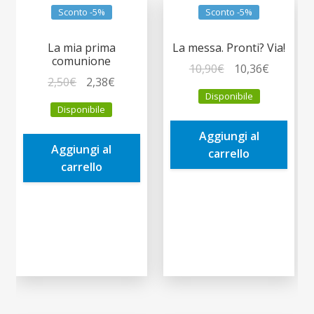
Sconto -5%
Sconto -5%
La mia prima
La messa. Pronti? Via!
comunione
Il
Il
10,90
€
10,36
€
Il
Il
2,50
€
2,38
€
prezzo
prezzo
Disponibile
prezzo
prezzo
originale
attuale
Disponibile
originale
attuale
era:
è:
era:
è:
Aggiungi al
10,90€.
10,36€.
Aggiungi al
2,50€.
2,38€.
carrello
carrello