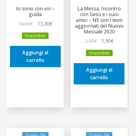
Io sono con voi –
La Messa. Incontro
guida
con Gesù e i suoi
amici – NE con i testi
Il
Il
14,00
€
13,30
€
aggiornati del Nuovo
prezzo
prezzo
Messale 2020
Disponibile
originale
attuale
Il
Il
2,00
€
1,90
€
era:
è:
prezzo
prezzo
Aggiungi al
Disponibile
14,00€.
13,30€.
originale
attuale
carrello
era:
è:
Aggiungi al
2,00€.
1,90€.
carrello
Sconto -5%
Sconto -5%