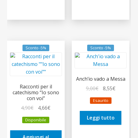
Sconto -5%
Sconto -5%
Anch’io vado a Messa
Racconti per il
Il
Il
9,00
€
8,55
€
catechismo “Io sono
prezzo
prezzo
con voi”
Esaurito
originale
attuale
Il
Il
4,90
€
4,66
€
era:
è:
prezzo
prezzo
Leggi tutto
9,00€.
8,55€.
Disponibile
originale
attuale
era:
è:
Aggiungi al