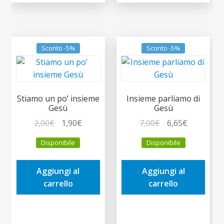
Sconto -5%
Sconto -5%
Stiamo un po’ insieme
Insieme parliamo di
Gesù
Gesù
Il
Il
Il
Il
2,00
€
1,90
€
7,00
€
6,65
€
prezzo
prezzo
prezzo
prezzo
Disponibile
Disponibile
originale
attuale
originale
attuale
era:
è:
era:
è:
Aggiungi al
Aggiungi al
2,00€.
1,90€.
7,00€.
6,65€.
carrello
carrello