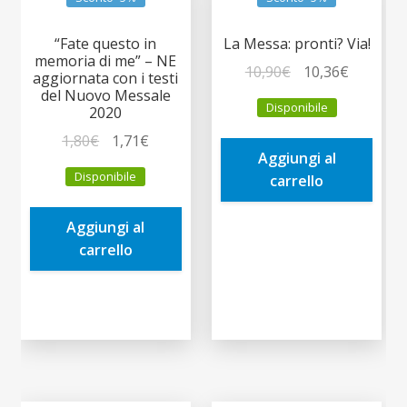
“Fate questo in
La Messa: pronti? Via!
memoria di me” – NE
Il
Il
10,90
€
10,36
€
aggiornata con i testi
prezzo
prezzo
del Nuovo Messale
Disponibile
2020
originale
attuale
era:
è:
Il
Il
1,80
€
1,71
€
Aggiungi al
10,90€.
10,36€.
prezzo
prezzo
Disponibile
carrello
originale
attuale
era:
è:
Aggiungi al
1,80€.
1,71€.
carrello