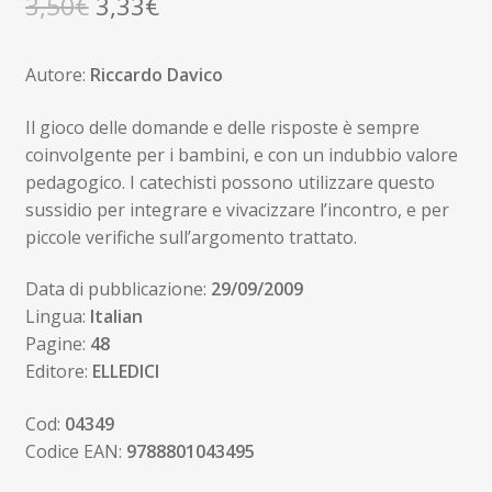
Il
Il
3,50
€
3,33
€
prezzo
prezzo
Autore:
Riccardo Davico
originale
attuale
era:
è:
Il gioco delle domande e delle risposte è sempre
coinvolgente per i bambini, e con un indubbio valore
3,50€.
3,33€.
pedagogico. I catechisti possono utilizzare questo
sussidio per integrare e vivacizzare l’incontro, e per
piccole verifiche sull’argomento trattato.
Data di pubblicazione:
29/09/2009
Lingua:
Italian
Pagine:
48
Editore:
ELLEDICI
Cod:
04349
Codice EAN:
9788801043495