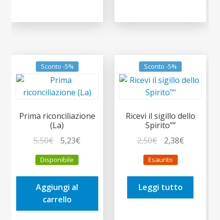
Sconto -5%
Sconto -5%
Prima riconciliazione
Ricevi il sigillo dello
(La)
Spirito””
Il
Il
Il
Il
5,50
€
5,23
€
2,50
€
2,38
€
prezzo
prezzo
prezzo
prezzo
Disponibile
Esaurito
originale
attuale
originale
attuale
era:
è:
era:
è:
Aggiungi al
Leggi tutto
5,50€.
5,23€.
2,50€.
2,38€.
carrello