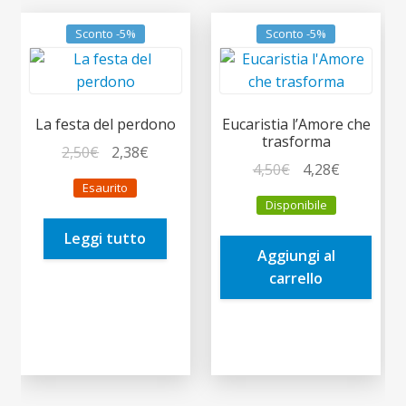
Sconto -5%
Sconto -5%
La festa del perdono
Eucaristia l’Amore che
trasforma
Il
Il
2,50
€
2,38
€
Il
Il
4,50
€
4,28
€
prezzo
prezzo
Esaurito
prezzo
prezzo
originale
attuale
Disponibile
originale
attuale
era:
è:
era:
è:
Leggi tutto
2,50€.
2,38€.
Aggiungi al
4,50€.
4,28€.
carrello