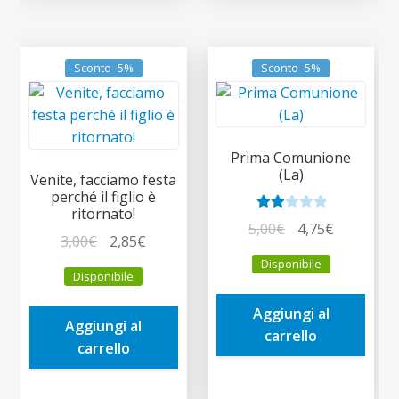
Sconto -5%
Sconto -5%
Prima Comunione
(La)
Venite, facciamo festa
perché il figlio è
ritornato!
Valut
Il
Il
5,00
€
4,75
€
Il
Il
3,00
€
2,85
€
ato
prezzo
prezzo
prezzo
prezzo
2.00
Disponibile
originale
attuale
Disponibile
su 5
originale
attuale
era:
è:
era:
è:
Aggiungi al
5,00€.
4,75€.
Aggiungi al
3,00€.
2,85€.
carrello
carrello