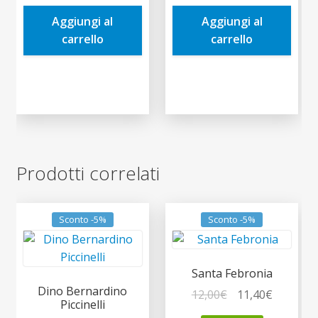
era:
è:
era:
è:
Aggiungi al
Aggiungi al
7,00€.
6,65€.
3,50€.
3,33€.
carrello
carrello
Prodotti correlati
Sconto -5%
Sconto -5%
Santa Febronia
Dino Bernardino
Il
Il
12,00
€
11,40
€
Piccinelli
prezzo
prezzo