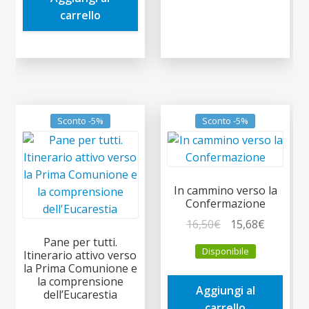
4,90€.
4,66€.
carrello
Sconto -5%
Sconto -5%
In cammino verso la
Confermazione
Il
Il
16,50
€
15,68
€
prezzo
prezzo
Pane per tutti.
Disponibile
Itinerario attivo verso
originale
attuale
la Prima Comunione e
era:
è:
la comprensione
Aggiungi al
16,50€.
15,68€.
dell’Eucarestia
carrello