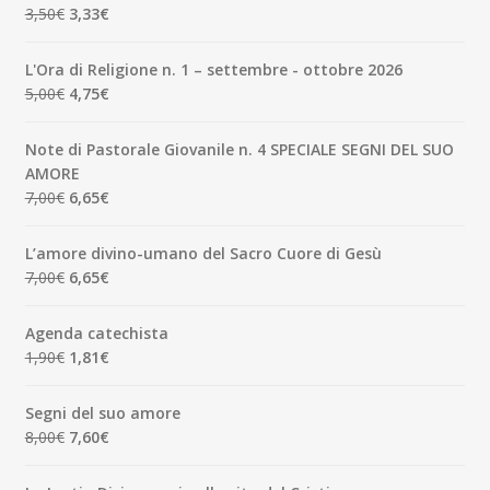
Il
Il
3,50
€
3,33
€
prezzo
prezzo
originale
attuale
L'Ora di Religione n. 1 – settembre - ottobre 2026
era:
è:
Il
Il
5,00
€
4,75
€
3,50€.
3,33€.
prezzo
prezzo
originale
attuale
Note di Pastorale Giovanile n. 4 SPECIALE SEGNI DEL SUO
era:
è:
AMORE
5,00€.
4,75€.
Il
Il
7,00
€
6,65
€
prezzo
prezzo
originale
attuale
L’amore divino-umano del Sacro Cuore di Gesù
era:
è:
Il
Il
7,00
€
6,65
€
7,00€.
6,65€.
prezzo
prezzo
originale
attuale
Agenda catechista
era:
è:
Il
Il
1,90
€
1,81
€
7,00€.
6,65€.
prezzo
prezzo
originale
attuale
Segni del suo amore
era:
è:
Il
Il
8,00
€
7,60
€
1,90€.
1,81€.
prezzo
prezzo
originale
attuale