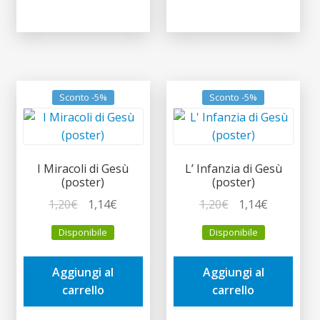
Sconto -5%
Sconto -5%
I Miracoli di Gesù
L’ Infanzia di Gesù
(poster)
(poster)
Il
Il
Il
Il
1,20
€
1,14
€
1,20
€
1,14
€
prezzo
prezzo
prezzo
prezzo
Disponibile
Disponibile
originale
attuale
originale
attuale
era:
è:
era:
è:
Aggiungi al
Aggiungi al
1,20€.
1,14€.
1,20€.
1,14€.
carrello
carrello