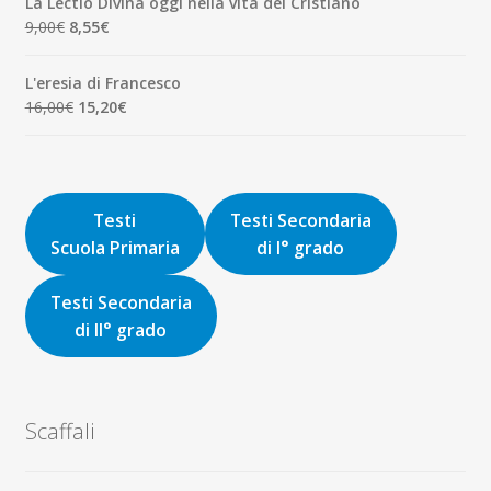
La Lectio Divina oggi nella vita del Cristiano
era:
è:
Il
Il
9,00
€
8,55
€
8,00€.
7,60€.
prezzo
prezzo
originale
attuale
L'eresia di Francesco
era:
è:
Il
Il
16,00
€
15,20
€
9,00€.
8,55€.
prezzo
prezzo
originale
attuale
era:
è:
16,00€.
15,20€.
Testi
Testi Secondaria
Scuola Primaria
di I° grado
Testi Secondaria
di II° grado
Scaffali