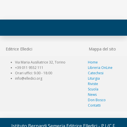
Editrice Elledici
Mappa del sito
Via Maria Ausiliatrice 32, Torino
Home
+39 011 9552 111
Libreria OnLine
Orari uffici: 9.00 - 18:00
Catechesi
info@elledici.org
Liturgia
Riviste
Scuola
News
Don Bosco
Contatti
Istituto Bernardi Semeria Editrice Elledici - P.I./C.F.