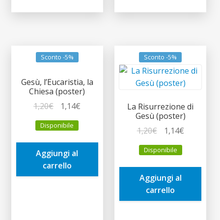
Sconto -5%
Sconto -5%
Gesù, l’Eucaristia, la
Chiesa (poster)
Il
Il
1,20
€
1,14
€
La Risurrezione di
Gesù (poster)
prezzo
prezzo
Disponibile
originale
attuale
Il
Il
1,20
€
1,14
€
era:
è:
prezzo
prezzo
Disponibile
Aggiungi al
1,20€.
1,14€.
originale
attuale
carrello
era:
è:
Aggiungi al
1,20€.
1,14€.
carrello