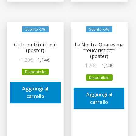
Sconto -5%
Sconto -5%
Gli Incontri di Gesù
La Nostra Quaresima
(poster)
“”eucaristica””
(poster)
Il
Il
1,20
€
1,14
€
Il
Il
1,20
€
1,14
€
prezzo
prezzo
Disponibile
prezzo
prezzo
originale
attuale
Disponibile
originale
attuale
era:
è:
era:
è:
Aggiungi al
1,20€.
1,14€.
Aggiungi al
1,20€.
1,14€.
carrello
carrello