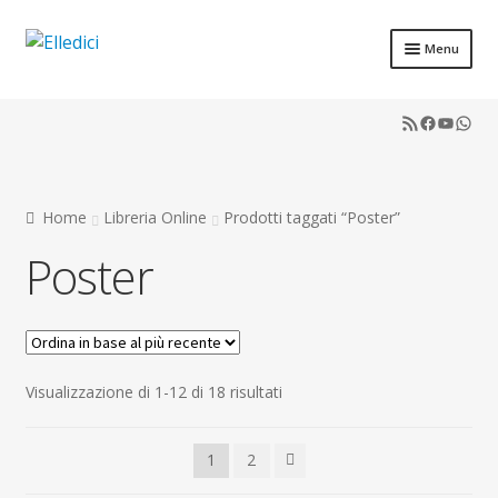
Vai
Vai
Menu
alla
al
Libreria Online
navigazione
contenuto
RSS Feed
Faceboo
YouTu
What
Catechesi
Liturgia
Home
Libreria Online
Prodotti taggati “Poster”
Sussidi
Poster
Riviste
Scuola
Contatti
Ordina
Visualizzazione di 1-12 di 18 risultati
in
Don Bosco
base
1
2
al
più