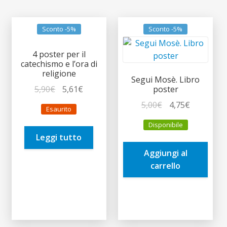
recente
Sconto -5%
Sconto -5%
4 poster per il
catechismo e l’ora di
religione
Segui Mosè. Libro
Il
Il
5,90
€
5,61
€
poster
prezzo
prezzo
Il
Il
5,00
€
4,75
€
Esaurito
originale
attuale
prezzo
prezzo
Disponibile
era:
è:
originale
attuale
Leggi tutto
5,90€.
5,61€.
era:
è:
Aggiungi al
5,00€.
4,75€.
carrello