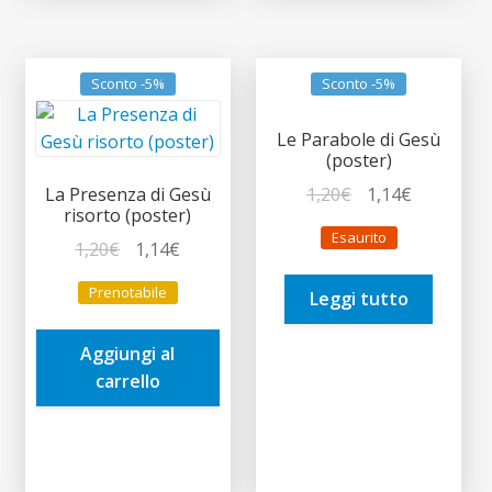
Sconto -5%
Sconto -5%
Le Parabole di Gesù
(poster)
Il
Il
1,20
€
1,14
€
La Presenza di Gesù
risorto (poster)
prezzo
prezzo
Esaurito
Il
Il
originale
attuale
1,20
€
1,14
€
prezzo
prezzo
era:
è:
Prenotabile
Leggi tutto
originale
attuale
1,20€.
1,14€.
era:
è:
Aggiungi al
1,20€.
1,14€.
carrello