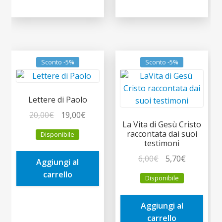
Sconto -5%
Sconto -5%
Lettere di Paolo
Il
Il
20,00
€
19,00
€
La Vita di Gesù Cristo
prezzo
prezzo
raccontata dai suoi
Disponibile
originale
attuale
testimoni
era:
è:
Il
Il
6,00
€
5,70
€
Aggiungi al
20,00€.
19,00€.
prezzo
prezzo
carrello
Disponibile
originale
attuale
era:
è:
Aggiungi al
6,00€.
5,70€.
carrello