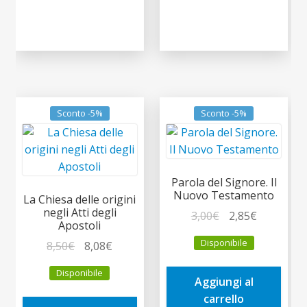
Sconto -5%
Sconto -5%
Parola del Signore. Il
Nuovo Testamento
La Chiesa delle origini
negli Atti degli
Il
Il
3,00
€
2,85
€
Apostoli
prezzo
prezzo
Disponibile
Il
Il
8,50
€
8,08
€
originale
attuale
prezzo
prezzo
era:
è:
Disponibile
originale
attuale
Aggiungi al
3,00€.
2,85€.
era:
è:
carrello