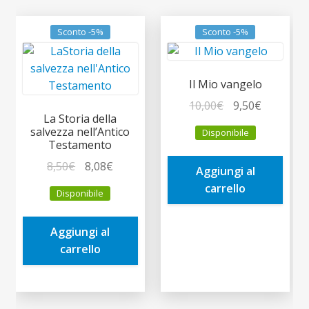
Sconto -5%
Sconto -5%
Il Mio vangelo
Il
Il
10,00
€
9,50
€
La Storia della
prezzo
prezzo
salvezza nell’Antico
Disponibile
originale
attuale
Testamento
era:
è:
Il
Il
8,50
€
8,08
€
Aggiungi al
10,00€.
9,50€.
prezzo
prezzo
carrello
Disponibile
originale
attuale
era:
è:
Aggiungi al
8,50€.
8,08€.
carrello