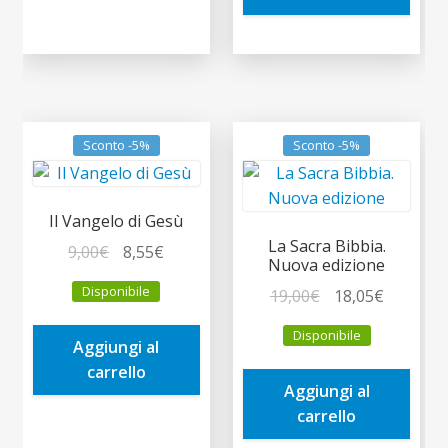
Sconto -5%
Sconto -5%
Il Vangelo di Gesù
La Sacra Bibbia.
Il
Il
9,00
€
8,55
€
Nuova edizione
prezzo
prezzo
Disponibile
Il
Il
19,00
€
18,05
€
originale
attuale
prezzo
prezzo
era:
è:
Disponibile
originale
attuale
Aggiungi al
9,00€.
8,55€.
era:
è:
carrello
Aggiungi al
19,00€.
18,05€.
carrello