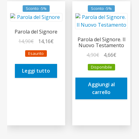
Sconto -5%
Sconto -5%
Parola del Signore
Parola del Signore. Il
Il
Il
14,90
€
14,16
€
Nuovo Testamento
prezzo
prezzo
Esaurito
Il
Il
4,90
€
4,66
€
originale
attuale
prezzo
prezzo
era:
è:
Disponibile
originale
attuale
Leggi tutto
14,90€.
14,16€.
era:
è:
Aggiungi al
4,90€.
4,66€.
carrello