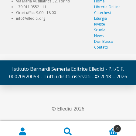
Via Maria Ausiliatrice 32, Torino
Home
+39 011 9552 111
Libreria OnLine
Orari uffici: 9.00 - 18:00
Catechesi
info@elledici.org
Liturgia
Riviste
Scuola
News
Don Bosco
Contatti
Istituto Bernardi Semeria Editrice Elledici - P.I./C.F.
00070920053 - Tutti i diritti riservati - © 2018 – 2026
© Elledici 2026
0
Cerca:
Cerca