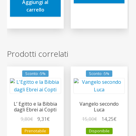
Aggiungi al
8,50€.
8,08€.
carrello
Prodotti correlati
Sconto -5%
Sconto -5%
L’ Egitto e la Bibbia
Vangelo secondo
dagli Ebrei ai Copti
Luca
Il
Il
Il
Il
9,80
€
9,31
€
15,00
€
14,25
€
prezzo
prezzo
prezzo
prezzo
Prenotabile
Disponibile
originale
attuale
originale
attuale