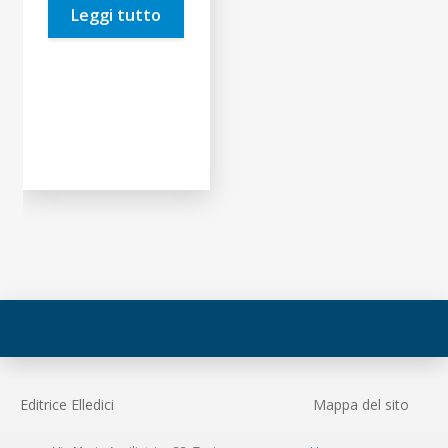
Leggi tutto
19,00€.
18,05€.
Editrice Elledici
Mappa del sito