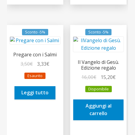
Sconto -5%
Sconto -5%
Pregare con i Salmi
Il Vangelo di Gesù.
Il
Il
3,50
€
3,33
€
Edizione regalo
prezzo
prezzo
Esaurito
Il
Il
16,00
€
15,20
€
originale
attuale
prezzo
prezzo
era:
è:
Disponibile
originale
attuale
Leggi tutto
3,50€.
3,33€.
era:
è:
Aggiungi al
16,00€.
15,20€.
carrello