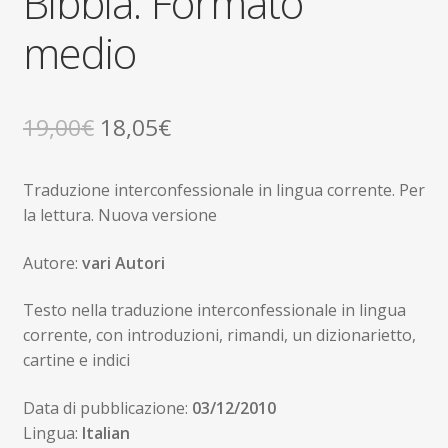
Bibbia. Formato
medio
Il
Il
19,00
€
18,05
€
prezzo
prezzo
Traduzione interconfessionale in lingua corrente. Per
originale
attuale
la lettura. Nuova versione
era:
è:
Autore:
vari Autori
19,00€.
18,05€.
Testo nella traduzione interconfessionale in lingua
corrente, con introduzioni, rimandi, un dizionarietto,
cartine e indici
Data di pubblicazione:
03/12/2010
Lingua:
Italian