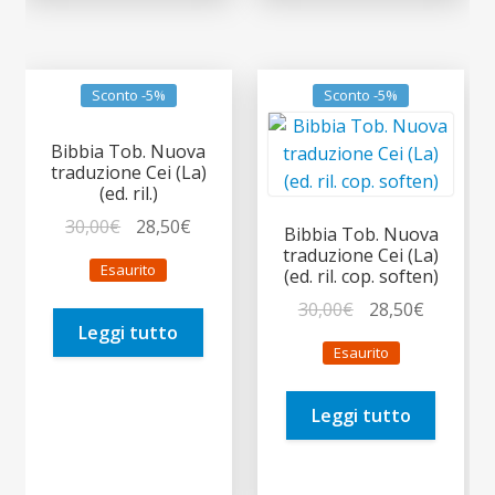
Sconto -5%
Sconto -5%
Bibbia Tob. Nuova
traduzione Cei (La)
(ed. ril.)
Il
Il
30,00
€
28,50
€
Bibbia Tob. Nuova
prezzo
prezzo
traduzione Cei (La)
Esaurito
(ed. ril. cop. soften)
originale
attuale
era:
è:
Il
Il
30,00
€
28,50
€
Leggi tutto
30,00€.
28,50€.
prezzo
prezzo
Esaurito
originale
attuale
era:
è:
Leggi tutto
30,00€.
28,50€.