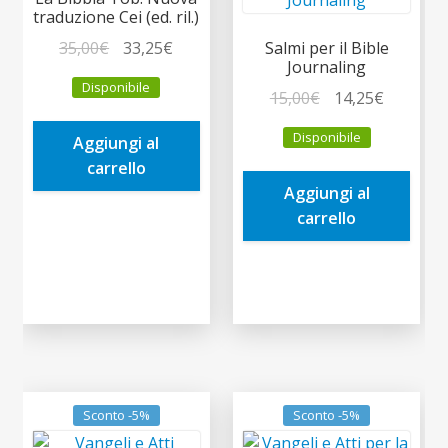
traduzione Cei (ed. ril.)
Il
Il
35,00
€
33,25
€
Salmi per il Bible
Journaling
prezzo
prezzo
Disponibile
originale
attuale
Il
Il
15,00
€
14,25
€
era:
è:
prezzo
prezzo
Disponibile
Aggiungi al
35,00€.
33,25€.
originale
attuale
carrello
era:
è:
Aggiungi al
15,00€.
14,25€.
carrello
Sconto -5%
Sconto -5%