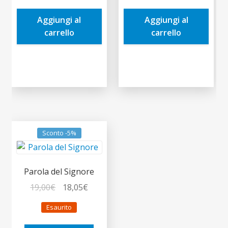
era:
è:
era:
è:
Aggiungi al
Aggiungi al
9,80€.
9,31€.
15,00€.
14,25€.
carrello
carrello
Sconto -5%
Parola del Signore
Il
Il
19,00
€
18,05
€
prezzo
prezzo
Esaurito
originale
attuale
era:
è: