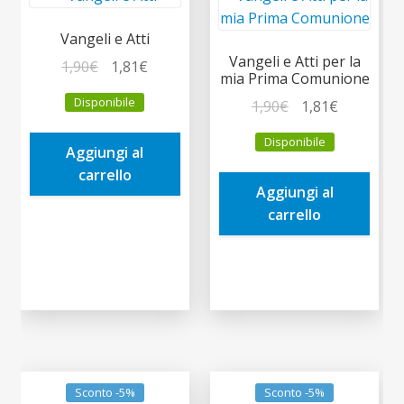
Vangeli e Atti
Vangeli e Atti per la
Il
Il
1,90
€
1,81
€
mia Prima Comunione
prezzo
prezzo
Disponibile
Il
Il
1,90
€
1,81
€
originale
attuale
prezzo
prezzo
era:
è:
Disponibile
originale
attuale
Aggiungi al
1,90€.
1,81€.
era:
è:
carrello
Aggiungi al
1,90€.
1,81€.
carrello
Sconto -5%
Sconto -5%