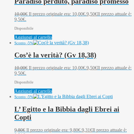
Paradiso perduto, paradiso promesso
10,00
€
Il prezzo originale era: 10,00€.
9,50
€
Il prezzo attuale è:
9,50€.
Disponibile
Aggiungi al carrello
Sconto -5%
Cos’è la verità? (Gv 18,38)
10,00
€
Il prezzo originale era: 10,00€.
9,50
€
Il prezzo attuale è:
9,50€.
Disponibile
Aggiungi al carrello
Sconto -5%
L’ Egitto e la Bibbia dagli Ebrei ai
Copti
9,80
€
Il prezzo originale era: 9,80€.
9,31
€
Il prezzo attuale è: