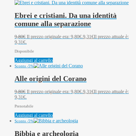
Ebrei e cristiani. Da una identità
comune alla separazione
9,80
€
Il prezzo originale era: 9,80€.
9,31
€
Il prezzo attuale è:
9,31€.
Disponibile
Aggiungi al carrello
Sconto -5%
Alle origini del Corano
9,80
€
Il prezzo originale era: 9,80€.
9,31
€
Il prezzo attuale è:
9,31€.
Prenotabile
Aggiungi al carrello
Sconto -5%
Bibbia e archeologia