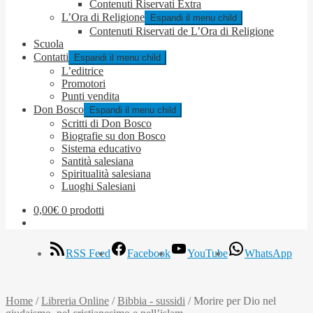
Contenuti Riservati Extra
L’Ora di Religione
Espandi il menu child
Contenuti Riservati de L’Ora di Religione
Scuola
Contatti
Espandi il menu child
L’editrice
Promotori
Punti vendita
Don Bosco
Espandi il menu child
Scritti di Don Bosco
Biografie su don Bosco
Sistema educativo
Santità salesiana
Spiritualità salesiana
Luoghi Salesiani
0,00
€
0 prodotti
RSS Feed
Facebook
YouTube
WhatsApp
Home
/
Libreria Online
/
Bibbia - sussidi
/
Morire per Dio nel