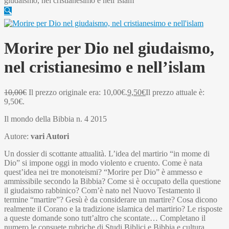
giudaismo, nel cristianesimo e nell’islam
🔍
Morire per Dio nel giudaismo,
nel cristianesimo e nell’islam
10,00
€
Il prezzo originale era: 10,00€.
9,50
€
Il prezzo attuale è:
9,50€.
Il mondo della Bibbia n. 4 2015
Autore:
vari Autori
Un dossier di scottante attualità. L’idea del martirio “in mome di
Dio” si impone oggi in modo violento e cruento. Come è nata
quest’idea nei tre monoteismi? “Morire per Dio” è ammesso e
ammissibile secondo la Bibbia? Come si è occupato della questione
il giudaismo rabbinico? Com’è nato nel Nuovo Testamento il
termine “martire”? Gesù è da considerare un martire? Cosa dicono
realmente il Corano e la tradizione islamica del martirio? Le risposte
a queste domande sono tutt’altro che scontate… Completano il
numero le consuete rubriche di Studi Biblici e Bibbia e cultura.