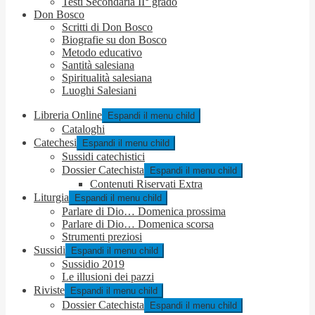
Testi Secondaria II° grado
Don Bosco
Scritti di Don Bosco
Biografie su don Bosco
Metodo educativo
Santità salesiana
Spiritualità salesiana
Luoghi Salesiani
Libreria Online
Espandi il menu child
Cataloghi
Catechesi
Espandi il menu child
Sussidi catechistici
Dossier Catechista
Espandi il menu child
Contenuti Riservati Extra
Liturgia
Espandi il menu child
Parlare di Dio… Domenica prossima
Parlare di Dio… Domenica scorsa
Strumenti preziosi
Sussidi
Espandi il menu child
Sussidio 2019
Le illusioni dei pazzi
Riviste
Espandi il menu child
Dossier Catechista
Espandi il menu child