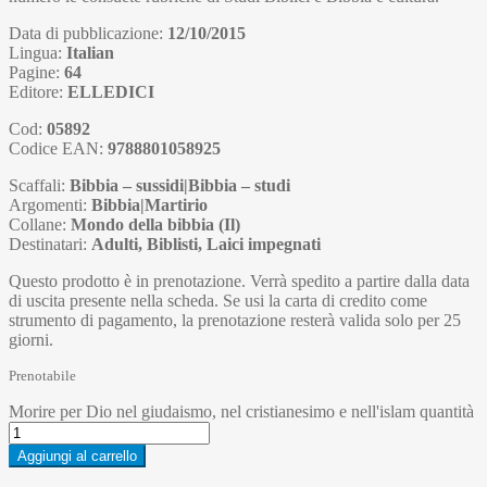
Data di pubblicazione:
12/10/2015
Lingua:
Italian
Pagine:
64
Editore:
ELLEDICI
Cod:
05892
Codice EAN:
9788801058925
Scaffali:
Bibbia – sussidi|Bibbia – studi
Argomenti:
Bibbia|Martirio
Collane:
Mondo della bibbia (Il)
Destinatari:
Adulti, Biblisti, Laici impegnati
Questo prodotto è in prenotazione. Verrà spedito a partire dalla data
di uscita presente nella scheda. Se usi la carta di credito come
strumento di pagamento, la prenotazione resterà valida solo per 25
giorni.
Prenotabile
Morire per Dio nel giudaismo, nel cristianesimo e nell'islam quantità
Aggiungi al carrello