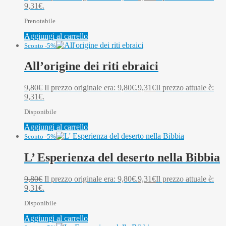
9,31€.
Prenotabile
Aggiungi al carrello
Sconto -5%
All’origine dei riti ebraici
9,80
€
Il prezzo originale era: 9,80€.
9,31
€
Il prezzo attuale è:
9,31€.
Disponibile
Aggiungi al carrello
Sconto -5%
L’ Esperienza del deserto nella Bibbia
9,80
€
Il prezzo originale era: 9,80€.
9,31
€
Il prezzo attuale è:
9,31€.
Disponibile
Aggiungi al carrello