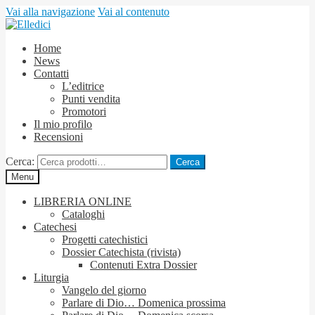
Vai alla navigazione
Vai al contenuto
Home
News
Contatti
L’editrice
Punti vendita
Promotori
Il mio profilo
Recensioni
Cerca:
Cerca
Menu
LIBRERIA ONLINE
Cataloghi
Catechesi
Progetti catechistici
Dossier Catechista (rivista)
Contenuti Extra Dossier
Liturgia
Vangelo del giorno
Parlare di Dio… Domenica prossima