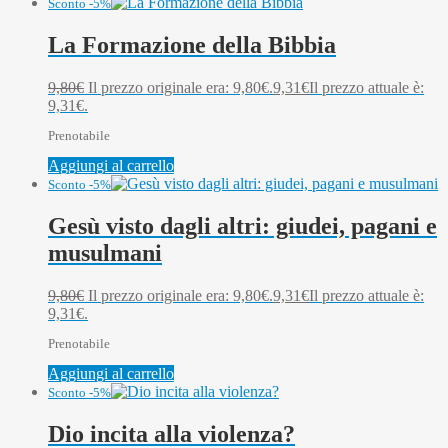
Sconto -5%
La Formazione della Bibbia
9,80
€
Il prezzo originale era: 9,80€.
9,31
€
Il prezzo attuale è:
9,31€.
Prenotabile
Aggiungi al carrello
Sconto -5%
Gesù visto dagli altri: giudei, pagani e
musulmani
9,80
€
Il prezzo originale era: 9,80€.
9,31
€
Il prezzo attuale è:
9,31€.
Prenotabile
Aggiungi al carrello
Sconto -5%
Dio incita alla violenza?