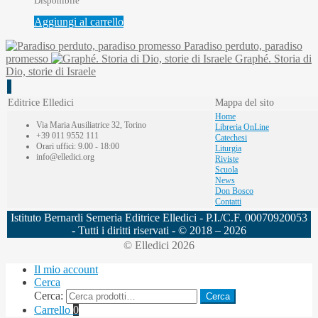
Disponibile
Aggiungi al carrello
Paradiso perduto, paradiso
promesso
Graphé. Storia di
Dio, storie di Israele
Editrice Elledici
Mappa del sito
Home
Via Maria Ausiliatrice 32, Torino
Libreria OnLine
+39 011 9552 111
Catechesi
Orari uffici: 9.00 - 18:00
Liturgia
info@elledici.org
Riviste
Scuola
News
Don Bosco
Contatti
Istituto Bernardi Semeria Editrice Elledici - P.I./C.F. 00070920053
- Tutti i diritti riservati - © 2018 – 2026
© Elledici 2026
Il mio account
Cerca
Cerca:
Cerca
Carrello
0