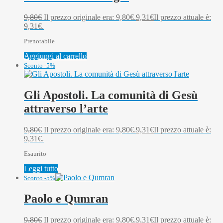
9,80
€
Il prezzo originale era: 9,80€.
9,31
€
Il prezzo attuale è:
9,31€.
Prenotabile
Aggiungi al carrello
Sconto -5%
Gli Apostoli. La comunità di Gesù
attraverso l’arte
9,80
€
Il prezzo originale era: 9,80€.
9,31
€
Il prezzo attuale è:
9,31€.
Esaurito
Leggi tutto
Sconto -5%
Paolo e Qumran
9,80
€
Il prezzo originale era: 9,80€.
9,31
€
Il prezzo attuale è: