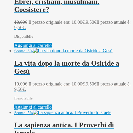
Ebrei, cristiani, musulmani.
Coesistere?
10,00
€
Il prezzo originale era: 10,00€.
9,50
€
Il prezzo attuale è:
9,50€.
Disponibile
Aggiungi al carrello
Sconto -5%
La vita dopo la morte da Osiride a
Gesù
10,00
€
Il prezzo originale era: 10,00€.
9,50
€
Il prezzo attuale è:
9,50€.
Prenotabile
Aggiungi al carrello
Sconto -5%
La sapienza antica. I Proverbi di