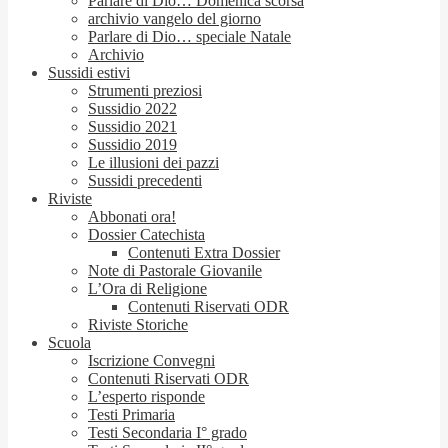
Parlare di Dio… Domenica scorsa
archivio vangelo del giorno
Parlare di Dio… speciale Natale
Archivio
Sussidi estivi
Strumenti preziosi
Sussidio 2022
Sussidio 2021
Sussidio 2019
Le illusioni dei pazzi
Sussidi precedenti
Riviste
Abbonati ora!
Dossier Catechista
Contenuti Extra Dossier
Note di Pastorale Giovanile
L’Ora di Religione
Contenuti Riservati ODR
Riviste Storiche
Scuola
Iscrizione Convegni
Contenuti Riservati ODR
L’esperto risponde
Testi Primaria
Testi Secondaria I° grado