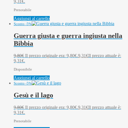
9,31€.
Prenotabile
Aggiungi al carrello
Sconto -5%
Guerra giusta e guerra ingiusta nella
Bibbia
9,80
€
Il prezzo originale era: 9,80€.
9,31
€
Il prezzo attuale è:
9,31€.
Disponibile
Aggiungi al carrello
Sconto -5%
Gesù e il lago
9,80
€
Il prezzo originale era: 9,80€.
9,31
€
Il prezzo attuale è:
9,31€.
Prenotabile