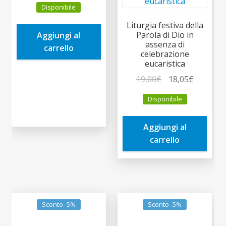
Disponibile
originale
attuale
era:
è:
Liturgia festiva della
Parola di Dio in
Aggiungi al
4,90€.
4,66€.
assenza di
carrello
celebrazione
eucaristica
Il
Il
19,00
€
18,05
€
prezzo
prezzo
Disponibile
originale
attuale
era:
è:
Aggiungi al
19,00€.
18,05€.
carrello
Sconto -5%
Sconto -5%