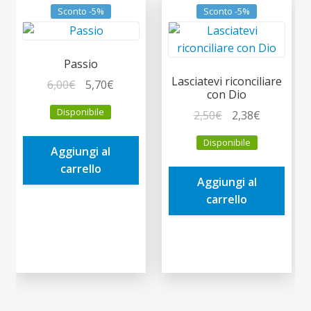
Sconto -5%
Sconto -5%
Passio
Lasciatevi riconciliare
Il
Il
6,00
€
5,70
€
con Dio
prezzo
prezzo
Disponibile
Il
Il
2,50
€
2,38
€
originale
attuale
prezzo
prezzo
era:
è:
Disponibile
originale
attuale
Aggiungi al
6,00€.
5,70€.
era:
è:
carrello
Aggiungi al
2,50€.
2,38€.
carrello