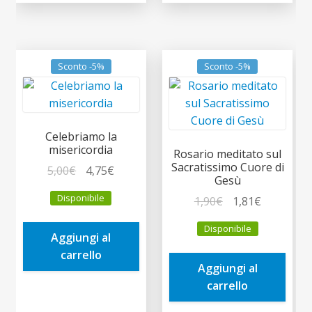
Sconto -5%
Sconto -5%
Celebriamo la
misericordia
Rosario meditato sul
Sacratissimo Cuore di
Il
Il
5,00
€
4,75
€
Gesù
prezzo
prezzo
Disponibile
Il
Il
1,90
€
1,81
€
originale
attuale
prezzo
prezzo
era:
è:
Disponibile
originale
attuale
Aggiungi al
5,00€.
4,75€.
era:
è:
carrello
Aggiungi al
1,90€.
1,81€.
carrello