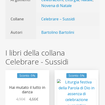
Novena di Natale
Collane
Celebrare – Sussidi
Autori
Bartolino Bartolini
I libri della collana
Celebrare - Sussidi
Sconto -5%
Sconto -5%
Hai mutato il lutto in
danza
Il
Il
4,90
€
4,66
€
prezzo
prezzo