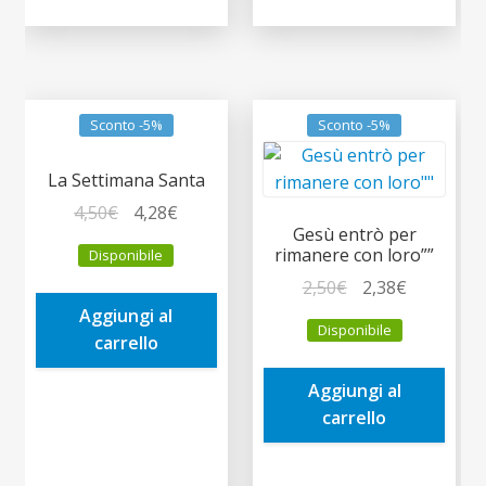
Sconto -5%
Sconto -5%
La Settimana Santa
Il
Il
4,50
€
4,28
€
Gesù entrò per
prezzo
prezzo
rimanere con loro””
Disponibile
originale
attuale
Il
Il
2,50
€
2,38
€
era:
è:
prezzo
prezzo
Aggiungi al
4,50€.
4,28€.
Disponibile
originale
attuale
carrello
era:
è:
Aggiungi al
2,50€.
2,38€.
carrello