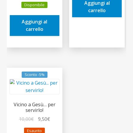
prezzo
prezzo
Aggiungi al
10,90€.
10,36€.
Disponibile
originale
attuale
carrello
era:
è:
Aggiungi al
9,90€.
9,41€.
carrello
Sconto -5%
Vicino a Gesù… per
servirlo!
Il
Il
10,00
€
9,50
€
prezzo
prezzo
Esaurito