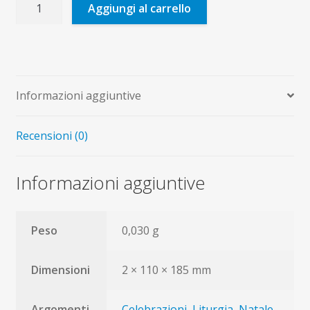
Incontro
Aggiungi al carrello
a
Gesù
che
viene
quantità
Informazioni aggiuntive
Recensioni (0)
Informazioni aggiuntive
Peso
0,030 g
Dimensioni
2 × 110 × 185 mm
Argomenti
Celebrazioni
,
Liturgia
,
Natale
,