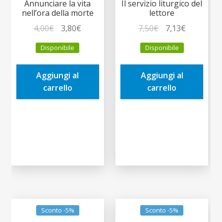
Annunciare la vita
Il servizio liturgico del
nell’ora della morte
lettore
Il
Il
Il
Il
4,00
€
3,80
€
7,50
€
7,13
€
prezzo
prezzo
prezzo
prezzo
Disponibile
Disponibile
originale
attuale
originale
attuale
era:
è:
era:
è:
Aggiungi al
Aggiungi al
4,00€.
3,80€.
7,50€.
7,13€.
carrello
carrello
Sconto -5%
Sconto -5%