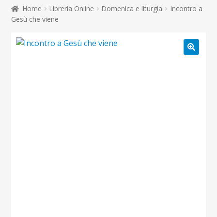
child
Home
Libreria Online
Domenica e liturgia
Incontro a
Espandi
Contatti
Gesù che viene
il
menu
Espandi
Don Bosco
child
il
menu
child