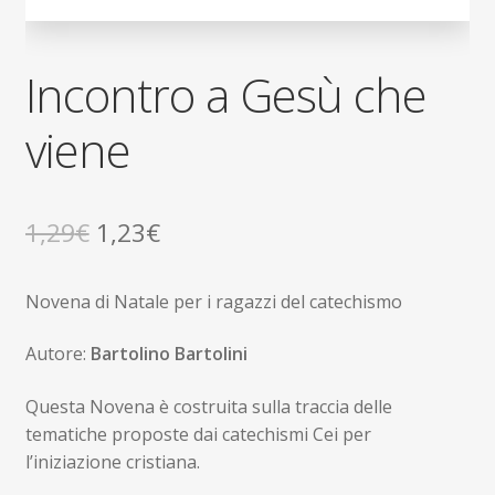
Incontro a Gesù che
viene
Il
Il
1,29
€
1,23
€
prezzo
prezzo
Novena di Natale per i ragazzi del catechismo
originale
attuale
era:
è:
Autore:
Bartolino Bartolini
1,29€.
1,23€.
Questa Novena è costruita sulla traccia delle
tematiche proposte dai catechismi Cei per
l’iniziazione cristiana.