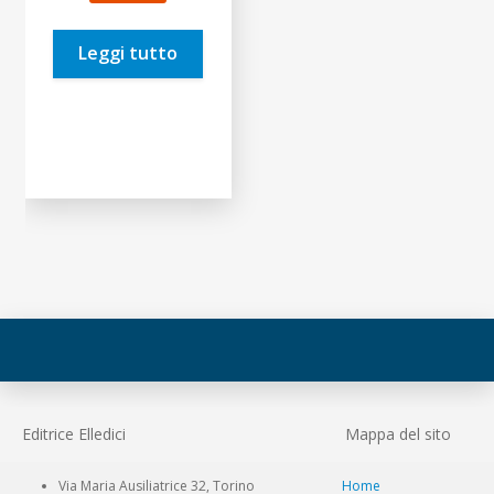
originale
attuale
era:
è:
Leggi tutto
10,00€.
9,50€.
Editrice Elledici
Mappa del sito
Via Maria Ausiliatrice 32, Torino
Home