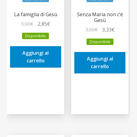
La famiglia di Gesù
Senza Maria non c’è
Gesù
Il
Il
3,00
€
2,85
€
Il
Il
3,50
€
3,33
€
prezzo
prezzo
Disponibile
prezzo
prezzo
originale
attuale
Disponibile
originale
attuale
era:
è:
era:
è:
Aggiungi al
3,00€.
2,85€.
Aggiungi al
3,50€.
3,33€.
carrello
carrello