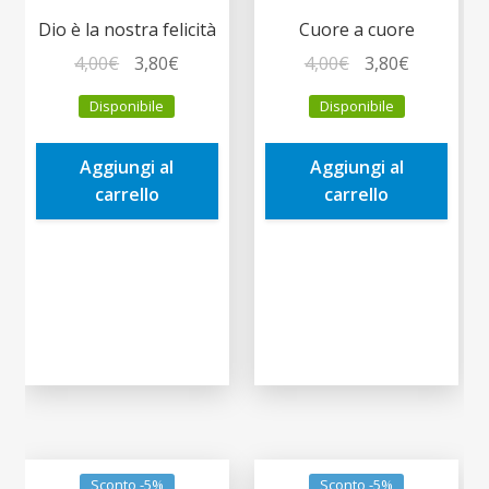
Dio è la nostra felicità
Cuore a cuore
Il
Il
Il
Il
4,00
€
3,80
€
4,00
€
3,80
€
prezzo
prezzo
prezzo
prezzo
Disponibile
Disponibile
originale
attuale
originale
attuale
era:
è:
era:
è:
Aggiungi al
Aggiungi al
4,00€.
3,80€.
4,00€.
3,80€.
carrello
carrello
Sconto -5%
Sconto -5%