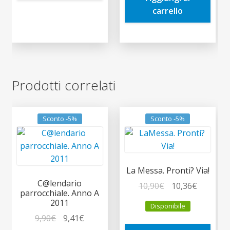
carrello
Prodotti correlati
Sconto -5%
Sconto -5%
La Messa. Pronti? Via!
C@lendario
Il
Il
10,90
€
10,36
€
parrocchiale. Anno A
prezzo
prezzo
2011
Disponibile
originale
attuale
Il
Il
9,90
€
9,41
€
era:
è: