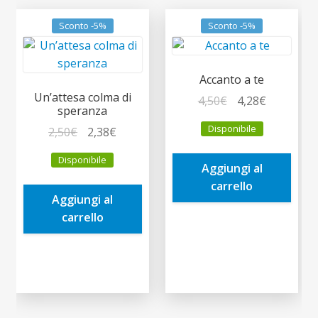
Sconto -5%
Sconto -5%
Accanto a te
Un’attesa colma di
Il
Il
4,50
€
4,28
€
speranza
prezzo
prezzo
Disponibile
Il
Il
2,50
€
2,38
€
originale
attuale
prezzo
prezzo
era:
è:
Disponibile
originale
attuale
Aggiungi al
4,50€.
4,28€.
era:
è:
carrello
Aggiungi al
2,50€.
2,38€.
carrello