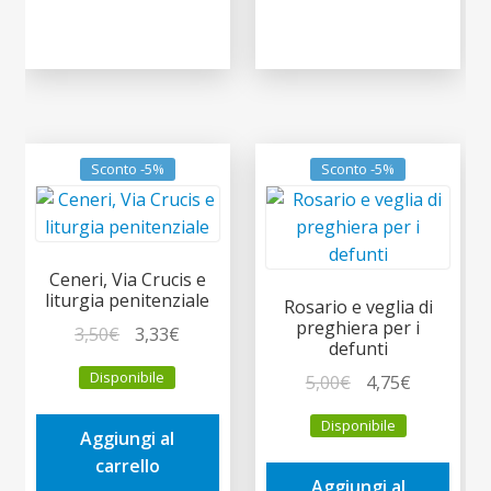
Sconto -5%
Sconto -5%
Ceneri, Via Crucis e
liturgia penitenziale
Rosario e veglia di
preghiera per i
Il
Il
3,50
€
3,33
€
defunti
prezzo
prezzo
Disponibile
Il
Il
5,00
€
4,75
€
originale
attuale
prezzo
prezzo
era:
è:
Disponibile
originale
attuale
Aggiungi al
3,50€.
3,33€.
era:
è:
carrello
Aggiungi al
5,00€.
4,75€.