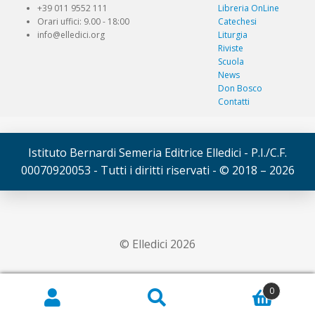
+39 011 9552 111
Libreria OnLine
Orari uffici: 9.00 - 18:00
Catechesi
info@elledici.org
Liturgia
Riviste
Scuola
News
Don Bosco
Contatti
Istituto Bernardi Semeria Editrice Elledici - P.I./C.F.
00070920053 - Tutti i diritti riservati - © 2018 – 2026
© Elledici 2026
0
Cerca:
Cerca