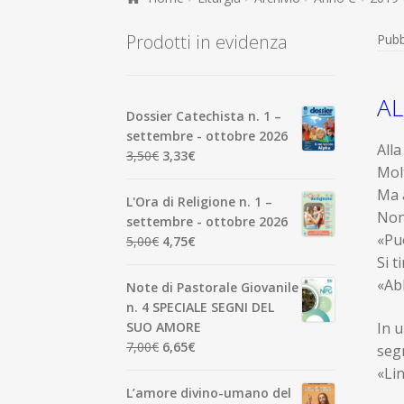
Prodotti in evidenza
Pubb
AL
Dossier Catechista n. 1 –
settembre - ottobre 2026
Alla
Il
Il
3,50
€
3,33
€
Molt
prezzo
prezzo
Ma a
originale
attuale
L'Ora di Religione n. 1 –
era:
è:
Non
settembre - ottobre 2026
3,50€.
3,33€.
«Può
Il
Il
5,00
€
4,75
€
prezzo
prezzo
Si 
originale
attuale
«Abb
Note di Pastorale Giovanile
era:
è:
n. 4 SPECIALE SEGNI DEL
5,00€.
4,75€.
In u
SUO AMORE
Il
Il
7,00
€
6,65
€
segn
prezzo
prezzo
«Lin
originale
attuale
L’amore divino-umano del