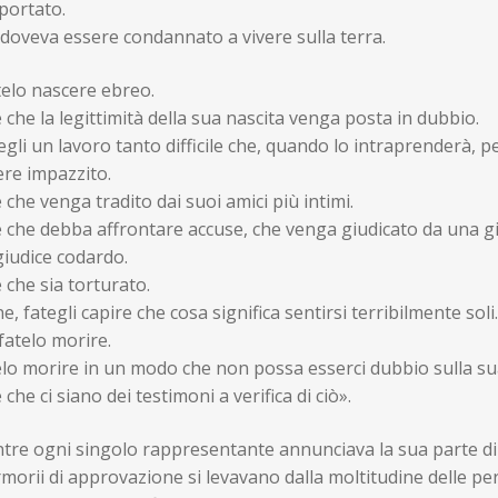
portato.
doveva essere condannato a vivere sulla terra.
telo nascere ebreo.
 che la legittimità della sua nascita venga posta in dubbio.
gli un lavoro tanto difficile che, quando lo intraprenderà, p
ere impazzito.
 che venga tradito dai suoi amici più intimi.
e che debba affrontare accuse, che venga giudicato da una g
giudice codardo.
 che sia torturato.
ne, fategli capire che cosa significa sentirsi terribilmente soli.
fatelo morire.
elo morire in un modo che non possa esserci dubbio sulla su
 che ci siano dei testimoni a verifica di ciò».
tre ogni singolo rappresentante annunciava la sua parte di
orii di approvazione si levavano dalla moltitudine delle per