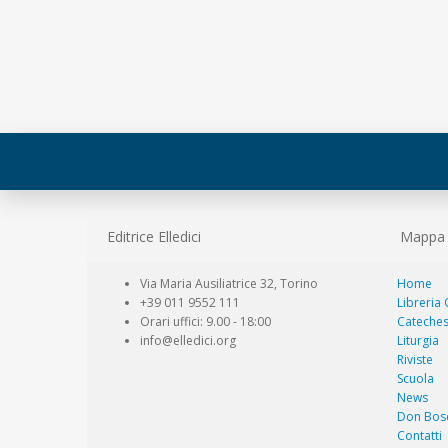
Editrice Elledici
Mappa d
Via Maria Ausiliatrice 32, Torino
Home
+39 011 9552 111
Libreria
Orari uffici: 9.00 - 18:00
Cateches
info@elledici.org
Liturgia
Riviste
Scuola
News
Don Bos
Contatti