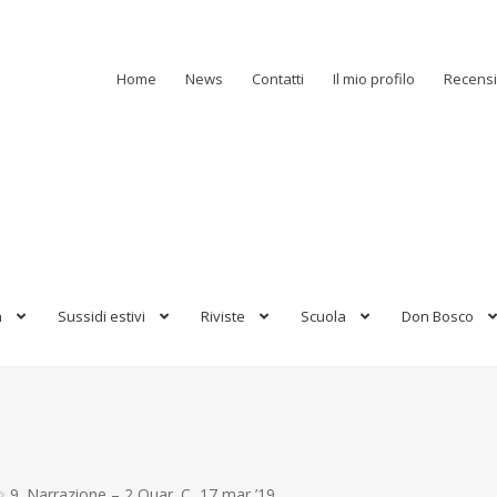
Home
News
Contatti
Il mio profilo
Recensi
a
Sussidi estivi
Riviste
Scuola
Don Bosco
9. Narrazione – 2 Quar. C, 17 mar ’19