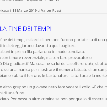
licato il
11 Marzo 2019
di
Valter Rossi
LA FINE DEI TEMPI
 fine dei tempi, miliardi di persone furono portate su di una
i indietreggiarono davanti a quel bagliore.
lcuni in prima fila parlarono in modo concitato.
 con timore reverenziale, ma con fare provocatorio.
 Dio giudicarci? Ma cosa ne sa lui della sofferenza?», sbot
tirò su una manica per mostrare il numero tatuato di un cam
iamo subìto il terrore, le bastonature, la tortura e la morte!
n altro gruppo un giovane nero fece vedere il collo. «E che 
i di una fune.
ciato. Per nessun altro crimine se non per quello di essere 