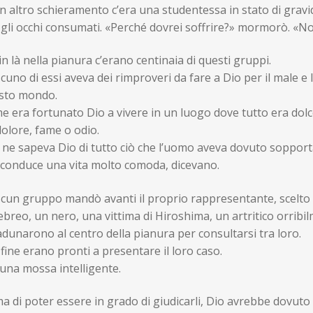
n altro schieramento c’era una studentessa in stato di grav
gli occhi consumati. «Perché dovrei soffrire?» mormorò. «No
in là nella pianura c’erano centinaia di questi gruppi.
cuno di essi aveva dei rimproveri da fare a Dio per il male e
sto mondo.
 era fortunato Dio a vivere in un luogo dove tutto era dolc
olore, fame o odio.
 ne sapeva Dio di tutto ciò che l’uomo aveva dovuto soppor
 conduce una vita molto comoda, dicevano.
scun gruppo mandò avanti il proprio rappresentante, scelto 
breo, un nero, una vittima di Hiroshima, un artritico orrib
adunarono al centro della pianura per consultarsi tra loro.
 fine erano pronti a presentare il loro caso.
una mossa intelligente.
a di poter essere in grado di giudicarli, Dio avrebbe dovut