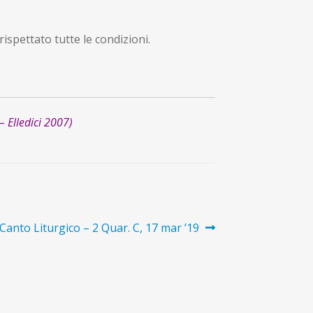
ispettato tutte le condizioni.
– Elledici 2007)
ticolo
 Canto Liturgico – 2 Quar. C, 17 mar ’19
ccessivo: