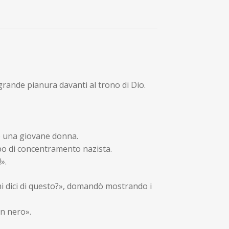
 grande pianura davanti al trono di Dio.
tò una giovane donna.
po di concentramento nazista.
».
mi dici di questo?», domandò mostrando i
un nero».