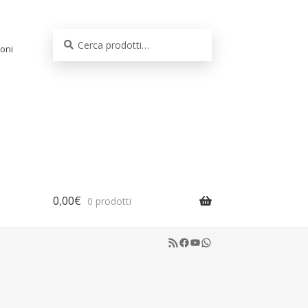
Cerca:
Cerca
oni
0,00
€
0 prodotti
RSS Feed
Facebook
YouTube
WhatsApp