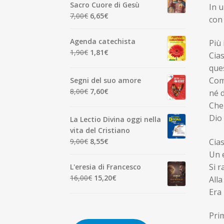
era:
è:
Sacro Cuore di Gesù
In u
7,00€.
6,65€.
Il
Il
7,00
€
6,65
€
con 
prezzo
prezzo
originale
attuale
Agenda catechista
Più 
era:
è:
Il
Il
1,90
€
1,81
€
Cias
7,00€.
6,65€.
prezzo
prezzo
que
originale
attuale
Come
Segni del suo amore
era:
è:
Il
Il
8,00
€
7,60
€
né d
1,90€.
1,81€.
prezzo
prezzo
Che
originale
attuale
Dio
La Lectio Divina oggi nella
era:
è:
vita del Cristiano
8,00€.
7,60€.
Il
Il
9,00
€
8,55
€
Cia
prezzo
prezzo
Un e
originale
attuale
Si r
L'eresia di Francesco
era:
è:
Il
Il
16,00
€
15,20
€
Alla
9,00€.
8,55€.
prezzo
prezzo
Era 
originale
attuale
era:
è:
Prim
16,00€.
15,20€.