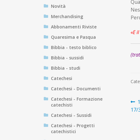
Quan
Novità
Nes
Merchandising
Perc
Abbonamenti Riviste
«E i
Quaresima e Pasqua
Bibbia - testo biblico
(tra
Bibbia - sussidi
Bibbia - studi
Catechesi
Cate
Catechesi - Documenti
Catechesi - Formazione
N
A
1
catechisti
p
17/3
ar
Catechesi - Sussidi
Catechesi - Progetti
catechistici