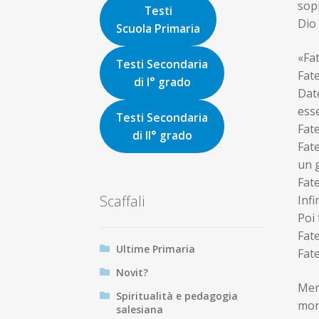
sop
Testi
Dio 
Scuola Primaria
«Fa
Testi Secondaria
Fate
di I° grado
Date
ess
Testi Secondaria
Fate
di II° grado
Fat
un 
Fate
Scaffali
Infi
Poi 
Fat
Ultime Primaria
Fate
Novit?
Men
Spiritualità e pedagogia
morm
salesiana