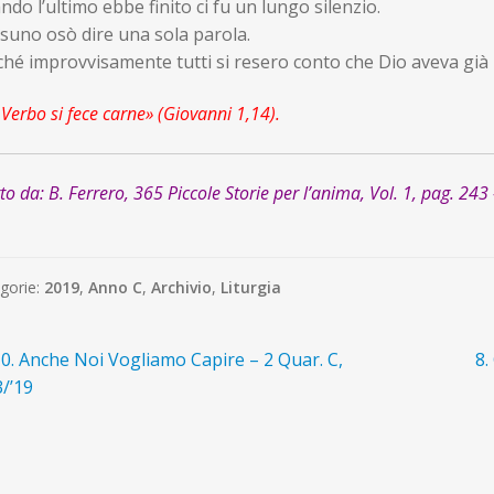
do l’ultimo ebbe finito ci fu un lungo silenzio.
suno osò dire una sola parola.
hé improvvisamente tutti si resero conto che Dio aveva già r
l Verbo si fece carne» (Giovanni 1,14).
tto da: B. Ferrero, 365 Piccole Storie per l’anima, Vol. 1, pag. 243 
gorie:
2019
,
Anno C
,
Archivio
,
Liturgia
avigazione
rticolo
Ar
0. Anche Noi Vogliamo Capire – 2 Quar. C,
8.
recedente:
su
/’19
ticoli