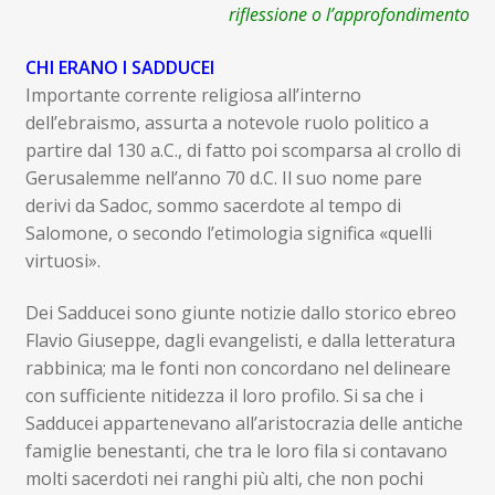
child
riflessione o l’approfondimento
Espandi
Contatti
il
CHI ERANO I SADDUCEI
menu
Espandi
Don Bosco
Importante corrente religiosa all’interno
child
il
dell’ebraismo, assurta a notevole ruolo politico a
menu
partire dal 130 a.C., di fatto poi scomparsa al crollo di
child
Gerusalemme nell’anno 70 d.C. Il suo nome pare
derivi da Sadoc, sommo sacerdote al tempo di
Salomone, o secondo l’etimologia significa «quelli
virtuosi».
Dei Sadducei sono giunte notizie dallo storico ebreo
Flavio Giuseppe, dagli evangelisti, e dalla letteratura
rabbinica; ma le fonti non concordano nel delineare
con sufficiente nitidezza il loro profilo. Si sa che i
Sadducei appartenevano all’aristocrazia delle antiche
famiglie benestanti, che tra le loro fila si contavano
molti sacerdoti nei ranghi più alti, che non pochi