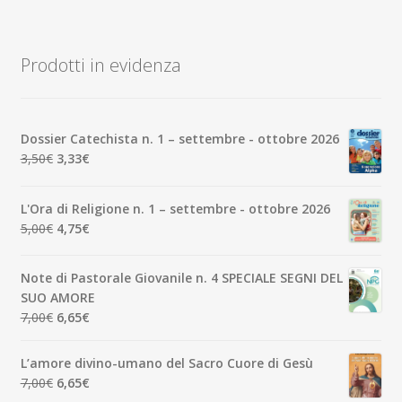
Prodotti in evidenza
Dossier Catechista n. 1 – settembre - ottobre 2026
Il
Il
3,50
€
3,33
€
prezzo
prezzo
originale
attuale
L'Ora di Religione n. 1 – settembre - ottobre 2026
era:
è:
Il
Il
5,00
€
4,75
€
3,50€.
3,33€.
prezzo
prezzo
originale
attuale
Note di Pastorale Giovanile n. 4 SPECIALE SEGNI DEL
era:
è:
SUO AMORE
5,00€.
4,75€.
Il
Il
7,00
€
6,65
€
prezzo
prezzo
originale
attuale
L’amore divino-umano del Sacro Cuore di Gesù
era:
è:
Il
Il
7,00
€
6,65
€
7,00€.
6,65€.
prezzo
prezzo