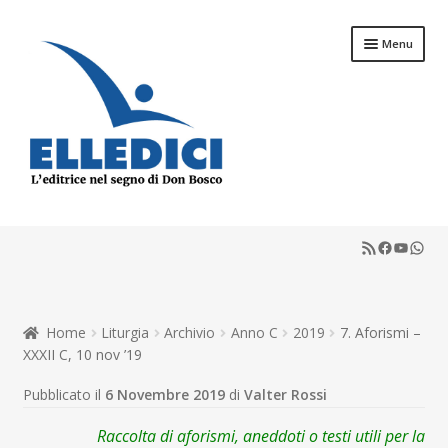
Vai
Vai
Menu
alla
al
navigazione
contenuto
Espandi
Libreria Online
il
RSS Feed
Faceboo
YouTu
What
menu
Espandi
Catechesi
child
il
menu
Espandi
Liturgia
child
il
Home
Liturgia
Archivio
Anno C
2019
7. Aforismi –
menu
Espandi
Sussidi
XXXII C, 10 nov ’19
child
il
menu
Espandi
Pubblicato il
6 Novembre 2019
di
Valter Rossi
Riviste
child
il
menu
Raccolta di aforismi, aneddoti o testi utili per la
Scuola