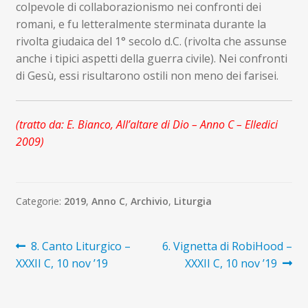
colpevole di collaborazionismo nei confronti dei
romani, e fu letteralmente sterminata durante la
rivolta giudaica del 1° secolo d.C. (rivolta che assunse
anche i tipici aspetti della guerra civile). Nei confronti
di Gesù, essi risultarono ostili non meno dei farisei.
(tratto da: E. Bianco, All’altare di Dio – Anno C – Elledici
2009)
Categorie:
2019
,
Anno C
,
Archivio
,
Liturgia
Navigazione
Articolo
Articolo
8. Canto Liturgico –
6. Vignetta di RobiHood –
precedente:
successivo:
XXXII C, 10 nov ’19
XXXII C, 10 nov ’19
articoli