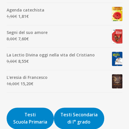
originale
attuale
Agenda catechista
era:
è:
Il
Il
1,90
€
1,81
€
7,00€.
6,65€.
prezzo
prezzo
originale
attuale
Segni del suo amore
era:
è:
Il
Il
8,00
€
7,60
€
1,90€.
1,81€.
prezzo
prezzo
originale
attuale
La Lectio Divina oggi nella vita del Cristiano
era:
è:
Il
Il
9,00
€
8,55
€
8,00€.
7,60€.
prezzo
prezzo
originale
attuale
L'eresia di Francesco
era:
è:
Il
Il
16,00
€
15,20
€
9,00€.
8,55€.
prezzo
prezzo
originale
attuale
era:
è:
16,00€.
15,20€.
Testi
Testi Secondaria
Scuola Primaria
di I° grado