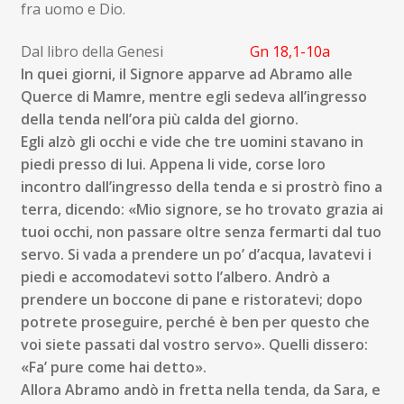
fra uomo e Dio.
Dal libro della Genesi
Gn 18,1-10a
I
n quei giorni, il Signore apparve ad Abramo alle
Querce di Mamre, mentre egli sedeva all’ingresso
della tenda nell’ora più calda del giorno.
Egli alzò
gli occhi e vide che tre uomini stavano in
piedi presso di lui. Appena li vide, corse loro
incontro dall’ingresso della tenda e si prostrò fino a
terra, dicendo: «Mio signore, se ho trovato grazia ai
tuoi occhi, non passare oltre senza fermarti dal tuo
servo. Si vada a prendere un po’ d’acqua, lavatevi i
piedi e accomodatevi sotto l’albero. Andrò a
prendere un boccone di pane e ristoratevi; dopo
potrete proseguire, perché è ben per questo che
voi siete passati dal vostro servo». Quelli dissero:
«Fa’ pure come hai detto».
Allor
a Abramo andò in fretta nella tenda, da Sara, e