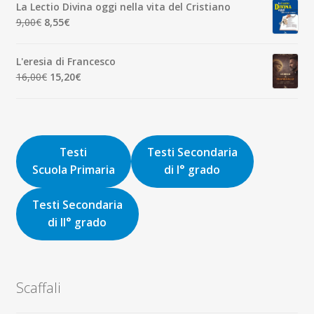
La Lectio Divina oggi nella vita del Cristiano
era:
è:
Il
Il
9,00
€
8,55
€
8,00€.
7,60€.
prezzo
prezzo
originale
attuale
L'eresia di Francesco
era:
è:
Il
Il
16,00
€
15,20
€
9,00€.
8,55€.
prezzo
prezzo
originale
attuale
era:
è:
16,00€.
15,20€.
Testi
Testi Secondaria
Scuola Primaria
di I° grado
Testi Secondaria
di II° grado
Scaffali