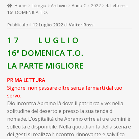
child
Home
Liturgia
Archivio
Anno C
2022
4. Letture –
Espandi
Contatti
16ª DOMENICA T.O.
il
menu
Espandi
Don Bosco
Pubblicato il
12 Luglio 2022
di
Valter Rossi
child
il
menu
1 7 L U G L I O
child
16ª DOMENICA T.O.
LA PARTE MIGLIORE
PRIMA LETTURA
Signore, non passare oltre senza fermarti dal tuo
servo.
Dio incontra Abramo là dove il patriarca vive: nella
solitudine del deserto e presso la sua tenda di
nomade. L’ospitalità che Abramo offre ai tre uomini è
sollecita e disponibile. Nella quotidianità della scena e
dei gesti si realizza l’incontro rinnovante e salvifico