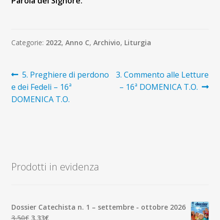
Parola del Signore.
Categorie:
2022
,
Anno C
,
Archivio
,
Liturgia
Navigazione
Articolo
Articolo
5. Preghiere di perdono
3. Commento alle Letture
precedente:
successivo:
e dei Fedeli – 16ª
– 16ª DOMENICA T.O.
articoli
DOMENICA T.O.
Prodotti in evidenza
Dossier Catechista n. 1 – settembre - ottobre 2026
Il
Il
3,50
€
3,33
€