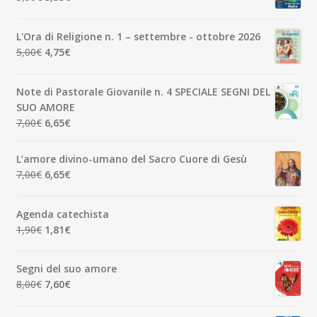
prezzo
prezzo
originale
attuale
L'Ora di Religione n. 1 – settembre - ottobre 2026
era:
è:
Il
Il
5,00
€
4,75
€
3,50€.
3,33€.
prezzo
prezzo
originale
attuale
Note di Pastorale Giovanile n. 4 SPECIALE SEGNI DEL
era:
è:
SUO AMORE
5,00€.
4,75€.
Il
Il
7,00
€
6,65
€
prezzo
prezzo
originale
attuale
L’amore divino-umano del Sacro Cuore di Gesù
era:
è:
Il
Il
7,00
€
6,65
€
7,00€.
6,65€.
prezzo
prezzo
originale
attuale
Agenda catechista
era:
è:
Il
Il
1,90
€
1,81
€
7,00€.
6,65€.
prezzo
prezzo
originale
attuale
Segni del suo amore
era:
è:
Il
Il
8,00
€
7,60
€
1,90€.
1,81€.
prezzo
prezzo
originale
attuale