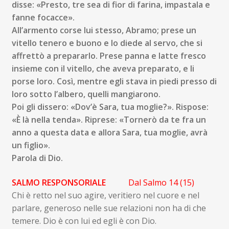
disse:
«Presto
,
tr
e sea di fior di farina, impastala e
fanne focacce».
All’armento corse lui stesso, Abramo; prese un
vitello tenero
e
buono e lo diede al servo, che si
affrettò a prepararlo. Prese
panna
e latte fresco
insieme con il vitello, che aveva prepara
to,
e li
porse loro. Così, mentre egli stava in piedi presso di
lo
ro sotto l’albero, quelli mangiarono.
Poi
gli dissero: «Dov’è Sara, tua moglie?». Rispose:
«È là nella
tenda». Riprese: «Tornerò
da te fra un
anno a questa data e
allora Sara,
tua moglie, avrà
un figlio».
Parola
di Dio.
SALMO
RESPONSORIALE
Dal Salmo 14 (15)
Chi è retto nel suo agire, veritiero nel cuore e nel
parlare, generoso nelle sue relazioni non ha di che
temere. Dio è con lui ed egli è con Dio.