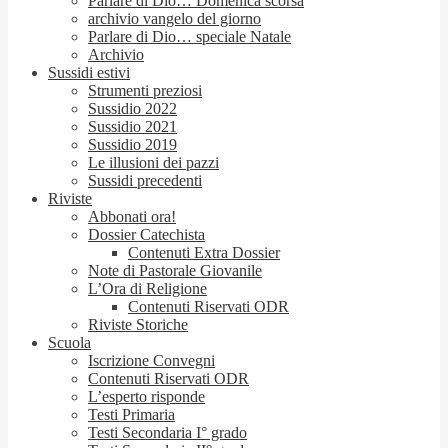
Parlare di Dio… Domenica scorsa
archivio vangelo del giorno
Parlare di Dio… speciale Natale
Archivio
Sussidi estivi
Strumenti preziosi
Sussidio 2022
Sussidio 2021
Sussidio 2019
Le illusioni dei pazzi
Sussidi precedenti
Riviste
Abbonati ora!
Dossier Catechista
Contenuti Extra Dossier
Note di Pastorale Giovanile
L’Ora di Religione
Contenuti Riservati ODR
Riviste Storiche
Scuola
Iscrizione Convegni
Contenuti Riservati ODR
L’esperto risponde
Testi Primaria
Testi Secondaria I° grado