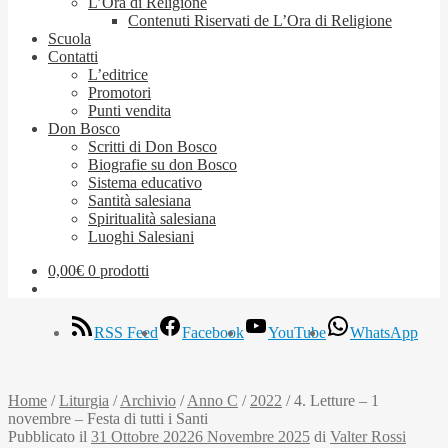
L’Ora di Religione
Contenuti Riservati de L’Ora di Religione
Scuola
Contatti
L’editrice
Promotori
Punti vendita
Don Bosco
Scritti di Don Bosco
Biografie su don Bosco
Sistema educativo
Santità salesiana
Spiritualità salesiana
Luoghi Salesiani
0,00
€
0 prodotti
RSS Feed
Facebook
YouTube
WhatsApp
Home
/
Liturgia
/
Archivio
/
Anno C
/
2022
/
4. Letture – 1
novembre – Festa di tutti i Santi
Pubblicato il
31 Ottobre 2022
6 Novembre 2025
di
Valter Rossi