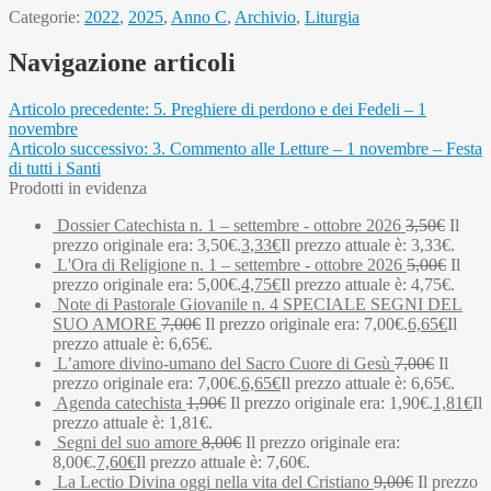
Categorie:
2022
,
2025
,
Anno C
,
Archivio
,
Liturgia
Navigazione articoli
Articolo precedente:
5. Preghiere di perdono e dei Fedeli – 1
novembre
Articolo successivo:
3. Commento alle Letture – 1 novembre – Festa
di tutti i Santi
Prodotti in evidenza
Dossier Catechista n. 1 – settembre - ottobre 2026
3,50
€
Il
prezzo originale era: 3,50€.
3,33
€
Il prezzo attuale è: 3,33€.
L'Ora di Religione n. 1 – settembre - ottobre 2026
5,00
€
Il
prezzo originale era: 5,00€.
4,75
€
Il prezzo attuale è: 4,75€.
Note di Pastorale Giovanile n. 4 SPECIALE SEGNI DEL
SUO AMORE
7,00
€
Il prezzo originale era: 7,00€.
6,65
€
Il
prezzo attuale è: 6,65€.
L’amore divino-umano del Sacro Cuore di Gesù
7,00
€
Il
prezzo originale era: 7,00€.
6,65
€
Il prezzo attuale è: 6,65€.
Agenda catechista
1,90
€
Il prezzo originale era: 1,90€.
1,81
€
Il
prezzo attuale è: 1,81€.
Segni del suo amore
8,00
€
Il prezzo originale era:
8,00€.
7,60
€
Il prezzo attuale è: 7,60€.
La Lectio Divina oggi nella vita del Cristiano
9,00
€
Il prezzo