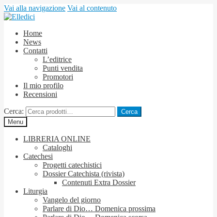
Vai alla navigazione
Vai al contenuto
Home
News
Contatti
L’editrice
Punti vendita
Promotori
Il mio profilo
Recensioni
Cerca:
Cerca
Menu
LIBRERIA ONLINE
Cataloghi
Catechesi
Progetti catechistici
Dossier Catechista (rivista)
Contenuti Extra Dossier
Liturgia
Vangelo del giorno
Parlare di Dio… Domenica prossima