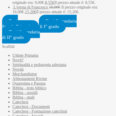
originale era: 9,00€.
8,55
€
Il prezzo attuale è: 8,55€.
L'eresia di Francesco
16,00
€
Il prezzo originale era:
16,00€.
15,20
€
Il prezzo attuale è: 15,20€.
Testi
Testi Secondaria
Scuola Primaria
di I° grado
Testi Secondaria
di II° grado
Scaffali
Ultime Primaria
Novit?
Spiritualità e pedagogia salesiana
Novità
Merchandising
Abbonamenti Riviste
Quaresima e Pasqua
Bibbia - testo biblico
Bibbia - sussidi
Bibbia - studi
Catechesi
Catechesi - Documenti
Catechesi - Formazione catechisti
Catechesi - Sussidi