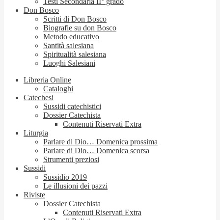
Testi Secondaria II° grado
Don Bosco
Scritti di Don Bosco
Biografie su don Bosco
Metodo educativo
Santità salesiana
Spiritualità salesiana
Luoghi Salesiani
Libreria Online
Cataloghi
Catechesi
Sussidi catechistici
Dossier Catechista
Contenuti Riservati Extra
Liturgia
Parlare di Dio… Domenica prossima
Parlare di Dio… Domenica scorsa
Strumenti preziosi
Sussidi
Sussidio 2019
Le illusioni dei pazzi
Riviste
Dossier Catechista
Contenuti Riservati Extra