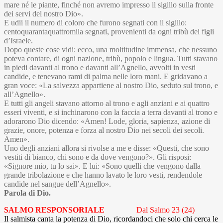
mare né le piante, finché non avremo impresso il sigillo sulla fronte
dei servi del nostro Dio».
E udii il numero di coloro che furono segnati con il sigillo:
centoquarantaquattromila segnati, provenienti da ogni tribù dei figli
d’Israele.
Dopo queste cose vidi: ecco, una moltitudine immensa, che nessuno
poteva contare, di ogni nazione, tribù, popolo e lingua. Tutti stavano
in piedi davanti al trono e davanti all’Agnello, avvolti in vesti
candide, e tenevano rami di palma nelle loro mani. E gridavano a
gran voce: «La salvezza appartiene al nostro Dio, seduto sul trono, e
all’Agnello».
E tutti gli angeli stavano attorno al trono e agli anziani e ai quattro
esseri viventi, e si inchinarono con la faccia a terra davanti al trono e
adorarono Dio dicendo: «Amen! Lode, gloria, sapienza, azione di
grazie, onore, potenza e forza al nostro Dio nei secoli dei secoli.
Amen».
Uno degli anziani allora si rivolse a me e disse: «Questi, che sono
vestiti di bianco, chi sono e da dove vengono?». Gli risposi:
«Signore mio, tu lo sai». E lui: «Sono quelli che vengono dalla
grande tribolazione e che hanno lavato le loro vesti, rendendole
candide nel sangue dell’Agnello».
Parola di Dio.
SALMO RESPONSORIALE
Dal Salmo 23 (24)
Il salmista canta la potenza di Dio, ricordandoci che solo chi cerca le