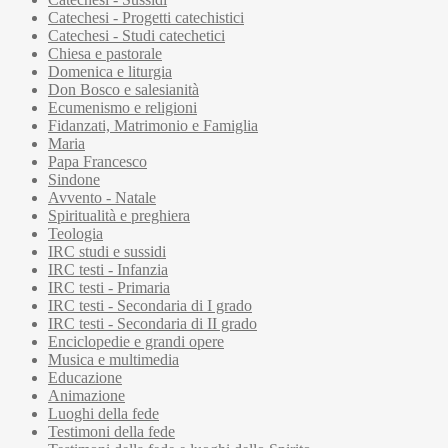
Catechesi - Progetti catechistici
Catechesi - Studi catechetici
Chiesa e pastorale
Domenica e liturgia
Don Bosco e salesianità
Ecumenismo e religioni
Fidanzati, Matrimonio e Famiglia
Maria
Papa Francesco
Sindone
Avvento - Natale
Spiritualità e preghiera
Teologia
IRC studi e sussidi
IRC testi - Infanzia
IRC testi - Primaria
IRC testi - Secondaria di I grado
IRC testi - Secondaria di II grado
Enciclopedie e grandi opere
Musica e multimedia
Educazione
Animazione
Luoghi della fede
Testimoni della fede