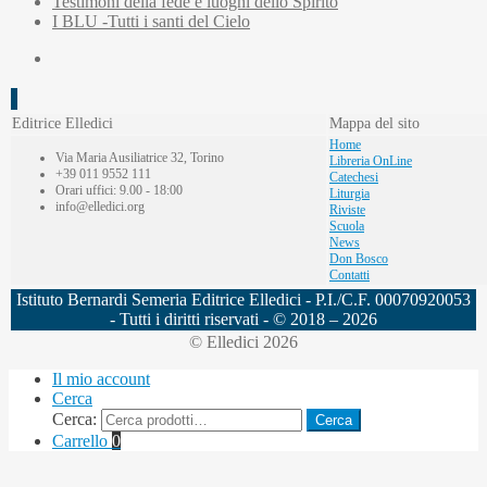
Testimoni della fede e luoghi dello Spirito
I BLU -Tutti i santi del Cielo
Editrice Elledici
Mappa del sito
Home
Via Maria Ausiliatrice 32, Torino
Libreria OnLine
+39 011 9552 111
Catechesi
Orari uffici: 9.00 - 18:00
Liturgia
info@elledici.org
Riviste
Scuola
News
Don Bosco
Contatti
Istituto Bernardi Semeria Editrice Elledici - P.I./C.F. 00070920053
- Tutti i diritti riservati - © 2018 – 2026
© Elledici 2026
Il mio account
Cerca
Cerca:
Cerca
Carrello
0