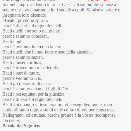
In quel tempo, vedendo le folle, Gesù salì sul monte: si pose a
sedere e si avvicinarono a lui i suoi discepoli. Si mise a parlare e
insegnava loro dicendo:
«Beati i poveri in spirito,
perché di essi è il regno dei cieli.
Beati quelli che sono nel pianto,
perché saranno consolati.
Beati i miti,
perché avranno in eredità la terra.
Beati quelli che hanno fame e sete della giustizia,
perché saranno saziati.
Beati i misericordiosi,
perché troveranno misericordia.
Beati i puri di cuore,
perché vedranno Dio.
Beati gli operatori di pace,
perché saranno chiamati figli di Dio.
Beati i perseguitati per la giustizia,
perché di essi è il regno dei cieli.
Beati voi quando vi insulteranno, vi perseguiteranno e, men-
tendo, diranno ogni sorta di male contro di voi per causa mia.
Rallegratevi ed esultate, perché grande è la vostra ricompensa
nei cieli».
Parola del Signore.