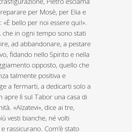
 trasfigurazione, Pietro esclama
r preparare per Mosè, per Elia e
«È bello per noi essere qui!».
, che in ogni tempo sono stati
scire, ad abbandonare, a pestare
vo, fidando nello Spirito e nella
teggiamento opposto, quello che
nza talmente positiva e
ge a fermarti, a dedicarti solo a
n apre lì sul Tabor una casa di
ità. «Alzatevi», dice ai tre,
 vesti bianche, né volti
no e rassicurano. Com’è stato