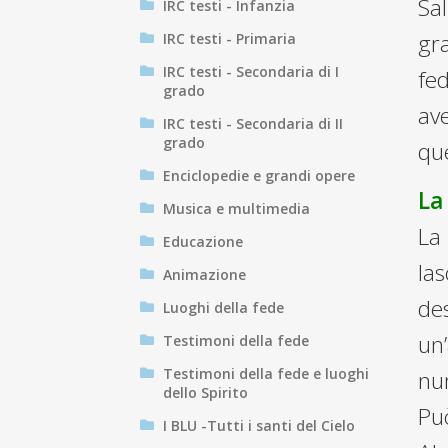
Sal
IRC testi - Infanzia
gra
IRC testi - Primaria
IRC testi - Secondaria di I
fed
grado
ave
IRC testi - Secondaria di II
grado
que
Enciclopedie e grandi opere
La
Musica e multimedia
La
Educazione
las
Animazione
des
Luoghi della fede
un’
Testimoni della fede
Testimoni della fede e luoghi
num
dello Spirito
Può
I BLU -Tutti i santi del Cielo