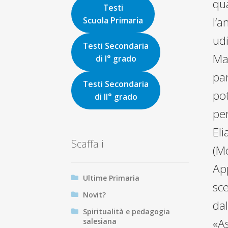
qua
Testi
l’
Scuola Primaria
udi
Testi Secondaria
Mar
di I° grado
par
Testi Secondaria
pot
di II° grado
pe
Eli
Scaffali
(Mc
App
Ultime Primaria
sce
Novit?
dal
Spiritualità e pedagogia
«As
salesiana