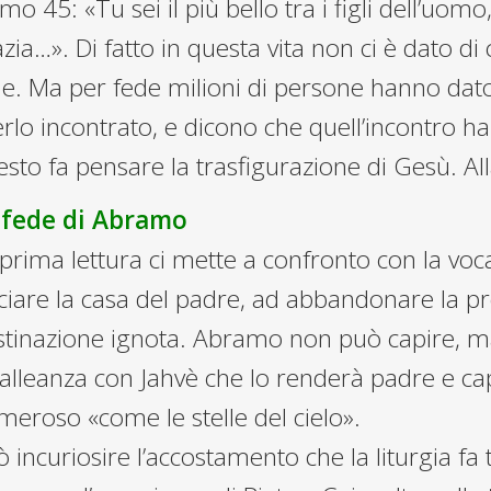
mo 45: «Tu sei il più bello tra i figli dell’uomo
zia…». Di fatto in questa vita non ci è dato 
e. Ma per fede milioni di persone hanno dato 
rlo incontrato, e dicono che quell’incontro ha 
sto fa pensare la trasfigurazione di Gesù. All
 fede di Abramo
 prima lettura ci mette a confronto con la vo
ciare la casa del padre, ad abbandonare la p
tinazione ignota. Abramo non può capire, ma 
alleanza con Jahvè che lo renderà padre e ca
eroso «come le stelle del cielo».
 incuriosire l’accostamento che la liturgia fa t