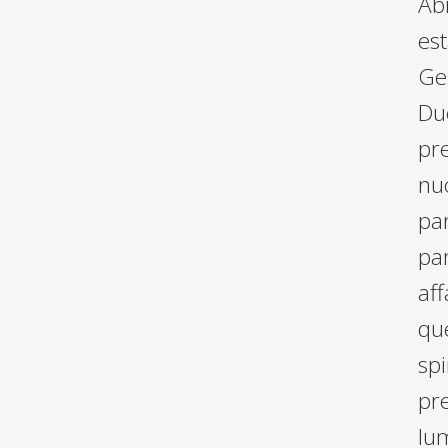
Abr
est
Ges
Due
pre
nuo
par
par
aff
que
spi
pre
lum