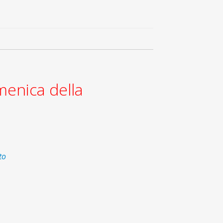
enica della
to