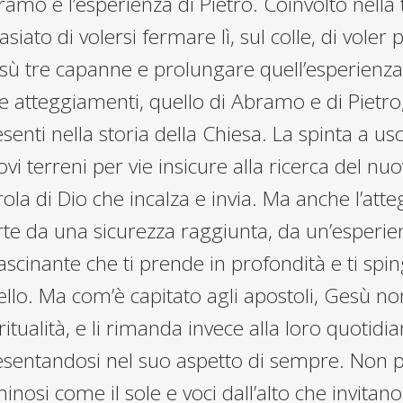
amo e l’esperienza di Pietro. Coinvolto nella
asiato di volersi fermare lì, sul colle, di vole
ù tre capanne e prolungare quell’esperienza: 
 atteggiamenti, quello di Abramo e di Pietro
senti nella storia della Chiesa. La spinta a u
vi terreni per vie insicure alla ricerca del nuo
ola di Dio che incalza e invia. Ma anche l’at
te da una sicurezza raggiunta, da un’esperie
ascinante che ti prende in profondità e ti spin
llo. Ma com’è capitato agli apostoli, Gesù no
ritualità, e li rimanda invece alla loro quotidian
sentandosi nel suo aspetto di sempre. Non più
inosi come il sole e voci dall’alto che invita