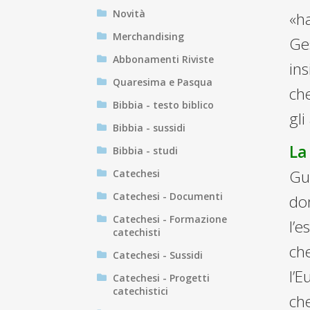
Novità
«h
Merchandising
Ges
Abbonamenti Riviste
ins
Quaresima e Pasqua
che
Bibbia - testo biblico
gli
Bibbia - sussidi
La
Bibbia - studi
Gua
Catechesi
Catechesi - Documenti
do
Catechesi - Formazione
l’e
catechisti
che
Catechesi - Sussidi
l’E
Catechesi - Progetti
catechistici
che