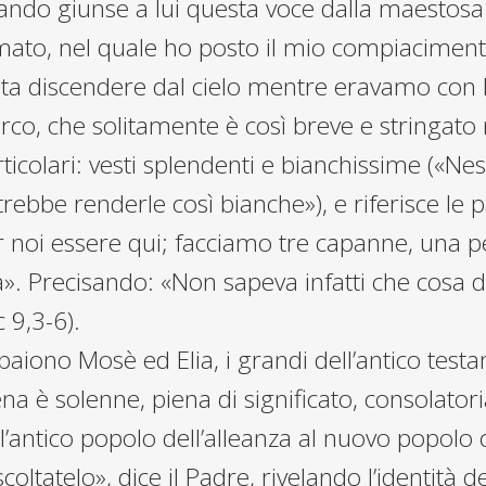
ndo giunse a lui questa voce dalla maestosa gl
amato, nel quale ho posto il mio compiaciment
ta discendere dal cielo mentre eravamo con l
co, che solitamente è così breve e stringato n
ticolari: vesti splendenti e bianchissime («Ne
rebbe renderle così bianche»), e riferisce le p
r noi essere qui; facciamo tre capanne, una p
a». Precisando: «Non sapeva infatti che cosa 
 9,3-6).
aiono Mosè ed Elia, i grandi dell’antico testam
na è solenne, piena di significato, consolator
l’antico popolo dell’alleanza al nuovo popolo 
coltatelo», dice il Padre, rivelando l’identità de