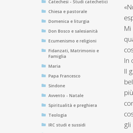
Catechesi - Studi catechetici
«N
Chiesa e pastorale
esp
Domenica e liturgia
Mi
Don Bosco e salesianità
qu
Ecumenismo e religioni
cos
Fidanzati, Matrimonio e
Famiglia
In 
Maria
Il
Papa Francesco
bel
Sindone
pi
Avvento - Natale
co
Spiritualità e preghiera
cos
Teologia
gli
IRC studi e sussidi