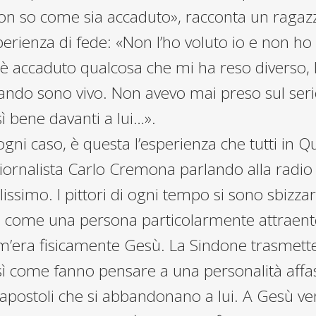
on so come sia accaduto», racconta un ragazz
erienza di fede: «Non l’ho voluto io e non ho
 è accaduto qualcosa che mi ha reso diverso, 
ando sono vivo. Non avevo mai preso sul seri
ì bene davanti a lui…».
ogni caso, è questa l’esperienza che tutti i
 giornalista Carlo Cremona parlando alla ra
lissimo. I pittori di ogni tempo si sono sbizzar
ù come una persona particolarmente attraent
m’era fisicamente Gesù. La Sindone trasmett
ì come fanno pensare a una personalità affasc
 apostoli che si abbandonano a lui. A Gesù veng