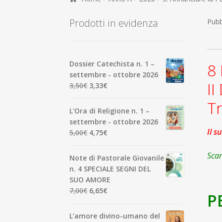
Prodotti in evidenza
Pubb
Dossier Catechista n. 1 –
8
settembre - ottobre 2026
I
Il
Il
3,50
€
3,33
€
prezzo
prezzo
Tr
originale
attuale
L'Ora di Religione n. 1 –
era:
è:
settembre - ottobre 2026
3,50€.
3,33€.
Il s
Il
Il
5,00
€
4,75
€
prezzo
prezzo
originale
attuale
Scar
Note di Pastorale Giovanile
era:
è:
n. 4 SPECIALE SEGNI DEL
5,00€.
4,75€.
SUO AMORE
Il
Il
7,00
€
6,65
€
P
prezzo
prezzo
originale
attuale
L’amore divino-umano del