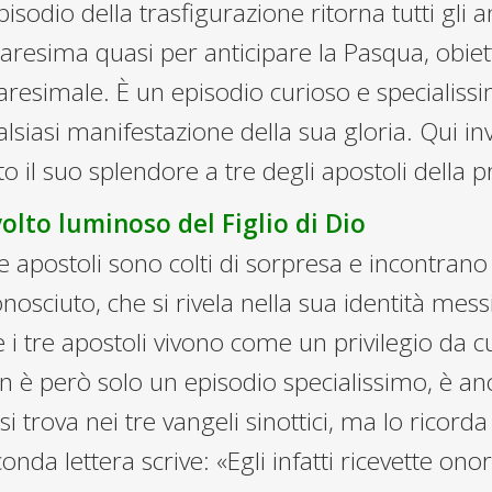
pisodio della trasfigurazione ritorna tutti gli
resima quasi per anticipare la Pasqua, obiet
aresimale. È un episodio curioso e specialis
lsiasi manifestazione della sua gloria. Qui i
to il suo splendore a tre degli apostoli della 
 volto luminoso del Figlio di Dio
re apostoli sono colti di sorpresa e incontran
nosciuto, che si rivela nella sua identità mess
 i tre apostoli vivono come un privilegio da cu
n è però solo un episodio specialissimo, è a
si trova nei tre vangeli sinottici, ma lo ricord
onda lettera scrive: «Egli infatti ricevette ono