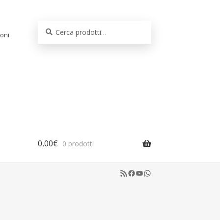
Cerca:
Cerca
oni
0,00
€
0 prodotti
RSS Feed
Facebook
YouTube
WhatsApp