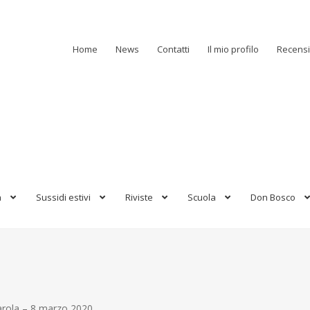
Home
News
Contatti
Il mio profilo
Recensi
a
Sussidi estivi
Riviste
Scuola
Don Bosco
Parola – 8 marzo 2020