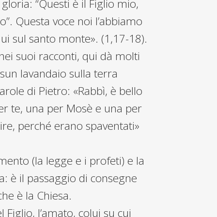
oria: “Questi è il Figlio mio,
o”. Questa voce noi l’abbiamo
ui sul santo monte». (1,17-18).
ei suoi racconti, qui dà molti
ssun lavandaio sulla terra
arole di Pietro: «Rabbì, è bello
er te, una per Mosè e una per
dire, perché erano spaventati»
ento (la legge e i profeti) e la
ia: è il passaggio di consegne
che è la Chiesa.
l Figlio, l’amato, colui su cui