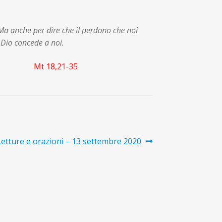
a anche per dire che il perdono che noi
e Dio concede a noi.
teo.
Mt 18,21-35
icolo
Letture e orazioni – 13 settembre 2020
cessivo: