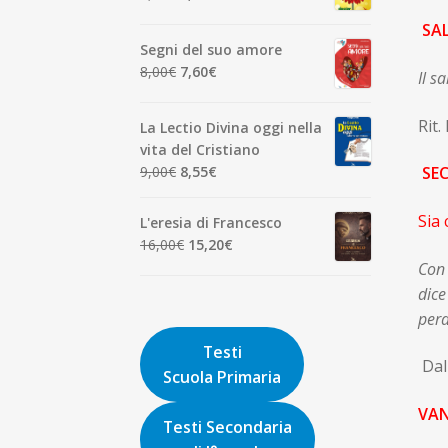
7,00€.
6,65€.
prezzo
prezzo
SA
originale
attuale
Segni del suo amore
era:
è:
Il
Il
8,00
€
7,60
€
Il s
1,90€.
1,81€.
prezzo
prezzo
originale
attuale
Rit.
La Lectio Divina oggi nella
era:
è:
vita del Cristiano
8,00€.
7,60€.
Il
Il
9,00
€
8,55
€
SEC
prezzo
prezzo
originale
attuale
Sia
L'eresia di Francesco
era:
è:
Il
Il
16,00
€
15,20
€
9,00€.
8,55€.
prezzo
prezzo
Con 
originale
attuale
dice
era:
è:
per
16,00€.
15,20€.
Testi
Da
Scuola Primaria
VA
Testi Secondaria