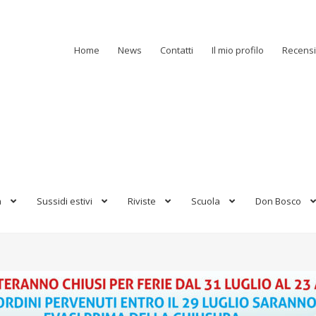
Home
News
Contatti
Il mio profilo
Recensi
a
Sussidi estivi
Riviste
Scuola
Don Bosco