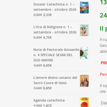
13
Dossier Catechista n. 1 –
settembre - ottobre 2026
2
Il
Il
3,50
€
3,33
€
prezzo
prezzo
originale
attuale
Il
L'Ora di Religione n. 1 –
era:
è:
settembre - ottobre 2026
3,50€.
3,33€.
Il
Il
5,00
€
4,75
€
Il c
prezzo
prezzo
Ges
originale
attuale
Note di Pastorale Giovanile
abba
era:
è:
n. 4 SPECIALE SEGNI DEL
5,00€.
4,75€.
SUO AMORE
PRI
Il
Il
7,00
€
6,65
€
prezzo
prezzo
Perd
originale
attuale
L’amore divino-umano del
era:
è:
Sacro Cuore di Gesù
Il s
7,00€.
6,65€.
Il
Il
7,00
€
6,65
€
che 
prezzo
prezzo
originale
attuale
Agenda catechista
Da
era:
è:
Il
Il
1,90
€
1,81
€