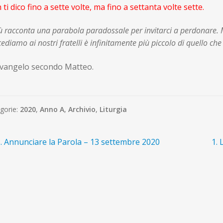
ti dico fino a sette volte, ma fino a settanta volte sette.
 racconta una parabola paradossale per invitarci a perdonare. M
ediamo ai nostri fratelli è infinitamente più piccolo di quello ch
al vangelo secondo Mat
gorie:
2020
,
Anno A
,
Archivio
,
Liturgia
avigazione
rticolo
Art
. Annunciare la Parola – 13 settembre 2020
1. 
recedente:
suc
ticoli