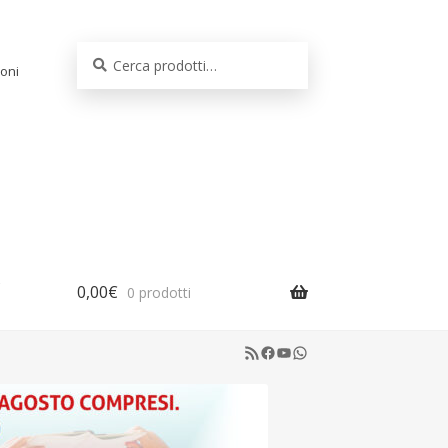
Cerca:
Cerca
oni
0,00
€
0 prodotti
RSS Feed
Facebook
YouTube
WhatsApp