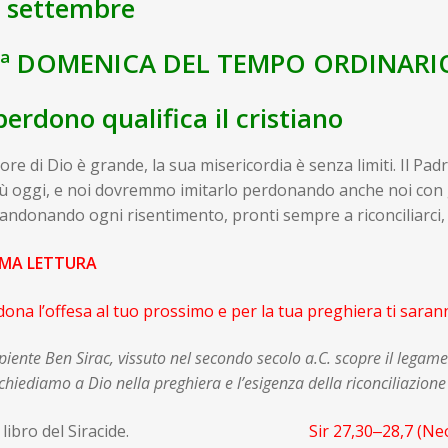
 settembre
4ª DOMENICA DEL TEMPO ORDINARI
 perdono qualifica il cristiano
uore di Dio è grande, la sua misericordia è senza limiti. Il P
ù oggi, e noi dovremmo imitarlo perdonando anche noi con 
ndonando ogni risentimento, pronti sempre a riconciliarci, f
MA LETTURA
ona l’offesa al tuo prossimo e per la tua preghiera ti sarann
apiente Ben Sirac, vissuto nel secondo secolo a.C. scopre il legame
chiediamo a Dio nella preghiera e l’esigenza della riconciliazione
l libro del Siracide.
Sir 27,30‒28,7 (Neo V