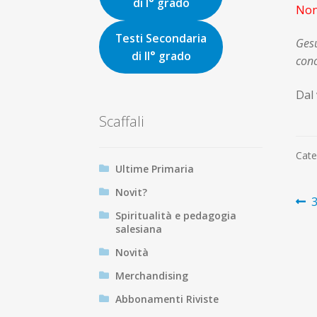
di I° grado
Non 
Testi Secondaria
Gesù
di II° grado
conc
D
Scaffali
Cate
Ultime Primaria
Novit?
N
A
3
Spiritualità e pedagogia
p
ar
salesiana
Novità
Merchandising
Abbonamenti Riviste