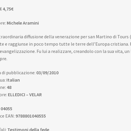
Il
Il
€
4,75
€
prezzo
prezzo
re:
Michele Aramini
originale
attuale
era:
è:
traordinaria diffusione della venerazione per san Martino di Tours 
5,00€.
4,75€.
e e raggiunse in poco tempo tutte le terre dell’Europa cristian
’evangelizzazione. Fu lui a realizzare, creandolo con la sua vita, 
pre.
 di pubblicazione:
03/09/2010
ua:
Italian
ne:
48
ore:
ELLEDICI – VELAR
:
04055
ce EAN:
9788801040555
fali:
Testimoni della fede