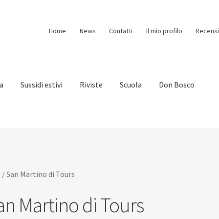
Home
News
Contatti
Il mio profilo
Recensi
ia
Sussidi estivi
Riviste
Scuola
Don Bosco
e
/
San Martino di Tours
an Martino di Tours