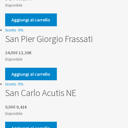
prezzo
prezzo
Disponibile
originale
attuale
era:
è:
Aggiungi al carrello
14,00€.
13,30€.
Sconto -5%
San Pier Giorgio Frassati
Il
Il
14,00
€
13,30
€
prezzo
prezzo
Disponibile
originale
attuale
era:
è:
Aggiungi al carrello
14,00€.
13,30€.
Sconto -5%
San Carlo Acutis NE
Il
Il
9,90
€
9,41
€
prezzo
prezzo
Disponibile
originale
attuale
era:
è:
Aggiungi al carrello