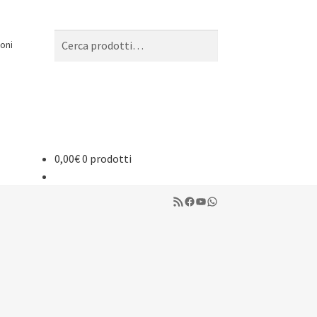
Cerca:
Cerca
oni
0,00
€
0 prodotti
RSS Feed
Facebook
YouTube
WhatsApp