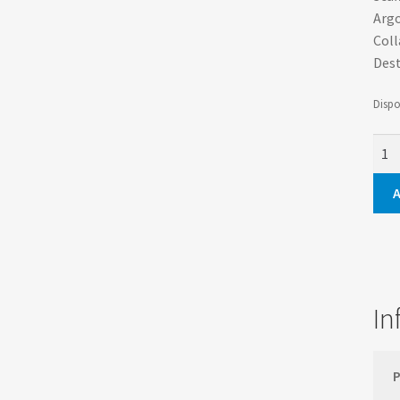
Arg
Coll
Dest
Dispo
San
Mar
di
A
Tour
quan
In