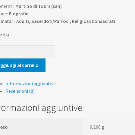
omenti:
Martino di Tours (san)
ane:
Biografie
inatari:
Adulti, Sacerdoti/Parroci, Religiosi/Consacrati
nibile
tino
ggiungi al carrello
s
tità
Informazioni aggiuntive
Recensioni (0)
formazioni aggiuntive
Peso
0,100 g