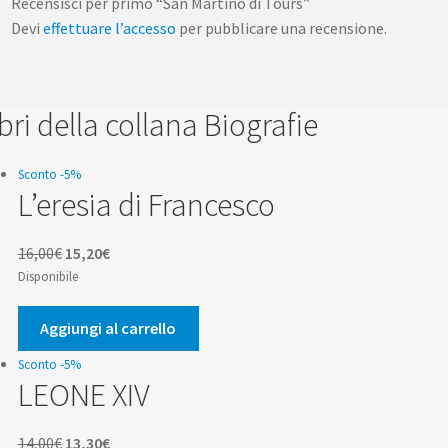
Recensisci per primo “San Martino di Tours”
Devi
effettuare l’accesso
per pubblicare una recensione.
libri della collana Biografie
Sconto -5%
L’eresia di Francesco
Il
Il
16,00
€
15,20
€
prezzo
prezzo
Disponibile
originale
attuale
era:
è:
Aggiungi al carrello
16,00€.
15,20€.
Sconto -5%
LEONE XIV
Il
Il
14,00
€
13,30
€