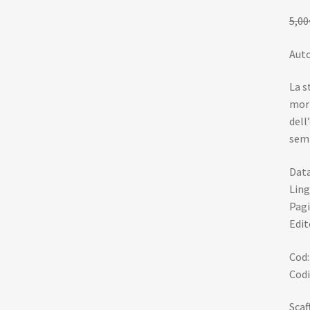
5,00
Auto
La s
mort
dell
sem
Data
Ling
Pagi
Edit
Cod
Codi
Scaf