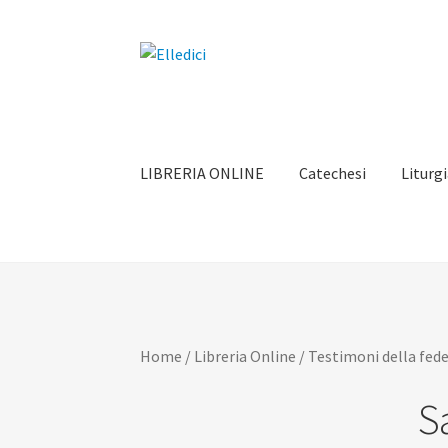
Vai
Vai
alla
al
navigazione
contenuto
LIBRERIA ONLINE
Catechesi
Liturg
Home
/
Libreria Online
/
Testimoni della fed
S