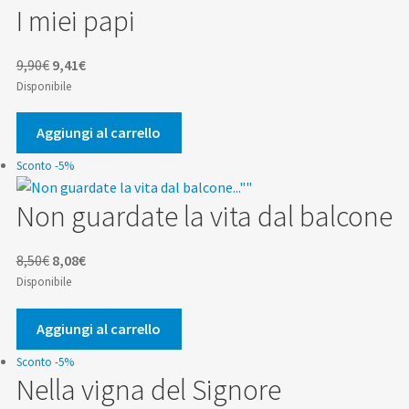
I miei papi
Il
Il
9,90
€
9,41
€
prezzo
prezzo
Disponibile
originale
attuale
era:
è:
Aggiungi al carrello
9,90€.
9,41€.
Sconto -5%
Non guardate la vita dal balcone
Il
Il
8,50
€
8,08
€
prezzo
prezzo
Disponibile
originale
attuale
era:
è:
Aggiungi al carrello
8,50€.
8,08€.
Sconto -5%
Nella vigna del Signore