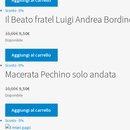
9,90€.
9,41€.
Sconto -5%
Il Beato fratel Luigi Andrea Bordi
Il
Il
10,00
€
9,50
€
prezzo
prezzo
Disponibile
originale
attuale
era:
è:
Aggiungi al carrello
10,00€.
9,50€.
Sconto -5%
Macerata Pechino solo andata
Il
Il
10,00
€
9,50
€
prezzo
prezzo
Disponibile
originale
attuale
era:
è:
Aggiungi al carrello
10,00€.
9,50€.
Sconto -5%