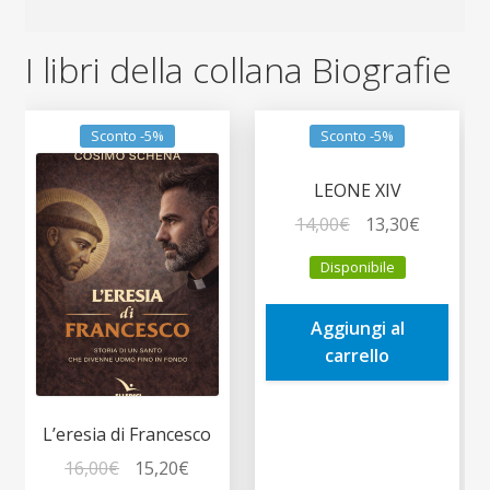
I libri della collana Biografie
Sconto -5%
Sconto -5%
LEONE XIV
Il
Il
14,00
€
13,30
€
prezzo
prezzo
Disponibile
originale
attuale
era:
è:
Aggiungi al
14,00€.
13,30€.
carrello
L’eresia di Francesco
Il
Il
16,00
€
15,20
€