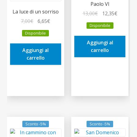
Paolo VI
La luce di un sorriso
Il
Il
13,00
€
12,35
€
Il
Il
prezzo
prezzo
7,00
€
6,65
€
Disponibile
prezzo
prezzo
originale
attuale
Disponibile
originale
attuale
era:
è:
Aggiungi al
era:
è:
13,00€.
12,35€.
Aggiungi al
carrello
7,00€.
6,65€.
carrello
Sconto -5%
Sconto -5%