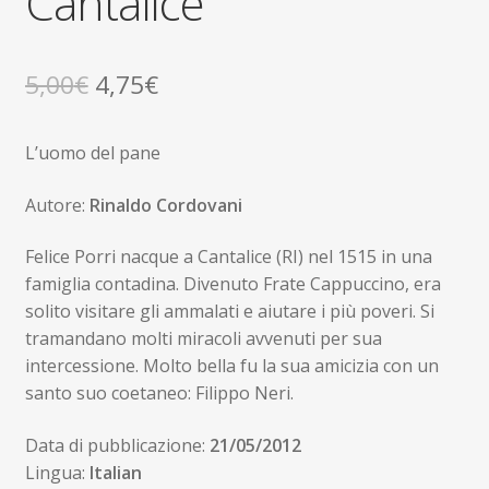
Cantalice
Il
Il
5,00
€
4,75
€
prezzo
prezzo
L’uomo del pane
originale
attuale
era:
è:
Autore:
Rinaldo Cordovani
5,00€.
4,75€.
Felice Porri nacque a Cantalice (RI) nel 1515 in una
famiglia contadina. Divenuto Frate Cappuccino, era
solito visitare gli ammalati e aiutare i più poveri. Si
tramandano molti miracoli avvenuti per sua
intercessione. Molto bella fu la sua amicizia con un
santo suo coetaneo: Filippo Neri.
Data di pubblicazione:
21/05/2012
Lingua:
Italian