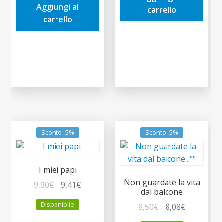
Aggiungi al
10,00€.
9,50€.
carrello
carrello
Sconto -5%
Sconto -5%
I miei papi
Non guardate la vita
Il
Il
9,90
€
9,41
€
dal balcone
prezzo
prezzo
Disponibile
Il
Il
8,50
€
8,08
€
originale
attuale
prezzo
prezzo
era:
è: