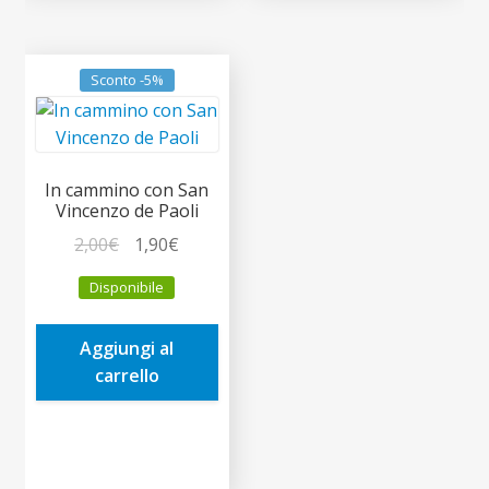
Sconto -5%
In cammino con San
Vincenzo de Paoli
Il
Il
2,00
€
1,90
€
prezzo
prezzo
Disponibile
originale
attuale
era:
è:
Aggiungi al
2,00€.
1,90€.
carrello