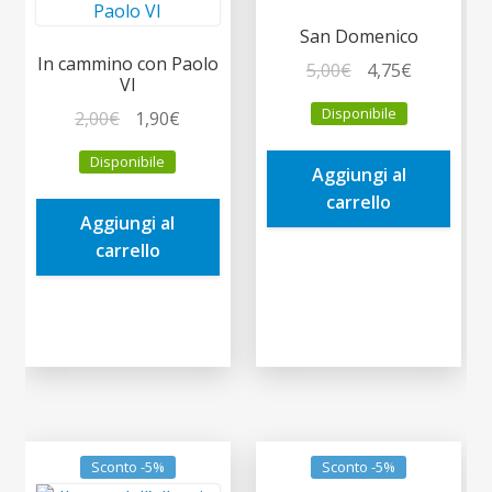
San Domenico
In cammino con Paolo
Il
Il
5,00
€
4,75
€
VI
prezzo
prezzo
Disponibile
Il
Il
2,00
€
1,90
€
originale
attuale
prezzo
prezzo
era:
è:
Disponibile
originale
attuale
Aggiungi al
5,00€.
4,75€.
era:
è:
carrello
Aggiungi al
2,00€.
1,90€.
carrello
Sconto -5%
Sconto -5%