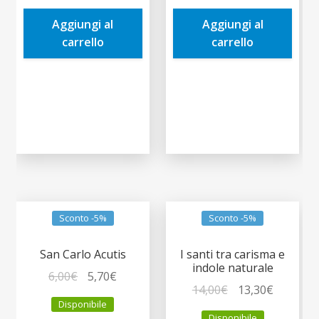
era:
è:
era:
è:
Aggiungi al
Aggiungi al
16,50€.
15,68€.
10,00€.
9,50€.
carrello
carrello
Sconto -5%
Sconto -5%
San Carlo Acutis
I santi tra carisma e
indole naturale
Il
Il
6,00
€
5,70
€
Il
Il
14,00
€
13,30
€
prezzo
prezzo
Disponibile
prezzo
prezzo
originale
attuale
Disponibile