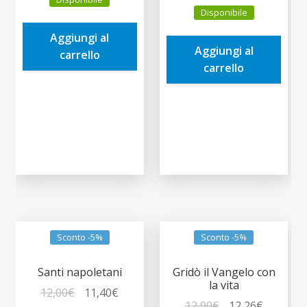
prezzo
prezzo
originale
attuale
Disponibile
originale
attuale
era:
è:
era:
è:
Aggiungi al
9,90€.
9,41€.
Aggiungi al
4,00€.
3,80€.
carrello
carrello
Sconto -5%
Sconto -5%
Santi napoletani
Gridò il Vangelo con
la vita
Il
Il
12,00
€
11,40
€
Il
Il
12,90
€
12,26
€