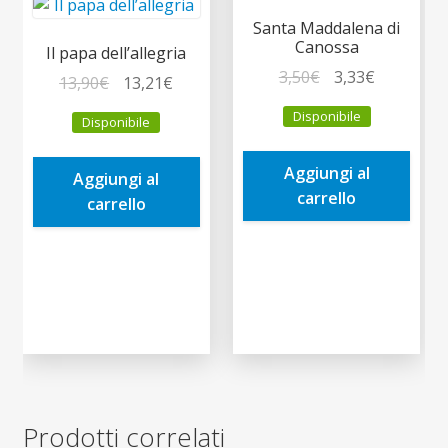
Santa Maddalena di
Canossa
Il papa dell’allegria
Il
Il
3,50
€
3,33
€
Il
Il
13,90
€
13,21
€
prezzo
prezzo
prezzo
prezzo
Disponibile
Disponibile
originale
attuale
originale
attuale
era:
è:
era:
è:
Aggiungi al
3,50€.
3,33€.
Aggiungi al
13,90€.
13,21€.
carrello
carrello
Prodotti correlati