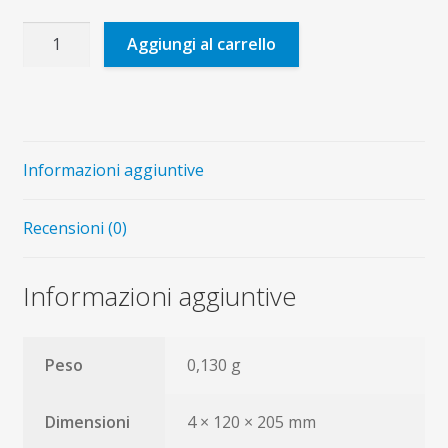
San
Aggiungi al carrello
Felice
da
Cantalice
quantità
Informazioni aggiuntive
Recensioni (0)
Informazioni aggiuntive
Peso
0,130 g
Dimensioni
4 × 120 × 205 mm