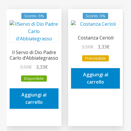
Sconto -5%
Sconto -5%
Costanza Cerioli
Il
Il
3,50
€
3,33
€
Il Servo di Dio Padre
prezzo
prezzo
Carlo d’Abbiategrasso
Prenotabile
originale
attuale
Il
Il
3,50
€
3,33
€
era:
è:
prezzo
prezzo
Aggiungi al
3,50€.
3,33€.
Disponibile
originale
attuale
carrello
era:
è:
Aggiungi al
3,50€.
3,33€.
carrello