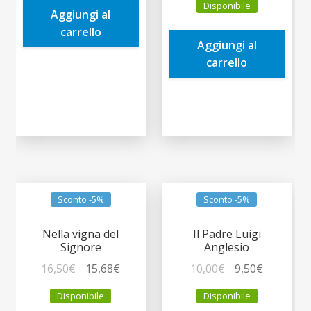
Disponibile
originale
attuale
Aggiungi al
9,90€.
9,41€.
era:
è:
carrello
Aggiungi al
8,50€.
8,08€.
carrello
Sconto -5%
Sconto -5%
Nella vigna del
Il Padre Luigi
Signore
Anglesio
Il
Il
Il
Il
16,50
€
15,68
€
10,00
€
9,50
€
prezzo
prezzo
prezzo
prezzo
Disponibile
Disponibile
originale
attuale
originale
attuale