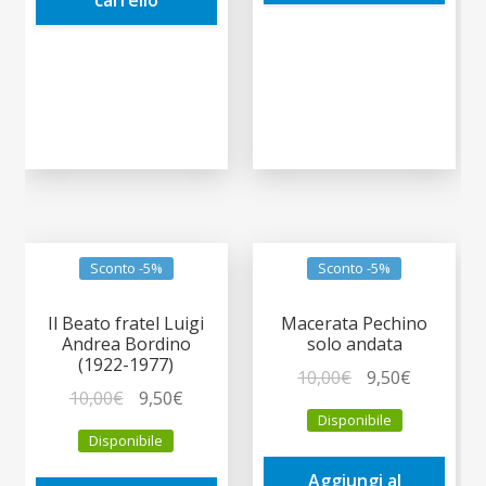
carrello
Sconto -5%
Sconto -5%
Il Beato fratel Luigi
Macerata Pechino
Andrea Bordino
solo andata
(1922-1977)
Il
Il
10,00
€
9,50
€
Il
Il
10,00
€
9,50
€
prezzo
prezzo
Disponibile
prezzo
prezzo
originale
attuale
Disponibile
originale
attuale
era:
è:
era:
è:
Aggiungi al
10,00€.
9,50€.