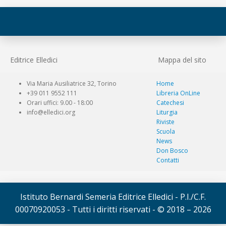
Editrice Elledici
Mappa del sito
Via Maria Ausiliatrice 32, Torino
Home
+39 011 9552 111
Libreria OnLine
Orari uffici: 9.00 - 18:00
Catechesi
info@elledici.org
Liturgia
Riviste
Scuola
News
Don Bosco
Contatti
Istituto Bernardi Semeria Editrice Elledici - P.I./C.F.
00070920053 - Tutti i diritti riservati - © 2018 – 2026