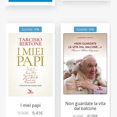
Sconto -5%
Sconto -5%
Non guardate la vita
I miei papi
dal balcone
Il
Il
9,90
€
9,41
€
Il
Il
8,50
€
8,08
€