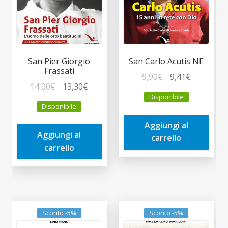
San Pier Giorgio
San Carlo Acutis NE
Frassati
Il
Il
9,90
€
9,41
€
Il
Il
14,00
€
13,30
€
prezzo
prezzo
Disponibile
prezzo
prezzo
originale
attuale
Disponibile
originale
attuale
era:
è:
era:
è:
Aggiungi al
9,90€.
9,41€.
Aggiungi al
14,00€.
13,30€.
carrello
carrello
Sconto -5%
Sconto -5%