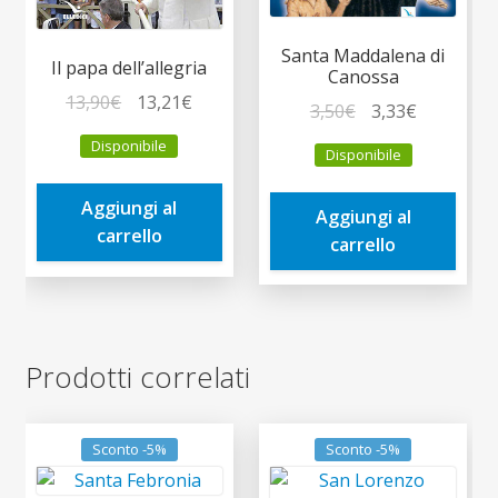
Santa Maddalena di
Il papa dell’allegria
Canossa
Il
Il
13,90
€
13,21
€
Il
Il
3,50
€
3,33
€
prezzo
prezzo
prezzo
prezzo
Disponibile
Disponibile
originale
attuale
originale
attuale
era:
è:
era:
è:
Aggiungi al
13,90€.
13,21€.
Aggiungi al
3,50€.
3,33€.
carrello
carrello
Prodotti correlati
Sconto -5%
Sconto -5%