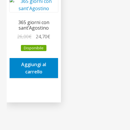
365 giorni con
sant’Agostino
Il
Il
26,00
€
24,70
€
prezzo
prezzo
Disponibile
originale
attuale
era:
è:
Aggiungi al
26,00€.
24,70€.
carrello