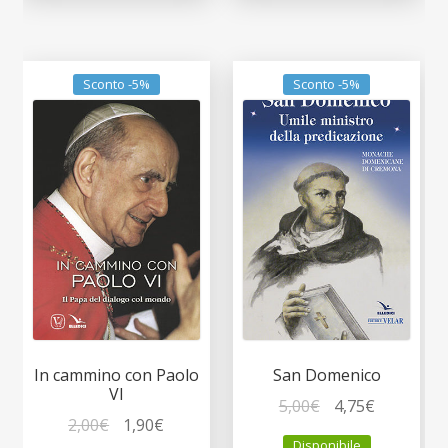
Sconto -5%
Sconto -5%
In cammino con Paolo
San Domenico
VI
Il
Il
5,00
€
4,75
€
Il
Il
2,00
€
1,90
€
prezzo
prezzo
Disponibile