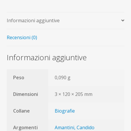
c.p
quantità
Informazioni aggiuntive
Recensioni (0)
Informazioni aggiuntive
Peso
0,090 g
Dimensioni
3 × 120 × 205 mm
Collane
Biografie
Argomenti
Amantini, Candido