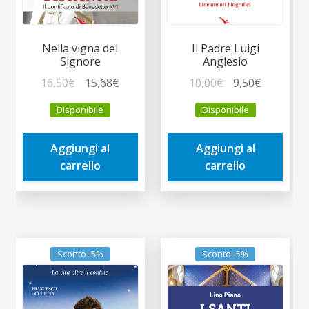
Nella vigna del
Il Padre Luigi
Signore
Anglesio
Il
Il
Il
Il
16,50
€
15,68
€
10,00
€
9,50
€
prezzo
prezzo
prezzo
prezzo
Disponibile
Disponibile
originale
attuale
originale
attuale
era:
è:
era:
è:
Aggiungi al
Aggiungi al
16,50€.
15,68€.
10,00€.
9,50€.
carrello
carrello
Sconto -5%
Sconto -5%