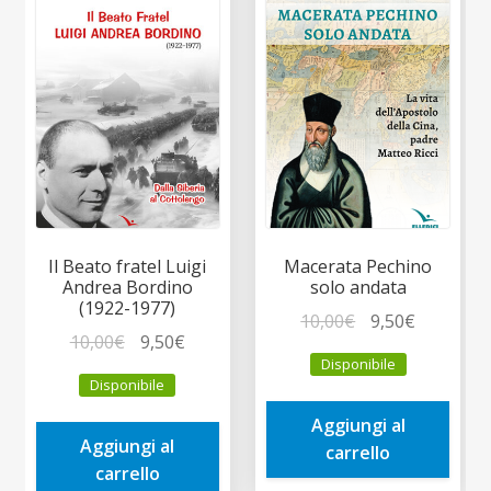
Il Beato fratel Luigi
Macerata Pechino
Andrea Bordino
solo andata
(1922-1977)
Il
Il
10,00
€
9,50
€
Il
Il
10,00
€
9,50
€
prezzo
prezzo
Disponibile
prezzo
prezzo
originale
attuale
Disponibile
originale
attuale
era:
è:
era:
è:
Aggiungi al
10,00€.
9,50€.
Aggiungi al
10,00€.
9,50€.
carrello
carrello