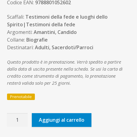
Codice EAN:
9788801052602
Scaffali:
Testimoni della fede e luoghi dello
Spirito|Testimoni della fede
Argomenti:
Amantini, Candido
Collane:
Biografie
Destinatari:
Adulti, Sacerdoti/Parroci
Questo prodotto è in prenotazione. Verrà spedito a partire
dalla data di uscita presente nella scheda. Se usi la carta di
credito come strumento di pagamento, la prenotazione
resterà valida solo per 25 giorni.
Prenotabile
Padre
Aggiungi al carrello
Candido
Amantini