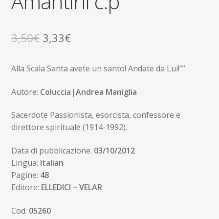
Amantini c.p
Il
Il
3,50
€
3,33
€
prezzo
prezzo
Alla Scala Santa avete un santo! Andate da Lui!””
originale
attuale
era:
è:
Autore:
Coluccia|Andrea Maniglia
3,50€.
3,33€.
Sacerdote Passionista, esorcista, confessore e
direttore spirituale (1914-1992).
Data di pubblicazione:
03/10/2012
Lingua:
Italian
Pagine:
48
Editore:
ELLEDICI – VELAR
Cod:
05260