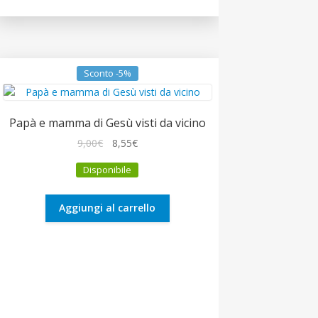
Sconto -5%
Papà e mamma di Gesù visti da vicino
Il
Il
9,00
€
8,55
€
prezzo
prezzo
Disponibile
originale
attuale
era:
è:
9,00€.
8,55€.
Aggiungi al carrello