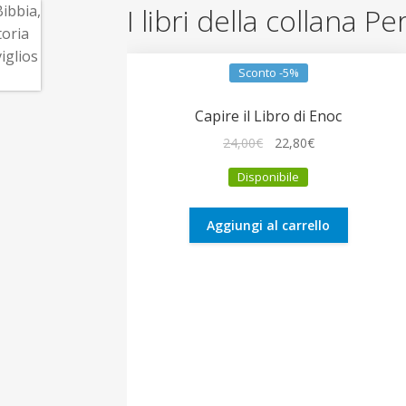
I libri della collana Pe
Sconto -5%
Capire il Libro di Enoc
Il
Il
24,00
€
22,80
€
prezzo
prezzo
Disponibile
originale
attuale
era:
è:
24,00€.
22,80€.
Aggiungi al carrello