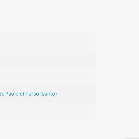
i
e)
,
Paolo di Tarso (santo)