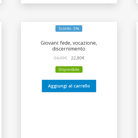
Sconto -5%
Giovani: fede, vocazione,
discernimento
Il
Il
24,00
€
22,80
€
prezzo
prezzo
Disponibile
originale
attuale
era:
è:
24,00€.
22,80€.
Aggiungi al carrello