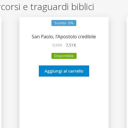
rcorsi e traguardi biblici
Sconto -5%
San Paolo, l’Apostolo credibile
Il
Il
7,90
€
7,51
€
prezzo
prezzo
Disponibile
originale
attuale
era:
è:
7,90€.
7,51€.
Aggiungi al carrello