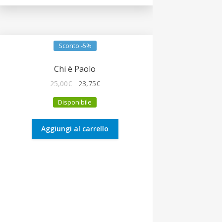
Sconto -5%
Chi è Paolo
Il
Il
25,00
€
23,75
€
prezzo
prezzo
Disponibile
originale
attuale
era:
è:
25,00€.
23,75€.
Aggiungi al carrello