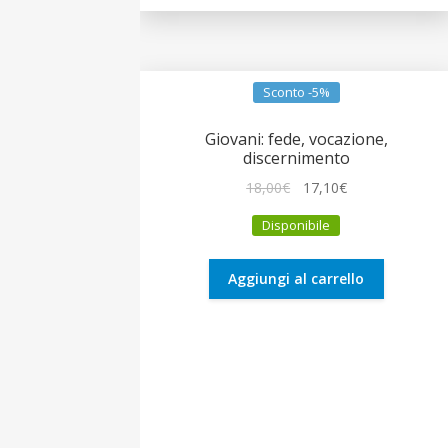
Sconto -5%
Giovani: fede, vocazione,
discernimento
Il
Il
18,00
€
17,10
€
prezzo
prezzo
Disponibile
originale
attuale
era:
è:
18,00€.
17,10€.
Aggiungi al carrello