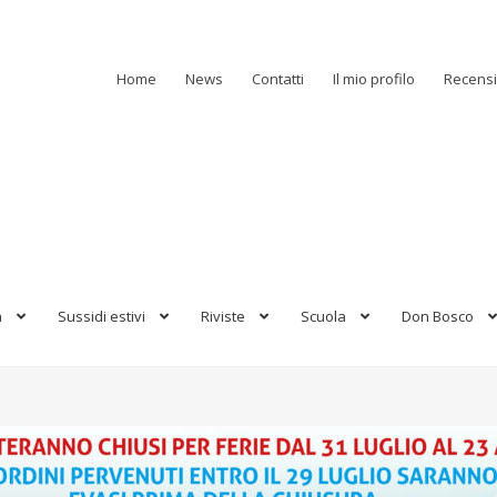
Home
News
Contatti
Il mio profilo
Recensi
a
Sussidi estivi
Riviste
Scuola
Don Bosco