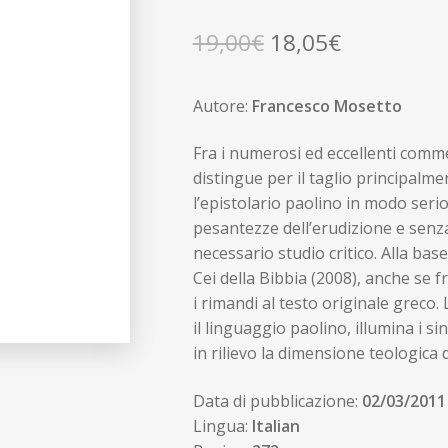
Il
Il
19,00
€
18,05
€
prezzo
prezzo
Autore:
Francesco Mosetto
originale
attuale
era:
è:
Fra i numerosi ed eccellenti commen
distingue per il taglio principalmen
19,00€.
18,05€.
l’epistolario paolino in modo serio 
pesantezze dell’erudizione e senza
necessario studio critico. Alla ba
Cei della Bibbia (2008), anche se f
i rimandi al testo originale greco
il linguaggio paolino, illumina i si
in rilievo la dimensione teologica d
Data di pubblicazione:
02/03/2011
Lingua:
Italian