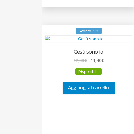
Sconto -5%
Gesù sono io
Il
Il
12,00
€
11,40
€
prezzo
prezzo
Disponibile
originale
attuale
era:
è:
12,00€.
11,40€.
Aggiungi al carrello