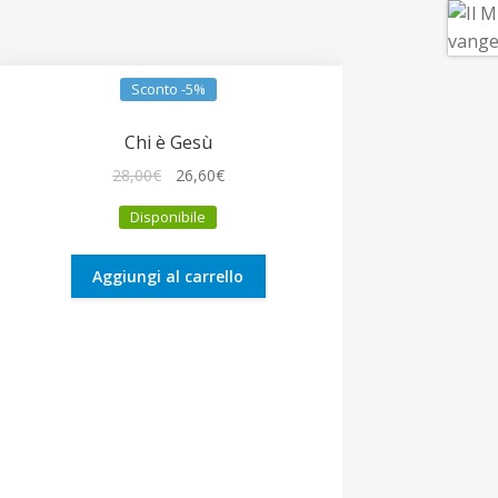
Sconto -5%
Chi è Gesù
Il
Il
28,00
€
26,60
€
prezzo
prezzo
Disponibile
originale
attuale
era:
è:
28,00€.
26,60€.
Aggiungi al carrello