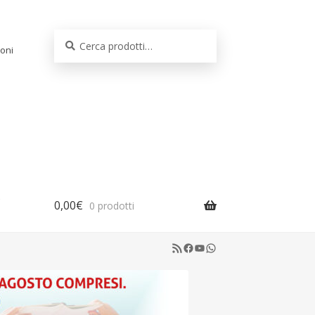
Cerca:
Cerca
oni
0,00
€
0 prodotti
RSS Feed
Facebook
YouTube
WhatsApp