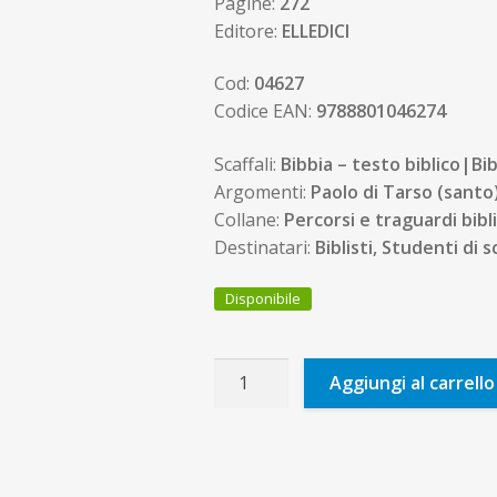
Pagine:
272
Editore:
ELLEDICI
Cod:
04627
Codice EAN:
9788801046274
Scaffali:
Bibbia – testo biblico|Bib
Argomenti:
Paolo di Tarso (santo
Collane:
Percorsi e traguardi bibli
Destinatari:
Biblisti, Studenti di 
Disponibile
Lettere
Aggiungi al carrello
di
San
Paolo
quantità