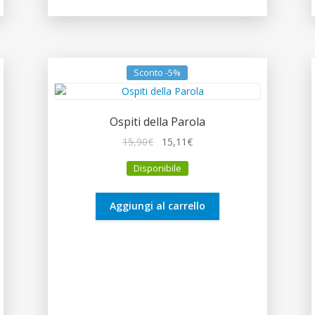
Sconto -5%
Ospiti della Parola
Il
Il
15,90
€
15,11
€
prezzo
prezzo
Disponibile
originale
attuale
era:
è:
15,90€.
15,11€.
Aggiungi al carrello