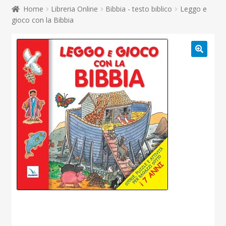
child
Home
Libreria Online
Bibbia - testo biblico
Leggo e
Espandi
Contatti
gioco con la Bibbia
il
menu
Espandi
Don Bosco
child
il
menu
child