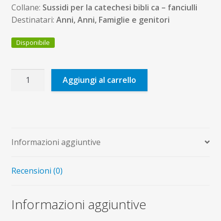
Collane:
Sussidi per la catechesi bibli ca – fanciulli
Destinatari:
Anni, Anni, Famiglie e genitori
Disponibile
Leggo
Aggiungi al carrello
e
gioco
con
la
Bibbia
Informazioni aggiuntive
quantità
Recensioni (0)
Informazioni aggiuntive