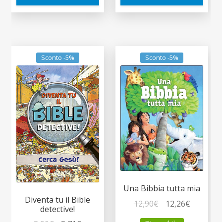
Sconto -5%
Sconto -5%
Una Bibbia tutta mia
Diventa tu il Bible
Il
Il
12,90
€
12,26
€
detective!
prezzo
prezzo