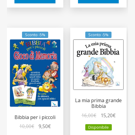
Sconto -5%
Sconto -5%
La mia prima grande
Bibbia
Il
Il
16,00
€
15,20
€
Bibbia per i piccoli
prezzo
prezzo
Il
Il
10,00
€
9,50
€
Disponibile
originale
attuale
prezzo
prezzo