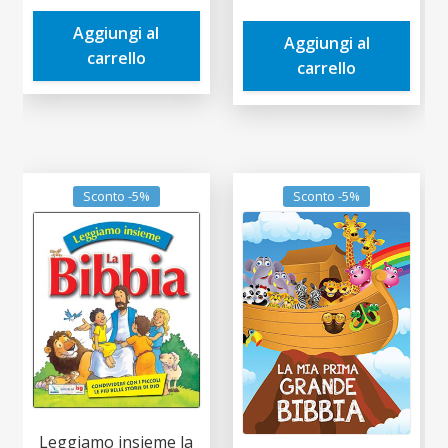
era:
è:
era:
è:
Aggiungi al
14,90€.
14,16€.
Aggiungi al
6,90€.
6,56€.
carrello
carrello
Sconto -5%
Sconto -5%
Leggiamo insieme la