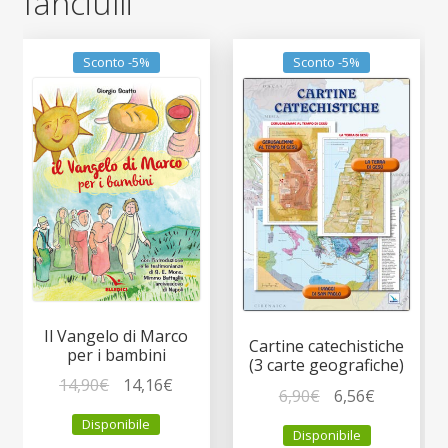
fanciulli
Sconto -5%
Sconto -5%
Il Vangelo di Marco
Cartine catechistiche
per i bambini
(3 carte geografiche)
Il
Il
14,90
€
14,16
€
Il
Il
6,90
€
6,56
€
prezzo
prezzo
prezzo
prezzo
Disponibile
originale
attuale
Disponibile
originale
attuale