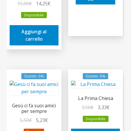
Il
Il
15,00
€
14,25
€
prezzo
prezzo
Disponibile
originale
attuale
era:
è:
Aggiungi al
15,00€.
14,25€.
carrello
Sconto -5%
Sconto -5%
La Prima Chiesa
Gesù ci fa suoi amici
Il
Il
3,50
€
3,33
€
per sempre
prezzo
prezzo
Disponibile
Il
Il
5,50
€
5,23
€
originale
attuale
prezzo
prezzo
era:
è: