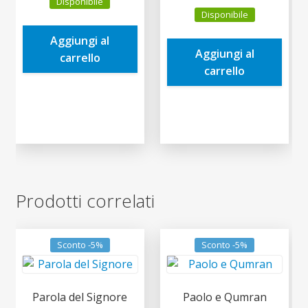
Disponibile
prezzo
prezzo
originale
attuale
Disponibile
originale
attuale
era:
è:
era:
è:
Aggiungi al
22,00€.
20,90€.
Aggiungi al
15,00€.
14,25€.
carrello
carrello
Prodotti correlati
Sconto -5%
Sconto -5%
Parola del Signore
Paolo e Qumran