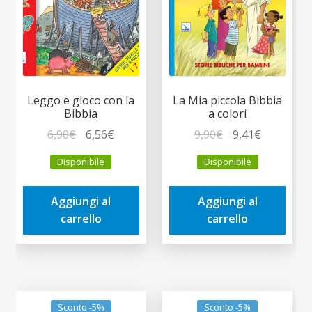
Leggo e gioco con la
La Mia piccola Bibbia
Bibbia
a colori
Il
Il
Il
Il
6,90
€
6,56
€
9,90
€
9,41
€
prezzo
prezzo
prezzo
prezzo
Disponibile
Disponibile
originale
attuale
originale
attuale
era:
è:
era:
è:
Aggiungi al
Aggiungi al
6,90€.
6,56€.
9,90€.
9,41€.
carrello
carrello
Sconto -5%
Sconto -5%