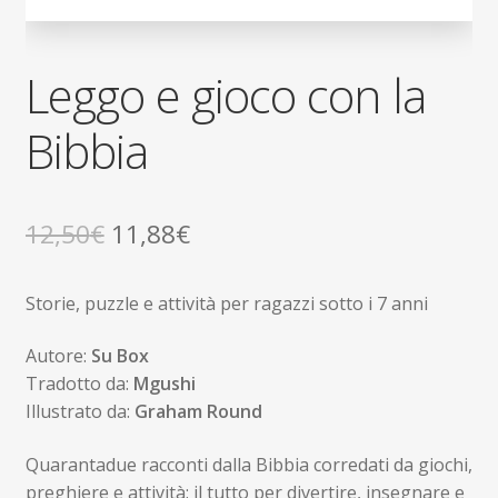
Leggo e gioco con la
Bibbia
Il
Il
12,50
€
11,88
€
prezzo
prezzo
Storie, puzzle e attività per ragazzi sotto i 7 anni
originale
attuale
era:
è:
Autore:
Su Box
Tradotto da:
Mgushi
12,50€.
11,88€.
Illustrato da:
Graham Round
Quarantadue racconti dalla Bibbia corredati da giochi,
preghiere e attività: il tutto per divertire, insegnare e