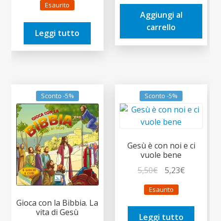
era:
è:
Esaurito
originale
attuale
Aggiungi al
16,00€.
15,20€.
era:
è:
carrello
Leggi tutto
10,00€.
9,50€.
Sconto -5%
Sconto -5%
Gesù è con noi e ci
vuole bene
Il
Il
5,50
€
5,23
€
prezzo
prezzo
Esaurito
originale
attuale
Gioca con la Bibbia. La
era:
è:
vita di Gesù
Leggi tutto
5,50€.
5,23€.