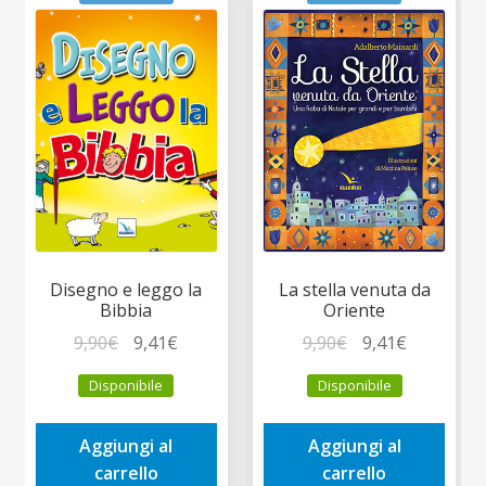
Disegno e leggo la
La stella venuta da
Bibbia
Oriente
Il
Il
Il
Il
9,90
€
9,41
€
9,90
€
9,41
€
prezzo
prezzo
prezzo
prezzo
Disponibile
Disponibile
originale
attuale
originale
attuale
era:
è:
era:
è:
Aggiungi al
Aggiungi al
9,90€.
9,41€.
9,90€.
9,41€.
carrello
carrello