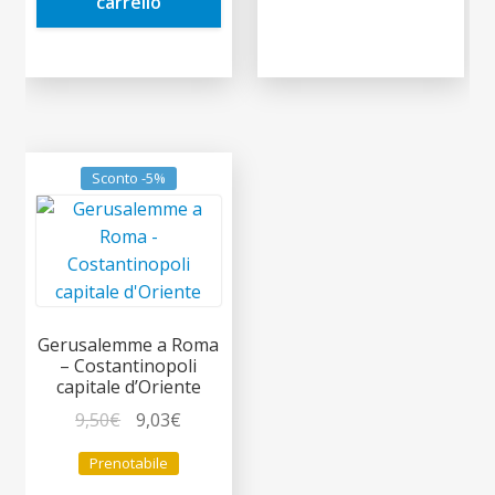
carrello
Sconto -5%
Gerusalemme a Roma
– Costantinopoli
capitale d’Oriente
Il
Il
9,50
€
9,03
€
prezzo
prezzo
Prenotabile
originale
attuale