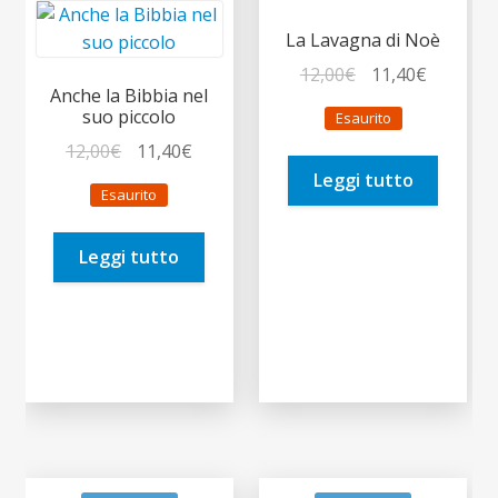
La Lavagna di Noè
Il
Il
12,00
€
11,40
€
Anche la Bibbia nel
prezzo
prezzo
suo piccolo
Esaurito
originale
attuale
Il
Il
12,00
€
11,40
€
era:
è:
prezzo
prezzo
Leggi tutto
12,00€.
11,40€.
Esaurito
originale
attuale
era:
è:
Leggi tutto
12,00€.
11,40€.