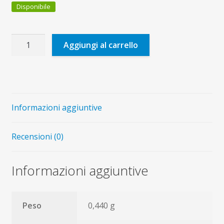
Disponibile
Cerca
Aggiungi al carrello
e
trova
nella
Bibbia
quantità
Informazioni aggiuntive
Recensioni (0)
Informazioni aggiuntive
Peso
0,440 g