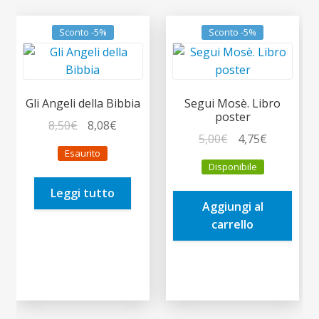
Sconto -5%
Sconto -5%
Gli Angeli della Bibbia
Segui Mosè. Libro
poster
Il
Il
8,50
€
8,08
€
Il
Il
5,00
€
4,75
€
prezzo
prezzo
Esaurito
prezzo
prezzo
originale
attuale
Disponibile
originale
attuale
era:
è:
era:
è:
Leggi tutto
8,50€.
8,08€.
Aggiungi al
5,00€.
4,75€.
carrello