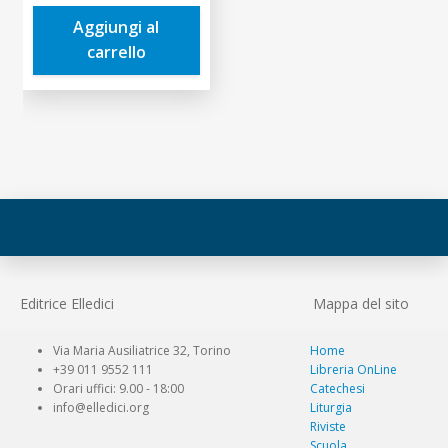
era:
è:
Aggiungi al
9,50€.
9,03€.
carrello
Editrice Elledici
Mappa del sito
Via Maria Ausiliatrice 32, Torino
Home
+39 011 9552 111
Libreria OnLine
Orari uffici: 9.00 - 18:00
Catechesi
info@elledici.org
Liturgia
Riviste
Scuola