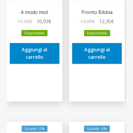
A modo mio!
Pronto Bibbia
Il
Il
Il
Il
11,50
€
10,93
€
13,00
€
12,35
€
prezzo
prezzo
prezzo
prezzo
Disponibile
Disponibile
originale
attuale
originale
attuale
era:
è:
era:
è:
Aggiungi al
Aggiungi al
11,50€.
10,93€.
13,00€.
12,35€.
carrello
carrello
Sconto -5%
Sconto -5%