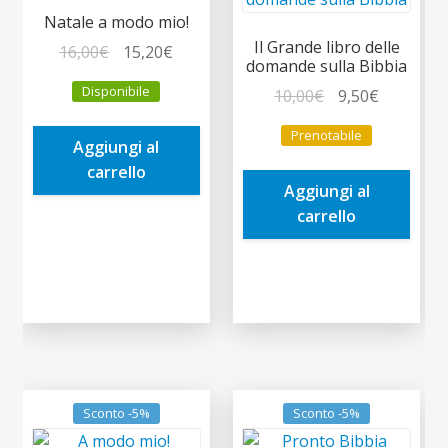
Natale a modo mio!
Il Grande libro delle
Il
Il
16,00
€
15,20
€
domande sulla Bibbia
prezzo
prezzo
Disponibile
Il
Il
10,00
€
9,50
€
originale
attuale
prezzo
prezzo
era:
è:
Prenotabile
originale
attuale
Aggiungi al
16,00€.
15,20€.
era:
è:
carrello
Aggiungi al
10,00€.
9,50€.
carrello
Sconto -5%
Sconto -5%