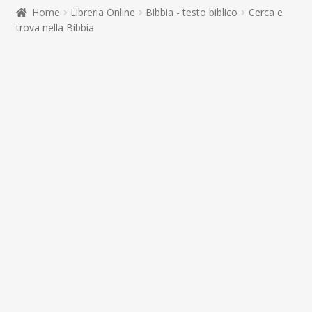
child
Home
Libreria Online
Bibbia - testo biblico
Cerca e
Espandi
Contatti
trova nella Bibbia
il
menu
Espandi
Don Bosco
child
il
menu
child