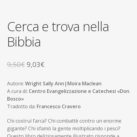
Cerca e trova nella
Bibbia
Il
Il
9,50
€
9,03
€
prezzo
prezzo
Autore:
Wright Sally Ann|Moira Maclean
originale
attuale
A cura di:
Centro Evangelizzazione e Catechesi «Don
era:
è:
Bosco»
Tradotto da:
Francesco Cravero
9,50€.
9,03€.
Chi costruì l’arca? Chi combattè contro un enorme
gigante? Chi sfamò la gente moltiplicando i pesci?
Questo libro deliziosamente illustrato risponde a