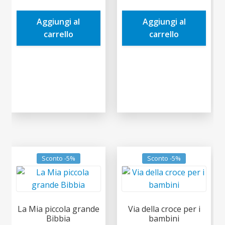
era:
è:
era:
è:
Aggiungi al
Aggiungi al
3,50€.
3,33€.
4,90€.
4,66€.
carrello
carrello
Sconto -5%
Sconto -5%
La Mia piccola grande
Via della croce per i
Bibbia
bambini