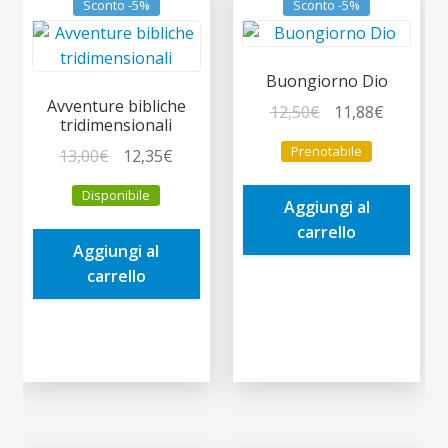
Sconto -5%
Sconto -5%
Buongiorno Dio
Avventure bibliche
Il
Il
12,50
€
11,88
€
tridimensionali
prezzo
prezzo
Prenotabile
Il
Il
13,00
€
12,35
€
originale
attuale
prezzo
prezzo
era:
è:
Disponibile
originale
attuale
Aggiungi al
12,50€.
11,88€.
era:
è:
carrello
Aggiungi al
13,00€.
12,35€.
carrello