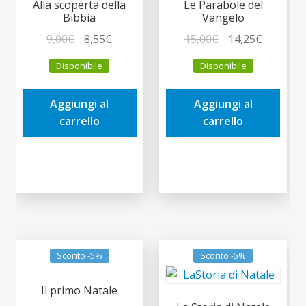
Alla scoperta della
Le Parabole del
Bibbia
Vangelo
Il
Il
Il
Il
9,00
€
8,55
€
15,00
€
14,25
€
prezzo
prezzo
prezzo
prezzo
Disponibile
Disponibile
originale
attuale
originale
attuale
era:
è:
era:
è:
Aggiungi al
Aggiungi al
9,00€.
8,55€.
15,00€.
14,25€.
carrello
carrello
Sconto -5%
Sconto -5%
Il primo Natale