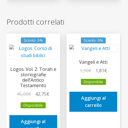
Prodotti correlati
Sconto -5%
Sconto -5%
Vangeli e Atti
Logos. Vol. 2: Torah e
Il
Il
1,90
€
1,81
€
storiografie
prezzo
prezzo
dell’Antico
Disponibile
originale
attuale
Testamento
era:
è:
Il
Il
45,00
€
42,75
€
Aggiungi al
1,90€.
1,81€.
prezzo
prezzo
carrello
Disponibile
originale
attuale
era:
è:
Aggiungi al
45,00€.
42,75€.