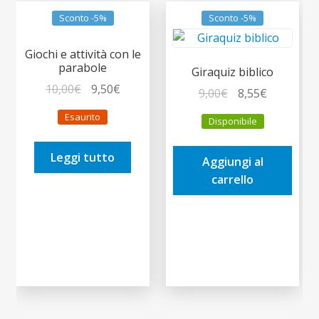
Sconto -5%
Sconto -5%
Giochi e attività con le
parabole
Giraquiz biblico
Il
Il
10,00
€
9,50
€
Il
Il
9,00
€
8,55
€
prezzo
prezzo
prezzo
prezzo
Esaurito
Disponibile
originale
attuale
originale
attuale
era:
è:
era:
è:
Leggi tutto
10,00€.
9,50€.
Aggiungi al
9,00€.
8,55€.
carrello