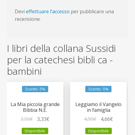
Devi
effettuare l’accesso
per pubblicare una
recensione.
I libri della collana Sussidi
per la catechesi bibli ca -
bambini
Sconto -5%
Sconto -5%
La Mia piccola grande
Leggiamo il Vangelo
Bibbia N.E.
in famiglia
Il
Il
Il
Il
3,50
€
3,33
€
4,90
€
4,66
€
prezzo
prezzo
prezzo
prezzo
Disponibile
Disponibile
originale
attuale
originale
attuale