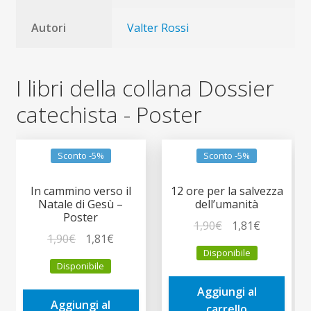
Autori
Valter Rossi
I libri della collana Dossier
catechista - Poster
Sconto -5%
Sconto -5%
In cammino verso il
12 ore per la salvezza
Natale di Gesù –
dell’umanità
Poster
Il
Il
1,90
€
1,81
€
Il
Il
1,90
€
1,81
€
prezzo
prezzo
Disponibile
prezzo
prezzo
originale
attuale
Disponibile
originale
attuale
era:
è:
era:
è:
Aggiungi al
1,90€.
1,81€.
Aggiungi al
1,90€.
1,81€.
carrello