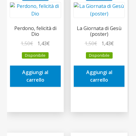
Perdono, felicità di
La Giornata di Gesù
Dio
(poster)
Il
Il
Il
Il
1,50
€
1,43
€
1,50
€
1,43
€
prezzo
prezzo
prezzo
prezzo
Disponibile
Disponibile
originale
attuale
originale
attuale
era:
è:
era:
è:
Aggiungi al
Aggiungi al
1,50€.
1,43€.
1,50€.
1,43€.
carrello
carrello