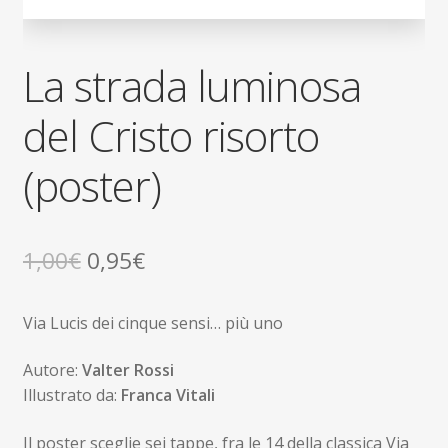
La strada luminosa
del Cristo risorto
(poster)
Il
Il
1,00
€
0,95
€
prezzo
prezzo
Via Lucis dei cinque sensi… più uno
originale
attuale
era:
è:
Autore:
Valter Rossi
Illustrato da:
Franca Vitali
1,00€.
0,95€.
Il poster sceglie sei tappe, fra le 14 della classica Via