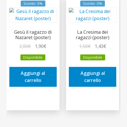
Sconto -5%
Sconto -5%
Gesù il ragazzo di
La Cresima dei
Nazaret (poster)
ragazzi (poster)
Il
Il
Il
Il
2,00
€
1,90
€
1,50
€
1,43
€
prezzo
prezzo
prezzo
prezzo
Disponibile
Disponibile
originale
attuale
originale
attuale
era:
è:
era:
è:
Aggiungi al
Aggiungi al
2,00€.
1,90€.
1,50€.
1,43€.
carrello
carrello