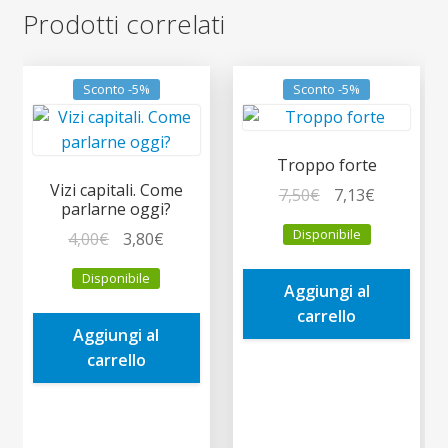
Prodotti correlati
Sconto -5%
Sconto -5%
Troppo forte
Vizi capitali. Come
Il
Il
7,50
€
7,13
€
parlarne oggi?
prezzo
prezzo
Disponibile
Il
Il
4,00
€
3,80
€
originale
attuale
prezzo
prezzo
era:
è:
Disponibile
originale
attuale
Aggiungi al
7,50€.
7,13€.
era:
è:
carrello
Aggiungi al
4,00€.
3,80€.
carrello