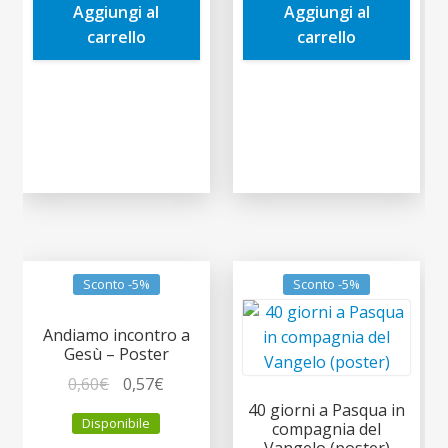
Aggiungi al
Aggiungi al
1,90€.
1,81€.
0,60€.
0,57€.
carrello
carrello
Sconto -5%
Sconto -5%
Andiamo incontro a
Gesù – Poster
Il
Il
0,60
€
0,57
€
prezzo
prezzo
40 giorni a Pasqua in
Disponibile
compagnia del
originale
attuale
Vangelo (poster)