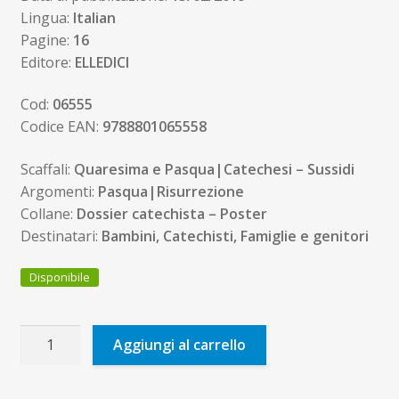
Lingua:
Italian
Pagine:
16
Editore:
ELLEDICI
Cod:
06555
Codice EAN:
9788801065558
Scaffali:
Quaresima e Pasqua|Catechesi – Sussidi
Argomenti:
Pasqua|Risurrezione
Collane:
Dossier catechista – Poster
Destinatari:
Bambini, Catechisti, Famiglie e genitori
Disponibile
La
Aggiungi al carrello
strada
luminosa