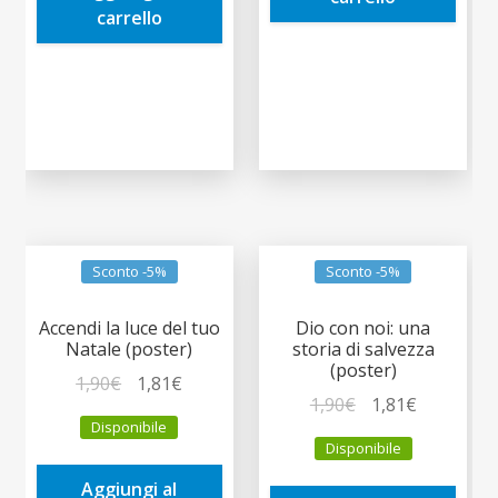
carrello
Sconto -5%
Sconto -5%
Accendi la luce del tuo
Dio con noi: una
Natale (poster)
storia di salvezza
(poster)
Il
Il
1,90
€
1,81
€
Il
Il
1,90
€
1,81
€
prezzo
prezzo
Disponibile
prezzo
prezzo
originale
attuale
Disponibile
originale
attuale
era:
è:
era:
è:
Aggiungi al
1,90€.
1,81€.