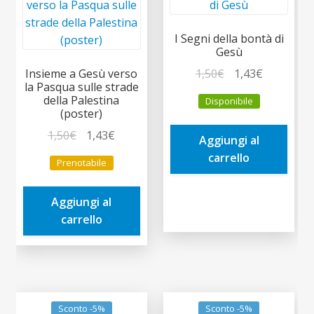
I Segni della bontà di
Gesù
Il
Il
1,50
€
1,43
€
Insieme a Gesù verso
la Pasqua sulle strade
prezzo
prezzo
della Palestina
Disponibile
originale
attuale
(poster)
era:
è:
Il
Il
1,50
€
1,43
€
Aggiungi al
1,50€.
1,43€.
prezzo
prezzo
carrello
Prenotabile
originale
attuale
era:
è:
Aggiungi al
1,50€.
1,43€.
carrello
Sconto -5%
Sconto -5%