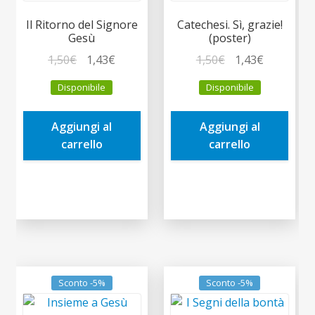
Il Ritorno del Signore
Catechesi. Sì, grazie!
Gesù
(poster)
Il
Il
Il
Il
1,50
€
1,43
€
1,50
€
1,43
€
prezzo
prezzo
prezzo
prezzo
Disponibile
Disponibile
originale
attuale
originale
attuale
era:
è:
era:
è:
Aggiungi al
Aggiungi al
1,50€.
1,43€.
1,50€.
1,43€.
carrello
carrello
Sconto -5%
Sconto -5%