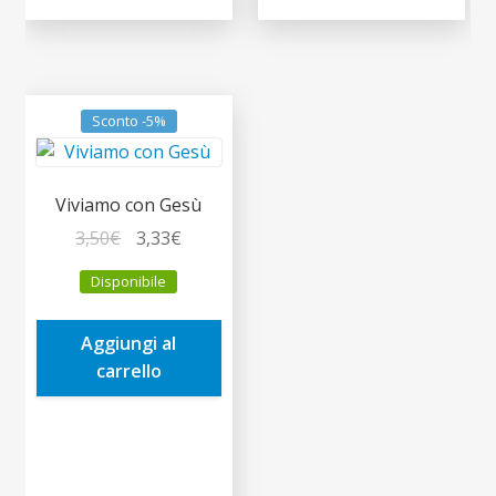
Sconto -5%
Viviamo con Gesù
Il
Il
3,50
€
3,33
€
prezzo
prezzo
Disponibile
originale
attuale
era:
è:
Aggiungi al
3,50€.
3,33€.
carrello