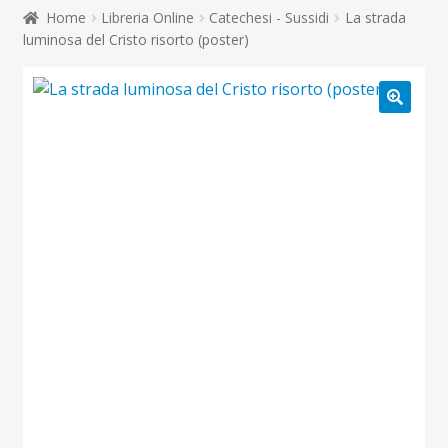
child
Home
Libreria Online
Catechesi - Sussidi
La strada
Espandi
Contatti
luminosa del Cristo risorto (poster)
il
menu
Espandi
Don Bosco
child
il
menu
child