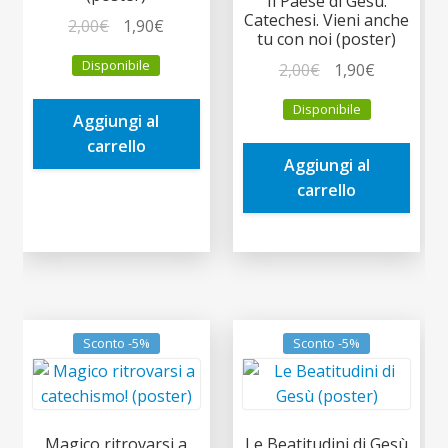
Il Paese di Gesù.
Catechesi. Vieni anche
Il
Il
2,00
€
1,90
€
tu con noi (poster)
prezzo
prezzo
Disponibile
Il
Il
2,00
€
1,90
€
originale
attuale
prezzo
prezzo
era:
è:
Disponibile
originale
attuale
Aggiungi al
2,00€.
1,90€.
era:
è:
carrello
Aggiungi al
2,00€.
1,90€.
carrello
Sconto -5%
Sconto -5%
Magico ritrovarsi a
Le Beatitudini di Gesù