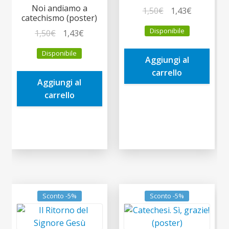
Noi andiamo a
Il
Il
1,50
€
1,43
€
catechismo (poster)
prezzo
prezzo
Disponibile
Il
Il
1,50
€
1,43
€
originale
attuale
prezzo
prezzo
era:
è:
Disponibile
originale
attuale
Aggiungi al
1,50€.
1,43€.
era:
è:
carrello
Aggiungi al
1,50€.
1,43€.
carrello
Sconto -5%
Sconto -5%