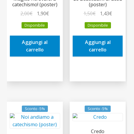
catechismo! (poster)
(poster)
Il
Il
Il
Il
2,00
€
1,90
€
1,50
€
1,43
€
prezzo
prezzo
prezzo
prezzo
Disponibile
Disponibile
originale
attuale
originale
attuale
era:
è:
era:
è:
Aggiungi al
Aggiungi al
2,00€.
1,90€.
1,50€.
1,43€.
carrello
carrello
Sconto -5%
Sconto -5%
Credo