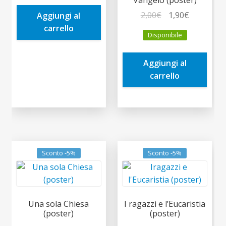
era:
è:
Il
Il
2,00
€
1,90
€
Aggiungi al
0,60€.
0,57€.
prezzo
prezzo
carrello
Disponibile
originale
attuale
era:
è:
Aggiungi al
2,00€.
1,90€.
carrello
Sconto -5%
Sconto -5%
Una sola Chiesa
I ragazzi e l’Eucaristia
(poster)
(poster)