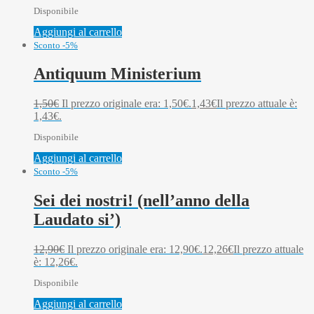
Disponibile
Aggiungi al carrello
Sconto -5%
Antiquum Ministerium
1,50
€
Il prezzo originale era: 1,50€.
1,43
€
Il prezzo attuale è:
1,43€.
Disponibile
Aggiungi al carrello
Sconto -5%
Sei dei nostri! (nell’anno della
Laudato si’)
12,90
€
Il prezzo originale era: 12,90€.
12,26
€
Il prezzo attuale
è: 12,26€.
Disponibile
Aggiungi al carrello