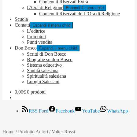
Contenuti Riservati Extra
L’Ora di Religione
Espandi il menu child
Contenuti Riservati de L’Ora di Religione
Scuola
Contatti
Espandi il menu child
L’editrice
Promotori
Punti vendita
Don Bosco
Espandi il menu child
Scritti di Don Bosco
Biografie su don Bosco
Sistema educativo
Santità salesiana
Spiritualità salesiana
Luoghi Salesiani
0,00
€
0 prodotti
RSS Feed
Facebook
YouTube
WhatsApp
Home
/
Prodotto Autori
/
Valter Rossi