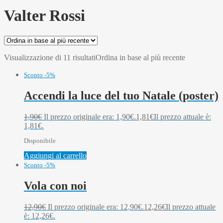
Valter Rossi
Visualizzazione di 11 risultati
Ordina in base al più recente
Sconto -5%
Accendi la luce del tuo Natale (poster)
1,90
€
Il prezzo originale era: 1,90€.
1,81
€
Il prezzo attuale è:
1,81€.
Disponibile
Aggiungi al carrello
Sconto -5%
Vola con noi
12,90
€
Il prezzo originale era: 12,90€.
12,26
€
Il prezzo attuale
è: 12,26€.