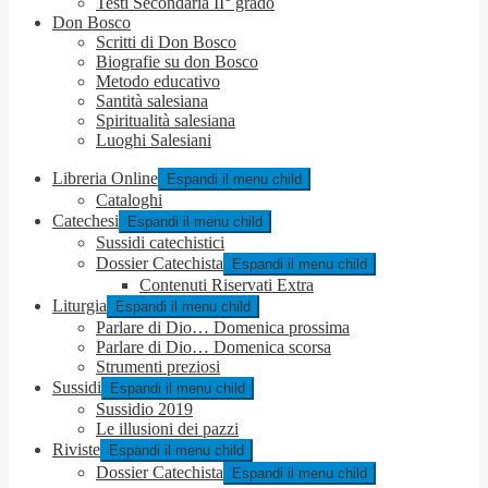
Testi Secondaria II° grado
Don Bosco
Scritti di Don Bosco
Biografie su don Bosco
Metodo educativo
Santità salesiana
Spiritualità salesiana
Luoghi Salesiani
Libreria Online
Espandi il menu child
Cataloghi
Catechesi
Espandi il menu child
Sussidi catechistici
Dossier Catechista
Espandi il menu child
Contenuti Riservati Extra
Liturgia
Espandi il menu child
Parlare di Dio… Domenica prossima
Parlare di Dio… Domenica scorsa
Strumenti preziosi
Sussidi
Espandi il menu child
Sussidio 2019
Le illusioni dei pazzi
Riviste
Espandi il menu child
Dossier Catechista
Espandi il menu child