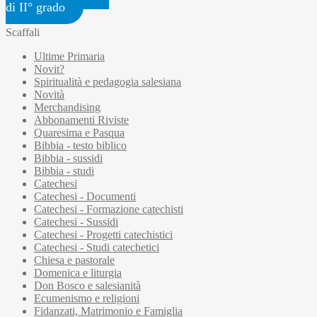
di II° grado
Scaffali
Ultime Primaria
Novit?
Spiritualità e pedagogia salesiana
Novità
Merchandising
Abbonamenti Riviste
Quaresima e Pasqua
Bibbia - testo biblico
Bibbia - sussidi
Bibbia - studi
Catechesi
Catechesi - Documenti
Catechesi - Formazione catechisti
Catechesi - Sussidi
Catechesi - Progetti catechistici
Catechesi - Studi catechetici
Chiesa e pastorale
Domenica e liturgia
Don Bosco e salesianità
Ecumenismo e religioni
Fidanzati, Matrimonio e Famiglia