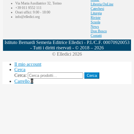
Via Maria Ausiliatrice 32, Torino
Libreria OnLine
+39 011 9552 111
Catechesi
Orari uffici: 9.00 - 18:00
Liturgia
info@elledici.org
Riviste
Scuola
News
Don Bosco
Contatti
Istituto Bernardi Semeria Editrice Elledici - P.I./C.F. 00070920053
- Tutti i diritti riservati - © 2018 – 2026
© Elledici 2026
Il mio account
Cerca
Cerca:
Cerca
Carrello
0