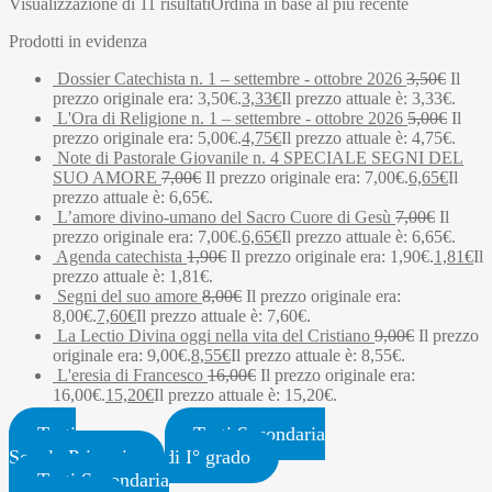
Visualizzazione di 11 risultati
Ordina in base al più recente
Prodotti in evidenza
Dossier Catechista n. 1 – settembre - ottobre 2026
3,50
€
Il
prezzo originale era: 3,50€.
3,33
€
Il prezzo attuale è: 3,33€.
L'Ora di Religione n. 1 – settembre - ottobre 2026
5,00
€
Il
prezzo originale era: 5,00€.
4,75
€
Il prezzo attuale è: 4,75€.
Note di Pastorale Giovanile n. 4 SPECIALE SEGNI DEL
SUO AMORE
7,00
€
Il prezzo originale era: 7,00€.
6,65
€
Il
prezzo attuale è: 6,65€.
L’amore divino-umano del Sacro Cuore di Gesù
7,00
€
Il
prezzo originale era: 7,00€.
6,65
€
Il prezzo attuale è: 6,65€.
Agenda catechista
1,90
€
Il prezzo originale era: 1,90€.
1,81
€
Il
prezzo attuale è: 1,81€.
Segni del suo amore
8,00
€
Il prezzo originale era:
8,00€.
7,60
€
Il prezzo attuale è: 7,60€.
La Lectio Divina oggi nella vita del Cristiano
9,00
€
Il prezzo
originale era: 9,00€.
8,55
€
Il prezzo attuale è: 8,55€.
L'eresia di Francesco
16,00
€
Il prezzo originale era:
16,00€.
15,20
€
Il prezzo attuale è: 15,20€.
Testi
Testi Secondaria
Scuola Primaria
di I° grado
Testi Secondaria