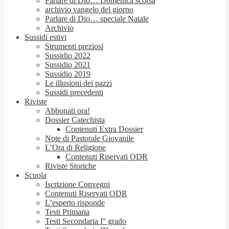
Parlare di Dio… Domenica scorsa
archivio vangelo del giorno
Parlare di Dio… speciale Natale
Archivio
Sussidi estivi
Strumenti preziosi
Sussidio 2022
Sussidio 2021
Sussidio 2019
Le illusioni dei pazzi
Sussidi precedenti
Riviste
Abbonati ora!
Dossier Catechista
Contenuti Extra Dossier
Note di Pastorale Giovanile
L’Ora di Religione
Contenuti Riservati ODR
Riviste Storiche
Scuola
Iscrizione Convegni
Contenuti Riservati ODR
L’esperto risponde
Testi Primaria
Testi Secondaria I° grado