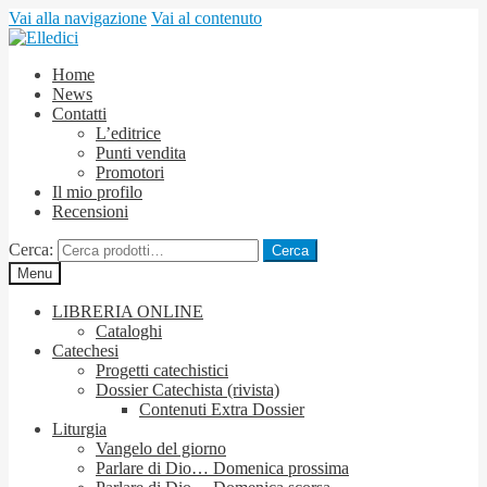
Vai alla navigazione
Vai al contenuto
Home
News
Contatti
L’editrice
Punti vendita
Promotori
Il mio profilo
Recensioni
Cerca:
Cerca
Menu
LIBRERIA ONLINE
Cataloghi
Catechesi
Progetti catechistici
Dossier Catechista (rivista)
Contenuti Extra Dossier
Liturgia
Vangelo del giorno
Parlare di Dio… Domenica prossima