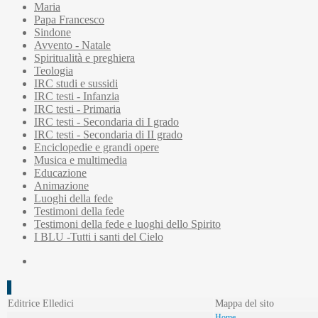
Maria
Papa Francesco
Sindone
Avvento - Natale
Spiritualità e preghiera
Teologia
IRC studi e sussidi
IRC testi - Infanzia
IRC testi - Primaria
IRC testi - Secondaria di I grado
IRC testi - Secondaria di II grado
Enciclopedie e grandi opere
Musica e multimedia
Educazione
Animazione
Luoghi della fede
Testimoni della fede
Testimoni della fede e luoghi dello Spirito
I BLU -Tutti i santi del Cielo
Editrice Elledici
Mappa del sito
Home