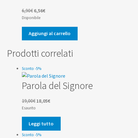
Il
Il
6,90
€
6,56
€
prezzo
prezzo
Disponibile
originale
attuale
era:
è:
Aggiungi al carrello
6,90€.
6,56€.
Prodotti correlati
Sconto -5%
Parola del Signore
Il
Il
19,00
€
18,05
€
prezzo
prezzo
Esaurito
originale
attuale
era:
è:
Leggi tutto
19,00€.
18,05€.
Sconto -5%