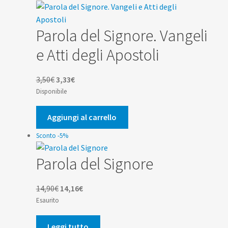
Parola del Signore. Vangeli
e Atti degli Apostoli
Il
Il
3,50
€
3,33
€
prezzo
prezzo
Disponibile
originale
attuale
era:
è:
Aggiungi al carrello
3,50€.
3,33€.
Sconto -5%
Parola del Signore
Il
Il
14,90
€
14,16
€
prezzo
prezzo
Esaurito
originale
attuale
era:
è:
Leggi tutto