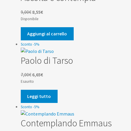
Il
Il
9,00
€
8,55
€
prezzo
prezzo
Disponibile
originale
attuale
era:
è:
Aggiungi al carrello
9,00€.
8,55€.
Sconto -5%
Paolo di Tarso
Il
Il
7,00
€
6,65
€
prezzo
prezzo
Esaurito
originale
attuale
era:
è:
Leggi tutto
7,00€.
6,65€.
Sconto -5%
Contemplando Emmaus