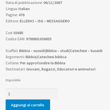
Data di pubblicazione:
06/11/2007
Lingua:
Italian
Pagine:
476
Editore:
ELLEDICI – ISG – MESSAGGERO
Cod:
03685
Codice EAN:
9788801036855
Scaffali:
Bibbia – sussidi|Bibbia – studi|Catechesi – Sussidi
Argomenti:
Bibbia|Catechesi biblica
Collane:
Per approfondire la Bibbia
Destinatari:
Giovani, Ragazzi, Educatori e animatori
Disponibile
La
Bibbia
per
Aggiungi al carrello
te