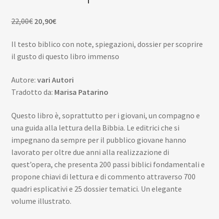
Scuola
child
Il
Il
22,00
€
20,90
€
Espan
Contatti
prezzo
prezzo
il
Il testo biblico con note, spiegazioni, dossier per scoprire
originale
attuale
menu
Espan
Don Bosco
il gusto di questo libro immenso
era:
è:
child
il
22,00€.
20,90€.
menu
Autore:
vari Autori
child
Tradotto da:
Marisa Patarino
Questo libro è, soprattutto per i giovani, un compagno e
una guida alla lettura della Bibbia. Le editrici che si
impegnano da sempre per il pubblico giovane hanno
lavorato per oltre due anni alla realizzazione di
quest’opera, che presenta 200 passi biblici fondamentali e
propone chiavi di lettura e di commento attraverso 700
quadri esplicativi e 25 dossier tematici. Un elegante
volume illustrato.