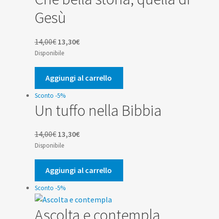
Gesù
Il
Il
14,00
€
13,30
€
prezzo
prezzo
Disponibile
originale
attuale
era:
è:
Aggiungi al carrello
14,00€.
13,30€.
Sconto -5%
Un tuffo nella Bibbia
Il
Il
14,00
€
13,30
€
prezzo
prezzo
Disponibile
originale
attuale
era:
è:
Aggiungi al carrello
14,00€.
13,30€.
Sconto -5%
Ascolta e contempla