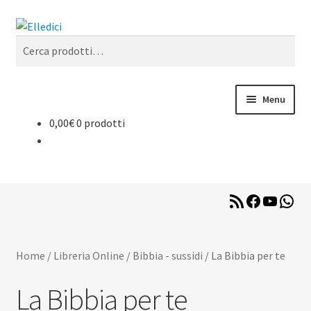
Vai
Vai
Cerca
alla
al
Cerca:
navigazione
contenuto
Menu
0,00
€
0 prodotti
Espan
Libreria Online
il
menu
Espan
Catechesi
child
il
menu
RSS
Facebook
YouTub
Wha
Espan
Liturgia
Feed
child
il
menu
Espan
Sussidi
child
Home
/
Libreria Online
/
Bibbia - sussidi
/
La Bibbia per te
il
menu
Espan
Riviste
La Bibbia per te
child
il
menu