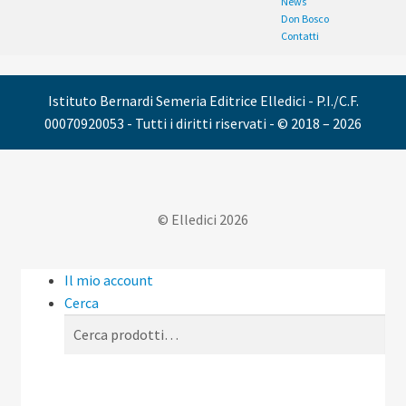
News
Don Bosco
Contatti
Istituto Bernardi Semeria Editrice Elledici - P.I./C.F.
00070920053 - Tutti i diritti riservati - © 2018 – 2026
© Elledici 2026
Il mio account
Cerca
Cerca:
Cerca