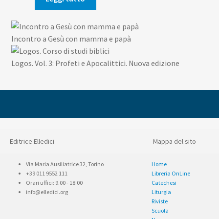
14,90€.
14,16€.
Incontro a Gesù con mamma e papà
Logos. Vol. 3: Profeti e Apocalittici. Nuova edizione
Editrice Elledici
Mappa del sito
Via Maria Ausiliatrice 32, Torino
Home
+39 011 9552 111
Libreria OnLine
Orari uffici: 9.00 - 18:00
Catechesi
info@elledici.org
Liturgia
Riviste
Scuola