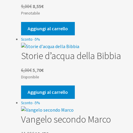
Il
Il
9,00
€
8,55
€
prezzo
prezzo
Prenotabile
originale
attuale
era:
è:
Aggiungi al carrello
9,00€.
8,55€.
Sconto -5%
Storie d’acqua della Bibbia
Il
Il
6,00
€
5,70
€
prezzo
prezzo
Disponibile
originale
attuale
era:
è:
Aggiungi al carrello
6,00€.
5,70€.
Sconto -5%
Vangelo secondo Marco