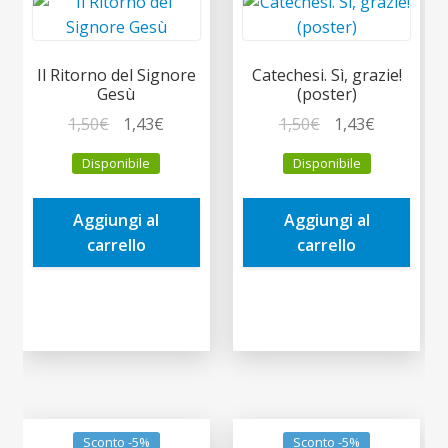
Il Ritorno del Signore
Catechesi. Sì, grazie!
Gesù
(poster)
Il
Il
Il
Il
1,50
€
1,43
€
1,50
€
1,43
€
prezzo
prezzo
prezzo
prezzo
Disponibile
Disponibile
originale
attuale
originale
attuale
era:
è:
era:
è:
Aggiungi al
Aggiungi al
1,50€.
1,43€.
1,50€.
1,43€.
carrello
carrello
Sconto -5%
Sconto -5%