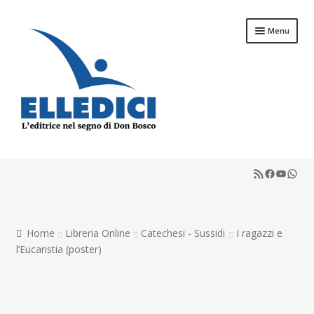
Vai
Vai
Menu
alla
al
navigazione
contenuto
Libreria Online
RSS Feed
Faceboo
YouTu
What
Catechesi
Liturgia
Home
Libreria Online
Catechesi - Sussidi
I ragazzi e
Sussidi
l’Eucaristia (poster)
Riviste
Scuola