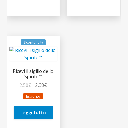
Sconto -5%
Ricevi il sigillo dello
Spirito””
Il
Il
2,50
€
2,38
€
prezzo
prezzo
Esaurito
originale
attuale
era:
è:
Leggi tutto
2,50€.
2,38€.