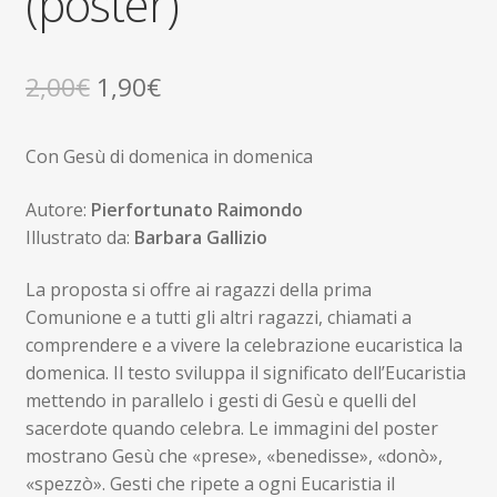
(poster)
Il
Il
2,00
€
1,90
€
prezzo
prezzo
Con Gesù di domenica in domenica
originale
attuale
era:
è:
Autore:
Pierfortunato Raimondo
Illustrato da:
Barbara Gallizio
2,00€.
1,90€.
La proposta si offre ai ragazzi della prima
Comunione e a tutti gli altri ragazzi, chiamati a
comprendere e a vivere la celebrazione eucaristica la
domenica. Il testo sviluppa il significato dell’Eucaristia
mettendo in parallelo i gesti di Gesù e quelli del
sacerdote quando celebra. Le immagini del poster
mostrano Gesù che «prese», «benedisse», «donò»,
«spezzò». Gesti che ripete a ogni Eucaristia il