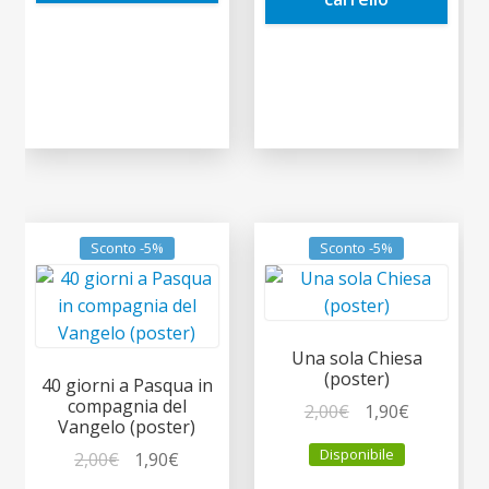
Sconto -5%
Sconto -5%
Una sola Chiesa
(poster)
40 giorni a Pasqua in
compagnia del
Il
Il
2,00
€
1,90
€
Vangelo (poster)
prezzo
prezzo
Disponibile
Il
Il
2,00
€
1,90
€
originale
attuale
prezzo
prezzo