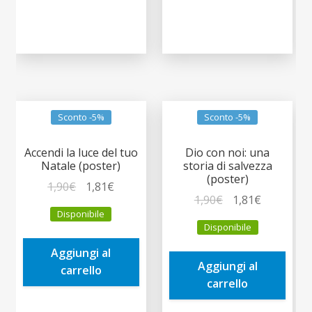
Sconto -5%
Sconto -5%
Accendi la luce del tuo
Dio con noi: una
Natale (poster)
storia di salvezza
(poster)
Il
Il
1,90
€
1,81
€
Il
Il
1,90
€
1,81
€
prezzo
prezzo
Disponibile
prezzo
prezzo
originale
attuale
Disponibile
originale
attuale
era:
è:
era:
è:
Aggiungi al
1,90€.
1,81€.
Aggiungi al
1,90€.
1,81€.
carrello
carrello