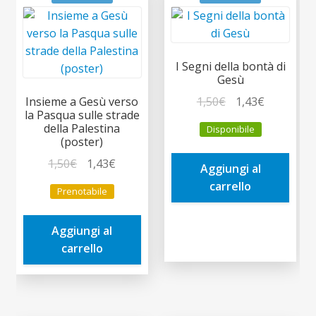
I Segni della bontà di
Gesù
Il
Il
1,50
€
1,43
€
Insieme a Gesù verso
la Pasqua sulle strade
prezzo
prezzo
della Palestina
Disponibile
originale
attuale
(poster)
era:
è:
Il
Il
1,50
€
1,43
€
Aggiungi al
1,50€.
1,43€.
prezzo
prezzo
carrello
Prenotabile
originale
attuale
era:
è:
Aggiungi al
1,50€.
1,43€.
carrello