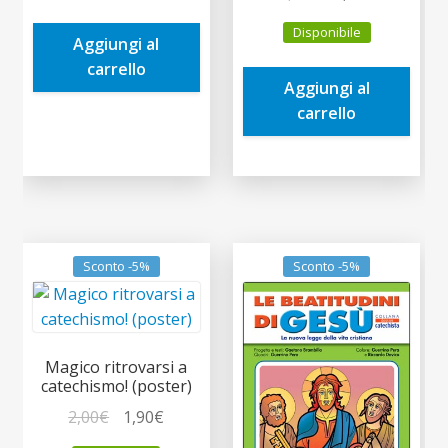
prezzo
prezzo
era:
è:
Disponibile
originale
attuale
Aggiungi al
2,00€.
1,90€.
era:
è:
carrello
Aggiungi al
2,00€.
1,90€.
carrello
Sconto -5%
Sconto -5%
Magico ritrovarsi a
catechismo! (poster)
Il
Il
2,00
€
1,90
€
prezzo
prezzo