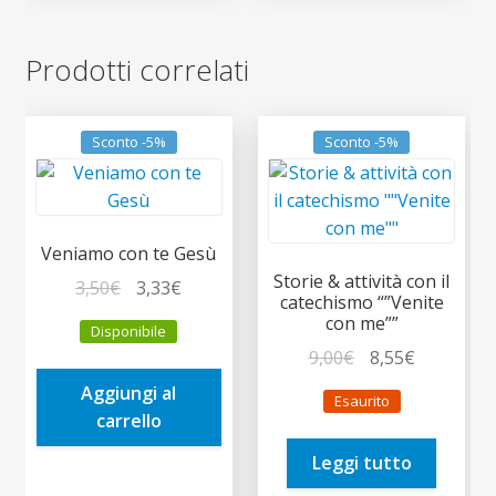
Prodotti correlati
Sconto -5%
Sconto -5%
Veniamo con te Gesù
Storie & attività con il
Il
Il
3,50
€
3,33
€
catechismo “”Venite
prezzo
prezzo
con me””
Disponibile
originale
attuale
Il
Il
9,00
€
8,55
€
era:
è:
prezzo
prezzo
Aggiungi al
3,50€.
3,33€.
Esaurito
originale
attuale
carrello
era:
è:
Leggi tutto
9,00€.
8,55€.