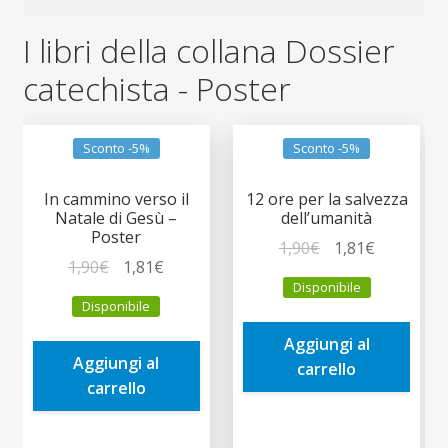
I libri della collana Dossier
catechista - Poster
Sconto -5%
Sconto -5%
In cammino verso il
12 ore per la salvezza
Natale di Gesù –
dell’umanità
Poster
Il
Il
1,90
€
1,81
€
Il
Il
1,90
€
1,81
€
prezzo
prezzo
Disponibile
prezzo
prezzo
originale
attuale
Disponibile
originale
attuale
era:
è:
era:
è:
Aggiungi al
1,90€.
1,81€.
Aggiungi al
1,90€.
1,81€.
carrello
carrello