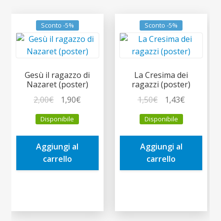
Sconto -5%
Sconto -5%
Gesù il ragazzo di
La Cresima dei
Nazaret (poster)
ragazzi (poster)
Il
Il
Il
Il
2,00
€
1,90
€
1,50
€
1,43
€
prezzo
prezzo
prezzo
prezzo
Disponibile
Disponibile
originale
attuale
originale
attuale
era:
è:
era:
è:
Aggiungi al
Aggiungi al
2,00€.
1,90€.
1,50€.
1,43€.
carrello
carrello