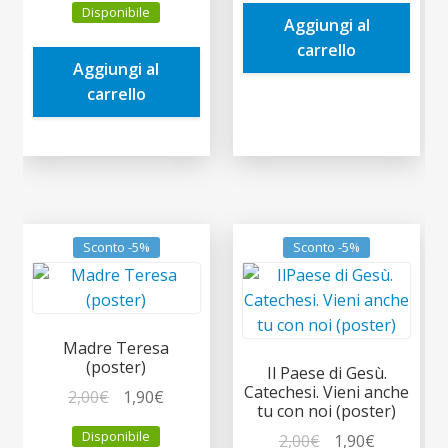
era:
è:
Disponibile
originale
attuale
Aggiungi al
2,00€.
1,90€.
era:
è:
carrello
Aggiungi al
2,00€.
1,90€.
carrello
Sconto -5%
Sconto -5%
Madre Teresa
(poster)
Il Paese di Gesù.
Catechesi. Vieni anche
Il
Il
2,00
€
1,90
€
tu con noi (poster)
prezzo
prezzo
Disponibile
Il
Il
2,00
€
1,90
€
originale
attuale