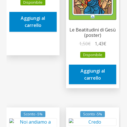
Disponibile
originale
attuale
era:
è:
Aggiungi al
2,00€.
1,90€.
carrello
Le Beatitudini di Gesù
(poster)
Il
Il
1,50
€
1,43
€
prezzo
prezzo
Disponibile
originale
attuale
era:
è:
Aggiungi al
1,50€.
1,43€.
carrello
Sconto -5%
Sconto -5%