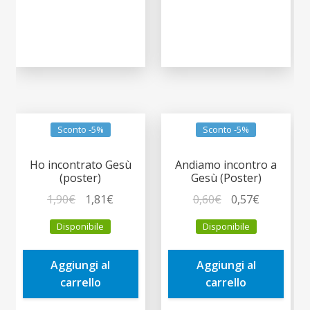
Sconto -5%
Sconto -5%
Ho incontrato Gesù
Andiamo incontro a
(poster)
Gesù (Poster)
Il
Il
Il
Il
1,90
€
1,81
€
0,60
€
0,57
€
prezzo
prezzo
prezzo
prezzo
Disponibile
Disponibile
originale
attuale
originale
attuale
era:
è:
era:
è:
Aggiungi al
Aggiungi al
1,90€.
1,81€.
0,60€.
0,57€.
carrello
carrello