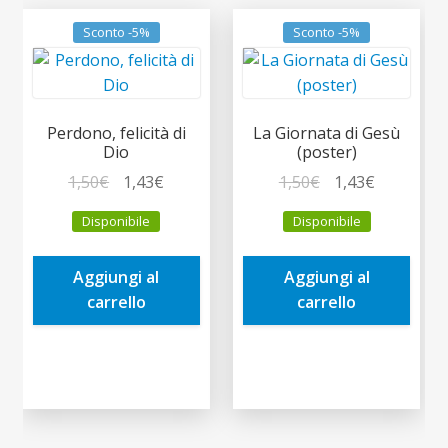
Sconto -5%
Sconto -5%
Perdono, felicità di
La Giornata di Gesù
Dio
(poster)
Il
Il
Il
Il
1,50
€
1,43
€
1,50
€
1,43
€
prezzo
prezzo
prezzo
prezzo
Disponibile
Disponibile
originale
attuale
originale
attuale
era:
è:
era:
è:
Aggiungi al
Aggiungi al
1,50€.
1,43€.
1,50€.
1,43€.
carrello
carrello