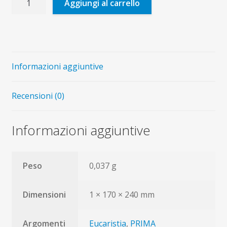
Aggiungi al carrello
ragazzi
e
l'Eucaristia
(poster)
quantità
Informazioni aggiuntive
Recensioni (0)
Informazioni aggiuntive
Peso
0,037 g
Dimensioni
1 × 170 × 240 mm
Argomenti
Eucaristia
,
PRIMA