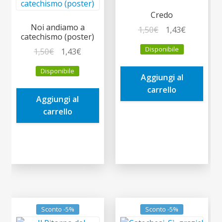
Credo
Noi andiamo a
Il
Il
1,50
€
1,43
€
catechismo (poster)
prezzo
prezzo
Disponibile
Il
Il
1,50
€
1,43
€
originale
attuale
prezzo
prezzo
era:
è:
Disponibile
originale
attuale
Aggiungi al
1,50€.
1,43€.
era:
è:
carrello
Aggiungi al
1,50€.
1,43€.
carrello
Sconto -5%
Sconto -5%