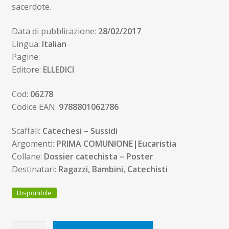
sacerdote.
Data di pubblicazione:
28/02/2017
Lingua:
Italian
Pagine:
Editore:
ELLEDICI
Cod:
06278
Codice EAN:
9788801062786
Scaffali:
Catechesi – Sussidi
Argomenti:
PRIMA COMUNIONE|Eucaristia
Collane:
Dossier catechista – Poster
Destinatari:
Ragazzi, Bambini, Catechisti
Disponibile
I