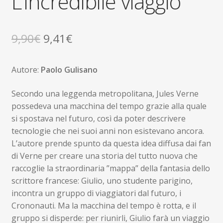
L’incredibile viaggio
Il
Il
9,90
€
9,41
€
prezzo
prezzo
Autore:
Paolo Gulisano
originale
attuale
era:
è:
Secondo una leggenda metropolitana, Jules Verne
possedeva una macchina del tempo grazie alla quale
9,90€.
9,41€.
si spostava nel futuro, così da poter descrivere
tecnologie che nei suoi anni non esistevano ancora.
L’autore prende spunto da questa idea diffusa dai fan
di Verne per creare una storia del tutto nuova che
raccoglie la straordinaria ”mappa” della fantasia dello
scrittore francese: Giulio, uno studente parigino,
incontra un gruppo di viaggiatori dal futuro, i
Crononauti. Ma la macchina del tempo è rotta, e il
gruppo si disperde: per riunirli, Giulio farà un viaggio