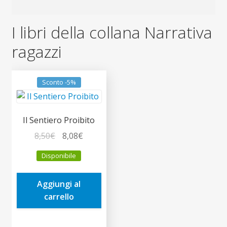
I libri della collana Narrativa
ragazzi
Sconto -5%
Il Sentiero Proibito
Il
Il
8,50
€
8,08
€
prezzo
prezzo
Disponibile
originale
attuale
era:
è:
Aggiungi al
8,50€.
8,08€.
carrello