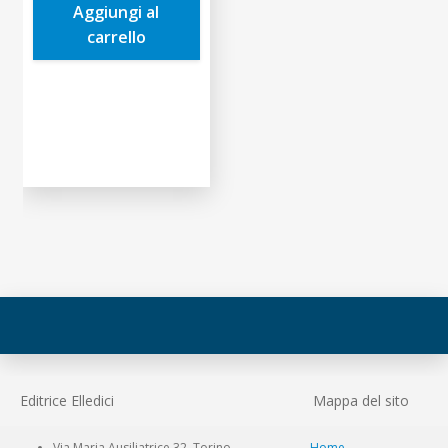
Aggiungi al
3,00€.
2,85€.
carrello
Editrice Elledici
Mappa del sito
Via Maria Ausiliatrice 32, Torino
Home