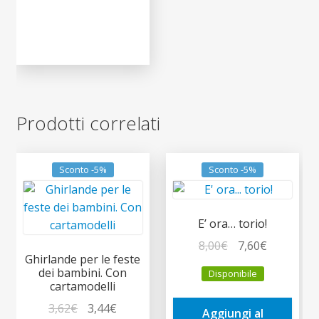
Prodotti correlati
Sconto -5%
Sconto -5%
E’ ora… torio!
Il
Il
8,00
€
7,60
€
Ghirlande per le feste
prezzo
prezzo
dei bambini. Con
Disponibile
originale
attuale
cartamodelli
era:
è:
Il
Il
3,62
€
3,44
€
Aggiungi al
8,00€.
7,60€.