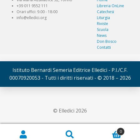
+39 011 9552 111
Libreria OnLine
Orari uffici: 9.00 - 18:00
Catechesi
info@elledici.org
Liturgia
Riviste
Scuola
News
Don Bosco
Contatti
Istituto Bernardi Semeria Editrice Elledici - P.I./C.F.
00070920053 - Tutti i diritti riservati - © 2018 – 2026
© Elledici 2026
0
Cerca:
Cerca