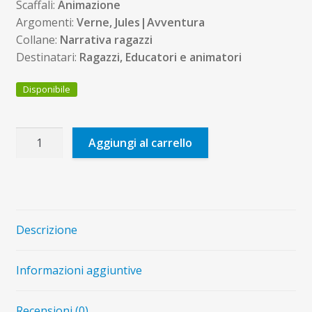
Scaffali:
Animazione
Argomenti:
Verne, Jules|Avventura
Collane:
Narrativa ragazzi
Destinatari:
Ragazzi, Educatori e animatori
Disponibile
I
Aggiungi al carrello
crononauti
e
L'incredibile
viaggio
quantità
Descrizione
Informazioni aggiuntive
Recensioni (0)